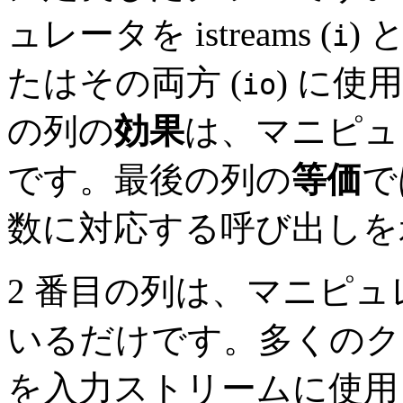
ュレータを istreams (
) と
i
たはその両方 (
) に使
io
の列の
効果
は、マニピュ
です。最後の列の
等価
で
数に対応する呼び出しを
2 番目の列は、マニピュ
いるだけです。多くのク
を入力ストリームに使用