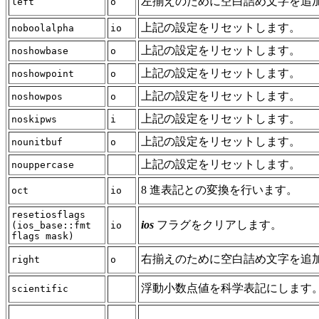
左揃えのために空白詰め文字を追
left
o
上記の設定をリセットします。
noboolalpha
io
上記の設定をリセットします。
noshowbase
o
上記の設定をリセットします。
noshowpoint
o
上記の設定をリセットします。
noshowpos
o
上記の設定をリセットします。
noskipws
i
上記の設定をリセットします。
nounitbuf
o
上記の設定をリセットします。
nouppercase
8 進表記との変換を行います。
oct
io
resetiosflags
ios
フラグをクリアします。
(ios_base::fmt
io
flags mask)
右揃えのために空白詰め文字を追
right
o
浮動小数点値を科学表記にします
scientific