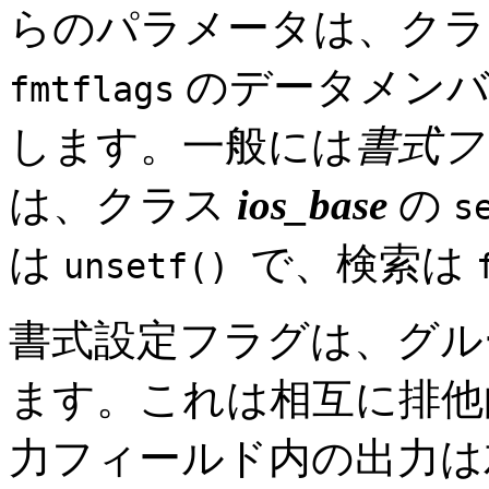
らのパラメータは、ク
のデータメンバ
fmtflags
します。一般には
書式フ
は、クラス
ios_base
の
s
は
で、検索は
unsetf()
書式設定フラグは、グル
ます。これは相互に排他
力フィールド内の出力は