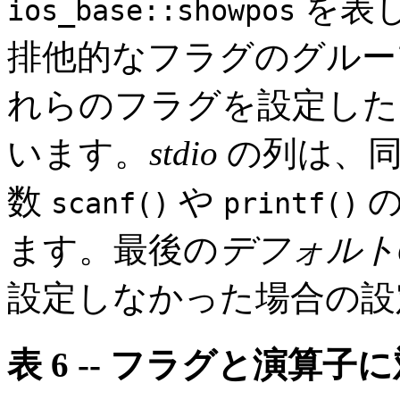
を表
ios_base::showpos
排他的なフラグのグルー
れらのフラグを設定した
います。
stdio
の列は、同
数
や
の
scanf()
printf()
ます。最後の
デフォルト
設定しなかった場合の設
表
6 -- フラグと演算