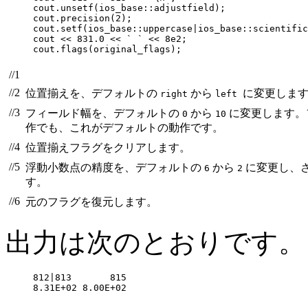
cout.unsetf(ios_base::adjustfield);               
cout.precision(2);

cout.setf(ios_base::uppercase|ios_base::scientific
cout << 831.0 << ` ` << 8e2;

cout.flags(original_flags);                       
//1
//2
位置揃えを、デフォルトの
から
に変更しま
right
left
//3
フィールド幅を、デフォルトの
から
に変更します。
0
10
作でも、これがデフォルトの動作です。
//4
位置揃えフラグをクリアします。
//5
浮動小数点の精度を、デフォルトの
から
に変更し、さ
6
2
す。
//6
元のフラグを復元します。
出力は次のとおりです。
812|813       815

8.31E+02 8.00E+02