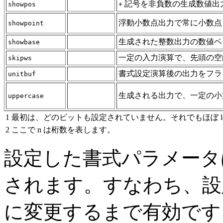
記号を非負数の生成数値出
showpos
+
浮動小数点出力で常に小数点
showpoint
生成された整数出力の数値ベ
showbase
一定の入力演算で、先頭の空
skipws
書式設定演算後の出力をフラ
unitbuf
生成される出力で、一定の小
uppercase
1
最初は、どのビットも設定されていません。それでもほぼ le
2
ここで n は桁数を表します。
設定した書式パラメータ
されます。すなわち、設
に変更するまで有効です