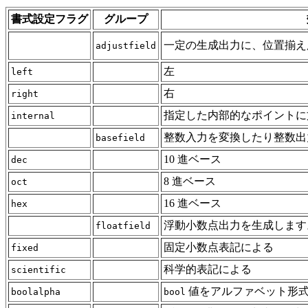
書式設定フラグ
グループ
一定の生成出力に、位置揃え
adjustfield
左
left
右
right
指定した内部的なポイントに
internal
整数入力を変換したり整数出
basefield
10 進ベース
dec
8 進ベース
oct
16 進ベース
hex
浮動小数点出力を生成します
floatfield
固定小数点表記による
fixed
科学的表記による
scientific
値をアルファベット形
boolalpha
bool