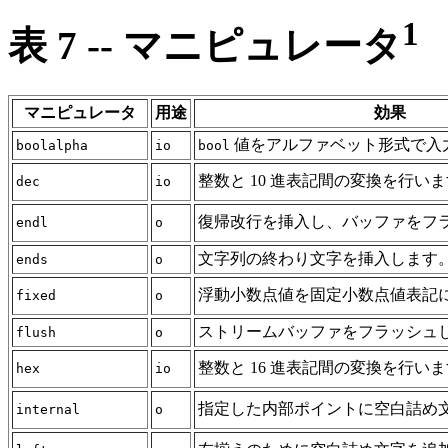
1
表 7 -- マニピュレータ
マニピュレータ
用途
効果
値をアルファベット形式で入
boolalpha
io
bool
整数と 10 進表記間の変換を行い
dec
io
復帰改行を挿入し、バッファをフ
endl
o
文字列の終わり文字を挿入します
ends
o
浮動小数点値を固定小数点値表記
fixed
o
ストリームバッファをフラッシュ
flush
o
整数と 16 進表記間の変換を行い
hex
io
指定した内部ポイントに空白詰め
internal
o