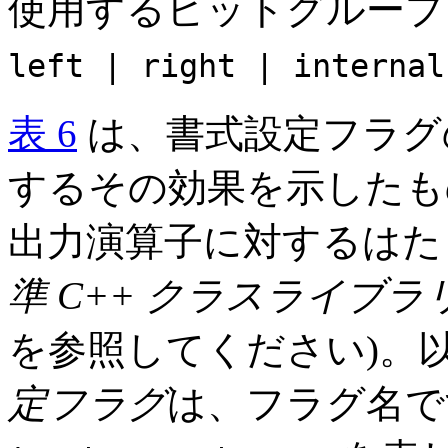
使用するビットグルー
left | right | internal
表 6
は、書式設定フラグ
するその効果を示したも
出力演算子に対するはた
準 C++ クラスライブ
を参照してください)。
定フラグ
は、フラグ名