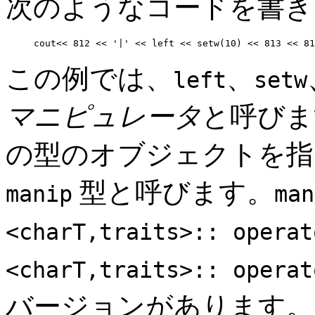
次のようなコードを書き
cout<< 812 << '|' << left << setw(10) << 813 << 81
この例では、
、
left
setw
マニピュレータ
と呼びま
の型のオブジェクトを指
型と呼びます。
manip
man
<charT,traits>:: operat
<charT,traits>:: operat
バージョンがあります。