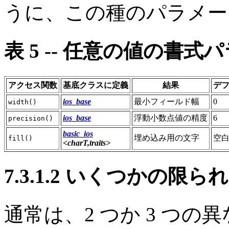
うに、この種のパラメータ
表
5 -- 任意の値の書式
アクセス関数
基底クラスに定義
結果
デ
ios_base
最小フィールド幅
0
width()
ios_base
浮動小数点値の精度
6
precision()
basic_ios
埋め込み用の文字
空
fill()
<charT,traits>
7.3.1.2 いくつかの
通常は、2 つか 3 つ