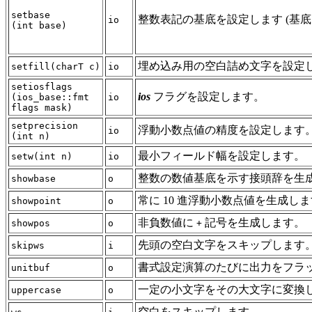
setbase
整数表記の基底を設定します (基底 = 8,
io
(int base)
埋め込み用の空白詰め文字を設定
setfill(charT c)
io
setiosflags
ios
フラグを設定します。
(ios_base::fmt
io
flags mask)
setprecision
浮動小数点値の精度を設定します
io
(int n)
最小フィールド幅を設定します。
setw(int n)
io
整数の数値基底を示す接頭辞を生
showbase
o
常に 10 進浮動小数点値を生成し
showpoint
o
非負数値に
記号を生成します。
showpos
o
+
先頭の空白文字をスキップします
skipws
i
書式設定演算のたびに出力をフラ
unitbuf
o
一定の小文字をその大文字に変換
uppercase
o
空白をスキップします。