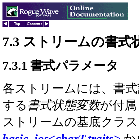
7.3 ストリームの書
7.3.1 書式パラメータ
各ストリームには、書式
する
書式状態変数
が付属
ストリームの基底クラ
basic_ios<charT,traits>
か