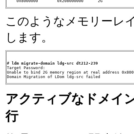
    0x8000000        0x208000000      2G
このようなメモリーレ
します。
# 
ldm migrate-domain ldg-src dt212-239
Target Password:

Unable to bind 2G memory region at real address 0x8000
Domain Migration of LDom ldg-src failed
アクティブなドメインの
行