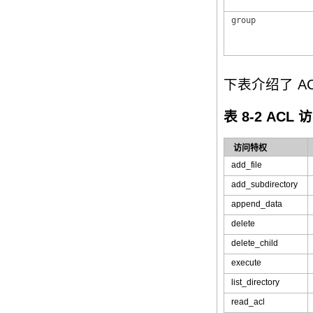
group
下表介绍了 A
表 8-2 ACL
访问特权
add_file
add_subdirectory
append_data
delete
delete_child
execute
list_directory
read_acl