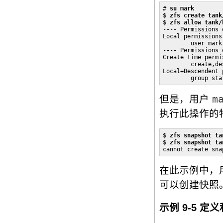
# 
su mark
$ 
zfs create tank
$ 
zfs allow tank/
---- Permissions 
Local permissions:
        user mark
---- Permissions 
Create time permis
        create,de
Local+Descendent 
        group sta
但是，用户
m
执行此操作的
$ 
zfs snapshot ta
$ 
zfs snapshot ta
cannot create sna
在此示例中，
可以创建快照
示例 9-5 定