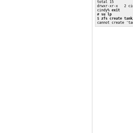
total 15

drwxr-xr-x   2 ci
cindy% 
exit
# 
su lp
$ 
zfs create tank
cannot create 'ta