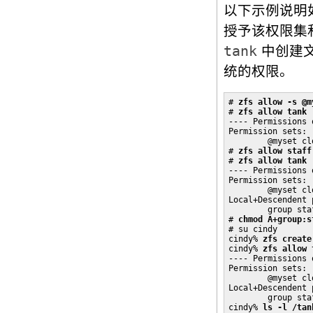
以下示例说明
授予该权限集
tank
中创建
统的权限。
# 
zfs allow -s @m
# 
zfs allow tank
---- Permissions 
Permission sets:

        @myset cl
# 
zfs allow staff
# 
zfs allow tank
---- Permissions 
Permission sets:

        @myset cl
Local+Descendent 
        group sta
# 
chmod A+group:s
# su cindy

cindy% 
zfs create
cindy% 
zfs allow 
---- Permissions 
Permission sets:

        @myset cl
Local+Descendent 
        group sta
cindy% 
ls -l /tan