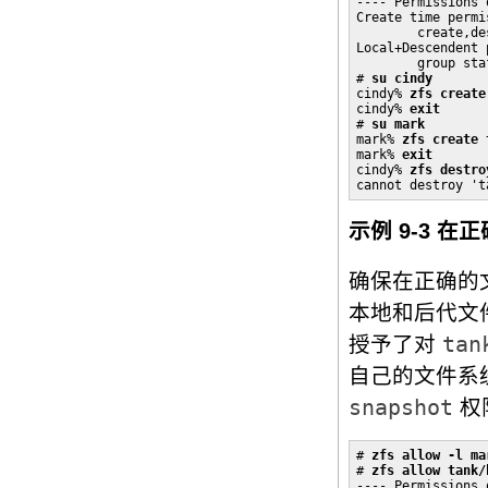
---- Permissions 
Create time permis
        create,des
Local+Descendent 
        group sta
# 
su cindy
cindy% 
zfs create
cindy% 
exit
# 
su mark
mark% 
zfs create 
mark% 
exit
cindy% 
zfs destro
cannot destroy 't
示例 9-3 
确保在正确的
本地和后代文
授予了对
tan
自己的文件系
snapshot
权
# 
zfs allow -l ma
# 
zfs allow tank/
---- Permissions 