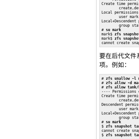
Create time permis
        create,des
Local permissions:
        user mark
Local+Descendent 
        group sta
# 
su mark
mark$ 
zfs snapsho
mark$ 
zfs snapsho
cannot create sna
要在后代文件
项。例如：
# 
zfs unallow -l 
# 
zfs allow -d ma
# 
zfs allow tank/
---- Permissions 
Create time permis
        create,des
Descendent permiss
        user mark
Local+Descendent 
        group sta
# 
su mark
$ 
zfs snapshot ta
cannot create sna
$ 
zfs snapshot ta