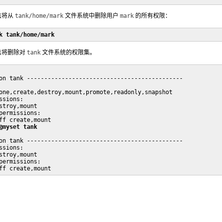
法将从
tank/home/mark
文件系统中删除用户
mark
的所有权限：
k tank/home/mark
法将删除对
tank
文件系统的权限集。
on tank ---------------------------------------------

one,create,destroy,mount,promote,readonly,snapshot

sions:

stroy,mount

permissions:

ff create,mount

@myset tank
on tank ---------------------------------------------

sions:

stroy,mount

permissions:

ff create,mount