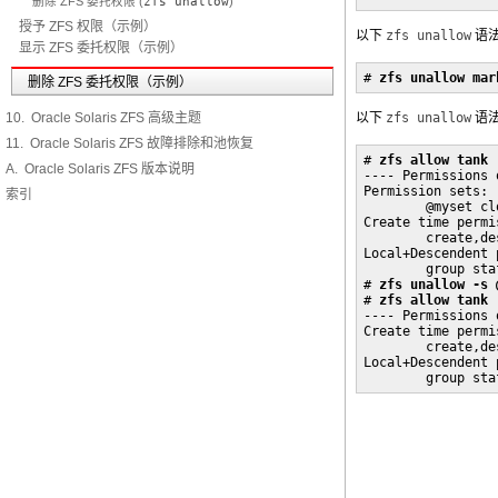
删除 ZFS 委托权限 (
zfs unallow
)
授予 ZFS 权限（示例）
以下
zfs unallow
语
显示 ZFS 委托权限（示例）
# 
zfs unallow mar
删除 ZFS 委托权限（示例）
10. Oracle Solaris ZFS 高级主题
以下
zfs unallow
语
11. Oracle Solaris ZFS 故障排除和池恢复
# 
zfs allow tank
A. Oracle Solaris ZFS 版本说明
---- Permissions 
Permission sets:

索引
        @myset cl
Create time permis
        create,de
Local+Descendent 
        group sta
# 
zfs unallow -s 
# 
zfs allow tank
---- Permissions 
Create time permis
        create,de
Local+Descendent 
        group sta