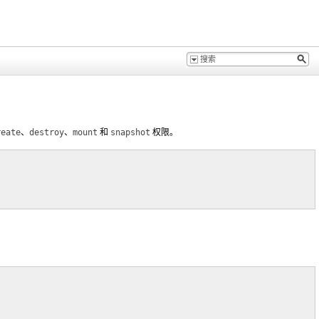
reate
、
destroy
、
mount
和
snapshot
权限。