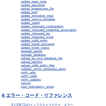
update_paas_zone
update_password
upload_jeeappcomp_file
update_pool
update_procedure_input
update_service_template
update_siebel
update_siteguard_configuration
update_siteguard_credential_association
update_siteguard_lag
update_siteguard_script
update_swlib_entity
update_target_password
update_ticket_status
upgrade_agents
upgrade_database
upload_ats_test_databank_file
upload_patches
upload_swlib_entity_files
validate_server_generated_alerts
verify_adm
verify_swlib
verify_updates
version
view_redundancy_group
6
エラー・コード・リファレンス
6.1
EM CLIのインフラストラクチャ・エラー