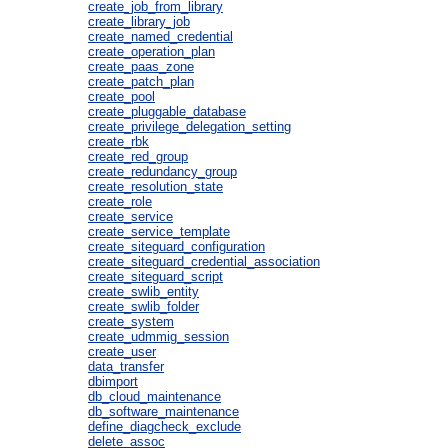
create_job_from_library
create_library_job
create_named_credential
create_operation_plan
create_paas_zone
create_patch_plan
create_pool
create_pluggable_database
create_privilege_delegation_setting
create_rbk
create_red_group
create_redundancy_group
create_resolution_state
create_role
create_service
create_service_template
create_siteguard_configuration
create_siteguard_credential_association
create_siteguard_script
create_swlib_entity
create_swlib_folder
create_system
create_udmmig_session
create_user
data_transfer
dbimport
db_cloud_maintenance
db_software_maintenance
define_diagcheck_exclude
delete_assoc