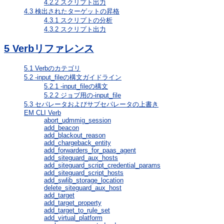
4.2.2
スクリプト出力
4.3
検出されたターゲットの昇格
4.3.1
スクリプトの分析
4.3.2
スクリプト出力
5
Verbリファレンス
5.1
Verbのカテゴリ
5.2
-input_fileの構文ガイドライン
5.2.1
-input_fileの構文
5.2.2
ジョブ用の-input_file
5.3
セパレータおよびサブセパレータの上書き
EM CLI Verb
abort_udmmig_session
add_beacon
add_blackout_reason
add_chargeback_entity
add_forwarders_for_paas_agent
add_siteguard_aux_hosts
add_siteguard_script_credential_params
add_siteguard_script_hosts
add_swlib_storage_location
delete_siteguard_aux_host
add_target
add_target_property
add_target_to_rule_set
add_virtual_platform