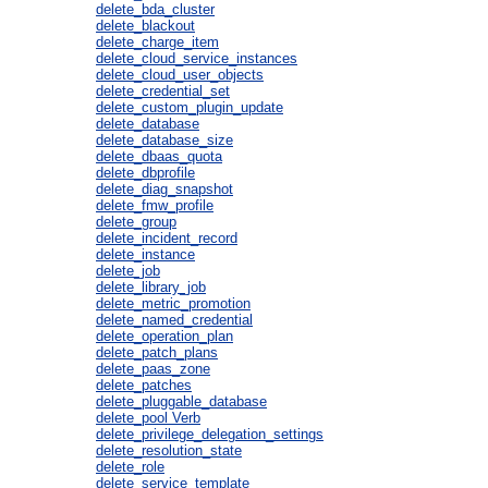
delete_bda_cluster
delete_blackout
delete_charge_item
delete_cloud_service_instances
delete_cloud_user_objects
delete_credential_set
delete_custom_plugin_update
delete_database
delete_database_size
delete_dbaas_quota
delete_dbprofile
delete_diag_snapshot
delete_fmw_profile
delete_group
delete_incident_record
delete_instance
delete_job
delete_library_job
delete_metric_promotion
delete_named_credential
delete_operation_plan
delete_patch_plans
delete_paas_zone
delete_patches
delete_pluggable_database
delete_pool Verb
delete_privilege_delegation_settings
delete_resolution_state
delete_role
delete_service_template