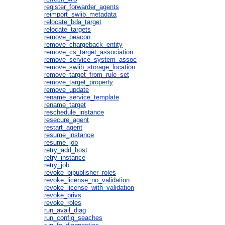
register_forwarder_agents
reimport_swlib_metadata
relocate_bda_target
relocate_targets
remove_beacon
remove_chargeback_entity
remove_cs_target_association
remove_service_system_assoc
remove_swlib_storage_location
remove_target_from_rule_set
remove_target_property
remove_update
rename_service_template
rename_target
reschedule_instance
resecure_agent
restart_agent
resume_instance
resume_job
retry_add_host
retry_instance
retry_job
revoke_bipublisher_roles
revoke_license_no_validation
revoke_license_with_validation
revoke_privs
revoke_roles
run_avail_diag
run_config_seaches