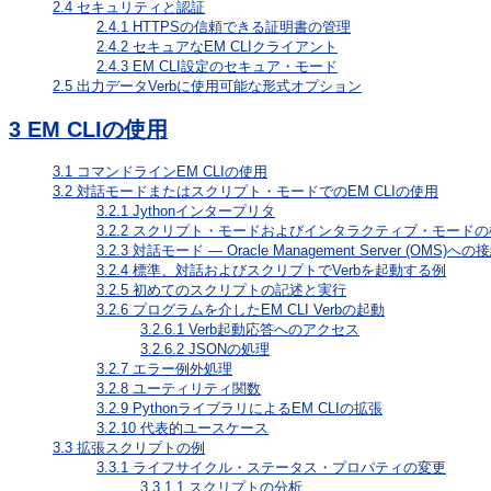
2.4
セキュリティと認証
2.4.1
HTTPSの信頼できる証明書の管理
2.4.2
セキュアなEM CLIクライアント
2.4.3
EM CLI設定のセキュア・モード
2.5
出力データVerbに使用可能な形式オプション
3
EM CLIの使用
3.1
コマンドラインEM CLIの使用
3.2
対話モードまたはスクリプト・モードでのEM CLIの使用
3.2.1
Jythonインタープリタ
3.2.2
スクリプト・モードおよびインタラクティブ・モードの
3.2.3
対話モード — Oracle Management Server (OMS)への
3.2.4
標準、対話およびスクリプトでVerbを起動する例
3.2.5
初めてのスクリプトの記述と実行
3.2.6
プログラムを介したEM CLI Verbの起動
3.2.6.1
Verb起動応答へのアクセス
3.2.6.2
JSONの処理
3.2.7
エラー例外処理
3.2.8
ユーティリティ関数
3.2.9
PythonライブラリによるEM CLIの拡張
3.2.10
代表的ユースケース
3.3
拡張スクリプトの例
3.3.1
ライフサイクル・ステータス・プロパティの変更
3.3.1.1
スクリプトの分析