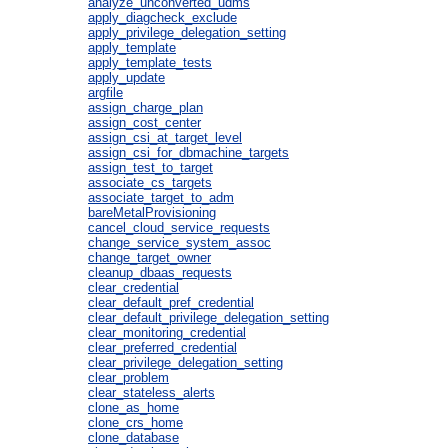
analyze_unconverted_udms
apply_diagcheck_exclude
apply_privilege_delegation_setting
apply_template
apply_template_tests
apply_update
argfile
assign_charge_plan
assign_cost_center
assign_csi_at_target_level
assign_csi_for_dbmachine_targets
assign_test_to_target
associate_cs_targets
associate_target_to_adm
bareMetalProvisioning
cancel_cloud_service_requests
change_service_system_assoc
change_target_owner
cleanup_dbaas_requests
clear_credential
clear_default_pref_credential
clear_default_privilege_delegation_setting
clear_monitoring_credential
clear_preferred_credential
clear_privilege_delegation_setting
clear_problem
clear_stateless_alerts
clone_as_home
clone_crs_home
clone_database