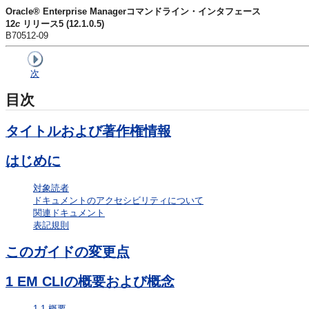
Oracle® Enterprise Managerコマンドライン・インタフェース
12
c
リリース5 (12.1.0.5)
B70512-09
次
目次
タイトルおよび著作権情報
はじめに
対象読者
ドキュメントのアクセシビリティについて
関連ドキュメント
表記規則
このガイドの変更点
1
EM CLIの概要および概念
1.1
概要