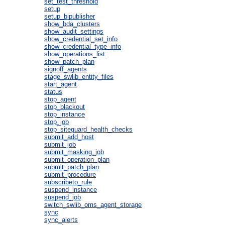
set_test_threshold
setup
setup_bipublisher
show_bda_clusters
show_audit_settings
show_credential_set_info
show_credential_type_info
show_operations_list
show_patch_plan
signoff_agents
stage_swlib_entity_files
start_agent
status
stop_agent
stop_blackout
stop_instance
stop_job
stop_siteguard_health_checks
submit_add_host
submit_job
submit_masking_job
submit_operation_plan
submit_patch_plan
submit_procedure
subscribeto_rule
suspend_instance
suspend_job
switch_swlib_oms_agent_storage
sync
sync_alerts