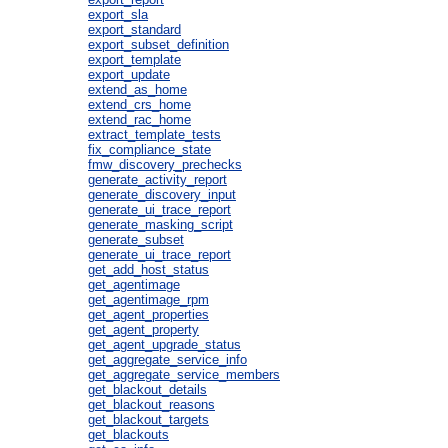
export_sla
export_standard
export_subset_definition
export_template
export_update
extend_as_home
extend_crs_home
extend_rac_home
extract_template_tests
fix_compliance_state
fmw_discovery_prechecks
generate_activity_report
generate_discovery_input
generate_ui_trace_report
generate_masking_script
generate_subset
generate_ui_trace_report
get_add_host_status
get_agentimage
get_agentimage_rpm
get_agent_properties
get_agent_property
get_agent_upgrade_status
get_aggregate_service_info
get_aggregate_service_members
get_blackout_details
get_blackout_reasons
get_blackout_targets
get_blackouts