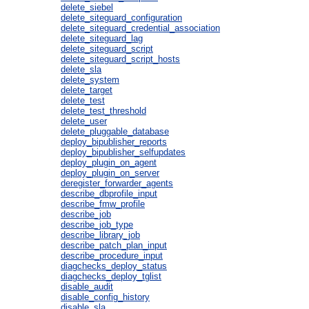
delete_siebel
delete_siteguard_configuration
delete_siteguard_credential_association
delete_siteguard_lag
delete_siteguard_script
delete_siteguard_script_hosts
delete_sla
delete_system
delete_target
delete_test
delete_test_threshold
delete_user
delete_pluggable_database
deploy_bipublisher_reports
deploy_bipublisher_selfupdates
deploy_plugin_on_agent
deploy_plugin_on_server
deregister_forwarder_agents
describe_dbprofile_input
describe_fmw_profile
describe_job
describe_job_type
describe_library_job
describe_patch_plan_input
describe_procedure_input
diagchecks_deploy_status
diagchecks_deploy_tglist
disable_audit
disable_config_history
disable_sla