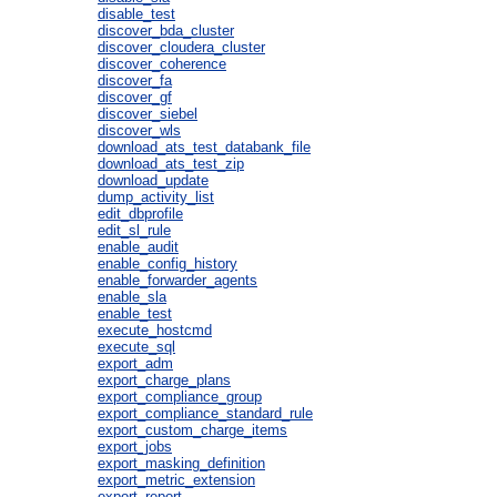
disable_test
discover_bda_cluster
discover_cloudera_cluster
discover_coherence
discover_fa
discover_gf
discover_siebel
discover_wls
download_ats_test_databank_file
download_ats_test_zip
download_update
dump_activity_list
edit_dbprofile
edit_sl_rule
enable_audit
enable_config_history
enable_forwarder_agents
enable_sla
enable_test
execute_hostcmd
execute_sql
export_adm
export_charge_plans
export_compliance_group
export_compliance_standard_rule
export_custom_charge_items
export_jobs
export_masking_definition
export_metric_extension
export_report