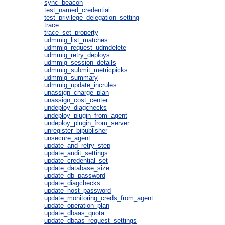
sync_beacon
test_named_credential
test_privilege_delegation_setting
trace
trace_set_property
udmmig_list_matches
udmmig_request_udmdelete
udmmig_retry_deploys
udmmig_session_details
udmmig_submit_metricpicks
udmmig_summary
udmmig_update_incrules
unassign_charge_plan
unassign_cost_center
undeploy_diagchecks
undeploy_plugin_from_agent
undeploy_plugin_from_server
unregister_bipublisher
unsecure_agent
update_and_retry_step
update_audit_settings
update_credential_set
update_database_size
update_db_password
update_diagchecks
update_host_password
update_monitoring_creds_from_agent
update_operation_plan
update_dbaas_quota
update_dbaas_request_settings