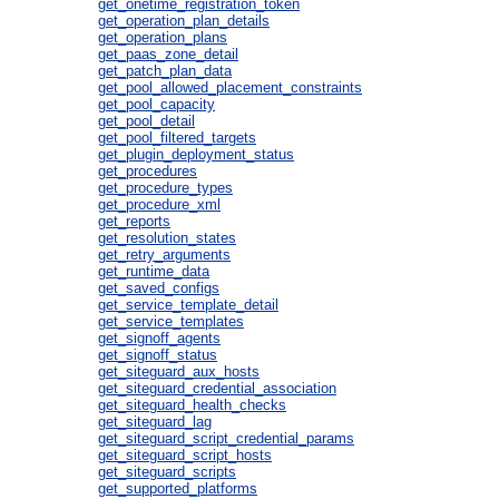
get_onetime_registration_token
get_operation_plan_details
get_operation_plans
get_paas_zone_detail
get_patch_plan_data
get_pool_allowed_placement_constraints
get_pool_capacity
get_pool_detail
get_pool_filtered_targets
get_plugin_deployment_status
get_procedures
get_procedure_types
get_procedure_xml
get_reports
get_resolution_states
get_retry_arguments
get_runtime_data
get_saved_configs
get_service_template_detail
get_service_templates
get_signoff_agents
get_signoff_status
get_siteguard_aux_hosts
get_siteguard_credential_association
get_siteguard_health_checks
get_siteguard_lag
get_siteguard_script_credential_params
get_siteguard_script_hosts
get_siteguard_scripts
get_supported_platforms