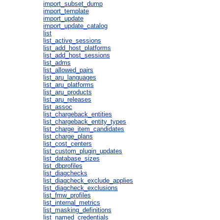
import_subset_dump
import_template
import_update
import_update_catalog
list
list_active_sessions
list_add_host_platforms
list_add_host_sessions
list_adms
list_allowed_pairs
list_aru_languages
list_aru_platforms
list_aru_products
list_aru_releases
list_assoc
list_chargeback_entities
list_chargeback_entity_types
list_charge_item_candidates
list_charge_plans
list_cost_centers
list_custom_plugin_updates
list_database_sizes
list_dbprofiles
list_diagchecks
list_diagcheck_exclude_applies
list_diagcheck_exclusions
list_fmw_profiles
list_internal_metrics
list_masking_definitions
list_named_credentials