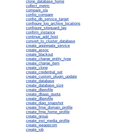
clone_database_home
collect_metric
compare_sla
config_compare
config_db_service_target
configure_log_archive_locations
configure_siteguard_lag
confirm_instance
continue_add_host
convert_to_cluster_database
create_aggregate_service
create_assoc
create_blackout
create_charge_entity_type
create_charge_item
create_clone
create_credential_set
create_custom_plugin_update
create_database
create_database_size
create_dbprofile
create_dbaas_quota
create_dbprofile
create_diag_snapshot
create_fmw_domain_profile
create_fmw_home_profile
create_group
create_inst_media_profile
create_jeeappcom
create_job