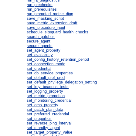
run_fa_diagnostics
run_prechecks
run_prerequisites
run_promoted_metric_diag
save_masking_script
save_metric_extension_draft
save_procedure_input
schedule_siteguard_health_checks
search_patches
secure_agent
secure_agents
set_agent_property
set_availability
set_config_history_retention_period
set_connection_mode
set_credential
set_db_service_properties
set_default_pref_cred
set_default_privilege_delegation_setting
set_key_beacons_tests
set_logging_property
set_metric_promotion
set_monitoring_credential
set_oms_property
set_patch_plan_data
set_preferred_credential
set_properties
set_reverse_ping_interval
set_standby_agent
set_target_property_value