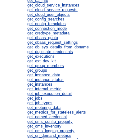
get_ca_info
get_cloud_service_instances
get_cloud_service_requests
get_cloud_user_objects
get_config_searches
get_config_templates
get_connection_mode
get_credtype_metadata
get_dbaas_quota
get_dbaas_request_settings
get_db_sys_details_from_dbname
get_duplicate_credentials
get_executions
get_ext_dev_kit
get_group_members
get_groups
get_instance_data
get_instance_status
get_instances
get_internal_metric
get_job_execution_detail
get_jobs
get_job_types
get_metering_data
get_metrics_for_stateless_alerts
get_named_credential
get_oms_config_property
get_oms_inventory
get_oms_logging_property
get_on_demand_metrics