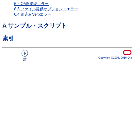
6.2
OMS接続エラー
6.3
ファイル提供オプション・エラー
6.4
組込みVerbエラー
A
サンプル・スクリプト
索引
Copyright ©2004, 2016,Oracle
次