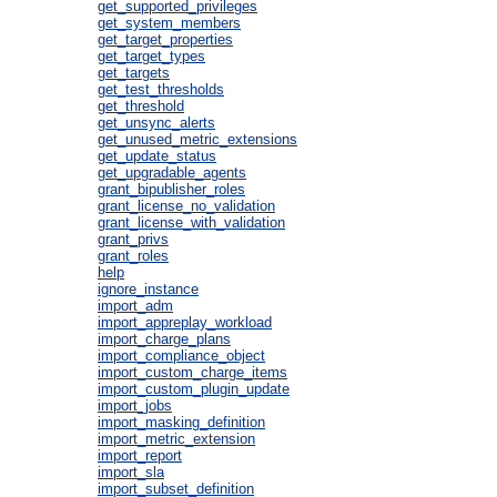
get_supported_privileges
get_system_members
get_target_properties
get_target_types
get_targets
get_test_thresholds
get_threshold
get_unsync_alerts
get_unused_metric_extensions
get_update_status
get_upgradable_agents
grant_bipublisher_roles
grant_license_no_validation
grant_license_with_validation
grant_privs
grant_roles
help
ignore_instance
import_adm
import_appreplay_workload
import_charge_plans
import_compliance_object
import_custom_charge_items
import_custom_plugin_update
import_jobs
import_masking_definition
import_metric_extension
import_report
import_sla
import_subset_definition