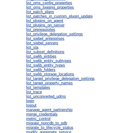
list_oms_config_properties
list_oms_logging_properties
list_patch_plans
list_patches_in_custom_plugin_update
list_plugins_on_agent
list_plugins_on_server
list_prerequisites
list_privilege_delegation_settings
list_siebel_enterprises
list_siebel_servers
list_sla
list_subset_definitions
list_swlib_entities
list_swlib_entity_subtypes
list_swlib_entity_types
list_swlib_folders
list_swlib_storage_locations
list_target_privilege_delegation_settings
list_target_property_names
list_templates
list_trace
list_unconverted_udms
login
logout
manage_agent_partnership
merge_credentials
metric_control
migrate_noncdb_to_pdb
migrate_to_lifecycle_status
modify_aggregate_service