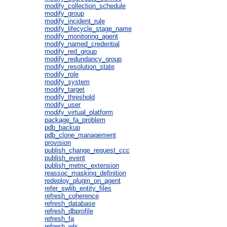
modify_collection_schedule
modify_group
modify_incident_rule
modify_lifecycle_stage_name
modify_monitoring_agent
modify_named_credential
modify_red_group
modify_redundancy_group
modify_resolution_state
modify_role
modify_system
modify_target
modify_threshold
modify_user
modify_virtual_platform
package_fa_problem
pdb_backup
pdb_clone_management
provision
publish_change_request_ccc
publish_event
publish_metric_extension
reassoc_masking_definition
redeploy_plugin_on_agent
refer_swlib_entity_files
refresh_coherence
refresh_database
refresh_dbprofile
refresh_fa
refresh_wls