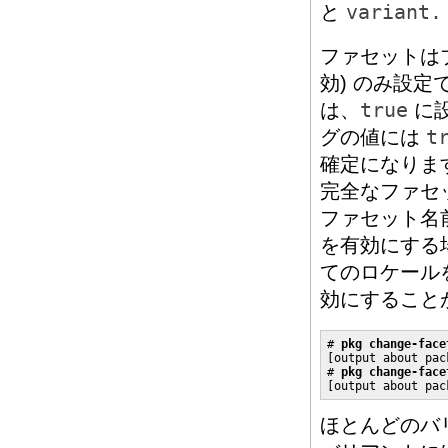
と
variant.
ファセットは
効) のみ設
は、
true
に
グの値には
t
確定になりま
完全なファセ
ファセット名
を有効にする
てのロケールを
効にすること
# 
pkg change-face
[output about pac
# 
pkg change-face
[output about pac
ほとんどのバ