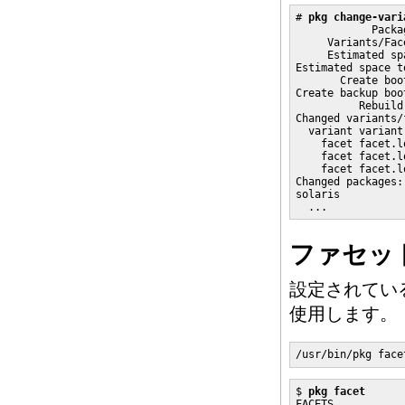
# 
pkg change-vari
            Packa
     Variants/Fac
     Estimated sp
Estimated space t
       Create boo
Create backup boo
          Rebuild
Changed variants/f
  variant variant
    facet facet.l
    facet facet.l
    facet facet.l
Changed packages:

solaris

  ...
ファセッ
設定されてい
使用します。
/usr/bin/pkg face
$ 
pkg facet
FACETS            