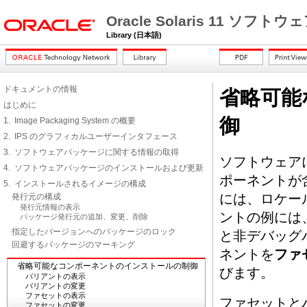
Oracle Solaris 11 
Library (日本語)
ドキュメントの情報
省略可能
はじめに
御
1. Image Packaging System の概要
2. IPS のグラフィカルユーザーインタフェース
3. ソフトウェアパッケージに関する情報の取得
ソフトウェア
4. ソフトウェアパッケージのインストールおよび更新
ポーネントが
5. インストールされるイメージの構成
には、ロケー
発行元の構成
発行元情報の表示
ントの例には、
パッケージ発行元の追加、変更、削除
指定したバージョンへのパッケージのロック
と非デバッグ
回避するパッケージのマーキング
ネントを
ファ
省略可能なコンポーネントのインストールの制御
びます。
バリアントの表示
バリアントの変更
ファセットの表示
ファセットと
ファセットの変更