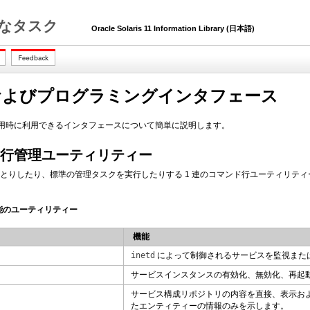
一般的なタスク
Oracle Solaris 11 Information Library (日本語)
理およびプログラミングインタフェース
使用時に利用できるインタフェースについて簡単に説明します。
ンド行管理ユーティリティー
とやりとりしたり、標準の管理タスクを実行したりする 1 連のコマンド行ユーティリ
機能のユーティリティー
機能
inetd
によって制御されるサービスを監視また
サービスインスタンスの有効化、無効化、再起
サービス構成リポジトリの内容を直接、表示およ
たエンティティーの情報のみを示します。