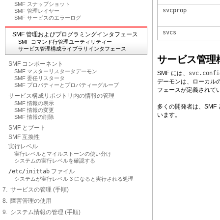
SMF スナップショット
svcprop
SMF 管理レイヤー
SMF サービスのエラーログ
svcs
SMF 管理およびプログラミングインタフェース
SMF コマンド行管理ユーティリティー
サービス管理構成ライブラリインタフェース
サービス管理
SMF コンポーネント
SMF マスターリスタータデーモン
SMF には、
svc.confi
SMF 委任リスタータ
デーモンは、ローカル
SMF プロパティーとプロパティーグループ
フェースが定義されて
サービス構成リポジトリ内の情報の管理
SMF 情報の表示
多くの開発者は、SM
SMF 情報の変更
います。
SMF 情報の削除
SMF とブート
SMF 互換性
実行レベル
実行レベルとマイルストーンの使い分け
システムの実行レベルを確認する
/etc/inittab
ファイル
システムが実行レベル 3 になると実行される処理
7. サービスの管理 (手順)
8. 障害管理の使用
9. システム情報の管理 (手順)