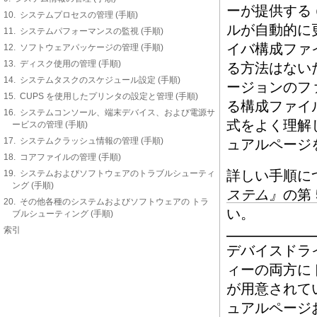
ーが提供する
10. システムプロセスの管理 (手順)
ルが自動的に
11. システムパフォーマンスの監視 (手順)
イバ構成ファ
12. ソフトウェアパッケージの管理 (手順)
13. ディスク使用の管理 (手順)
る方法はない
14. システムタスクのスケジュール設定 (手順)
ージョンのフ
15. CUPS を使用したプリンタの設定と管理 (手順)
る構成ファイ
16. システムコンソール、端末デバイス、および電源サ
式をよく理解
ービスの管理 (手順)
17. システムクラッシュ情報の管理 (手順)
ュアルページ
18. コアファイルの管理 (手順)
詳しい手順に
19. システムおよびソフトウェアのトラブルシューティ
ング (手順)
ステム』
の第
20. その他各種のシステムおよびソフトウェアの トラ
い。
ブルシューティング (手順)
索引
デバイスドラ
ィーの両方に
が用意されて
ュアルページ