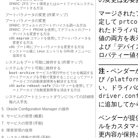
SPARC: ZFS ブート環境またはルートファイルシステム
からブートする方法
マージされた
ブートパラメータの変更 (作業マップ)
定して
prtco
ブートパラメータの変更
SPARC: デフォルトのブートデバイスを調べる方法
れたドライバ
SPARC: ブート PROM を使用してデフォルトのブート
デバイスを変更する方法
値の両方を表
x86:
eeprom
コマンドを使用してブートパラメータを
変更する方法
よび
「デバイ
x86: ブート時にブートパラメータを変更する方法
インストール後に Linux エントリを GRUB メニューに
ロパティー値
追加する
システムをブート可能に維持する (作業マップ)
システムをブート可能に維持する
注 -
ベンダー
boot-archive
サービスが実行中かどうかを確認する
ブートアーカイブを手動で更新することによってブート
び
/platfor
アーカイブの自動更新障害を解決する方法
x86:
auto-reboot-safe
プロパティーを使用してブ
い。ドライバ
ートアーカイブ自動更新障害を消去する方法
driver.con
システムのブートとシャットダウンについての詳細情
報の入手先
に追加してか
5. Oracle Configuration Manager の操作
6. サービスの管理 (概要)
ベンダーが提
7. サービスの管理 (手順)
ルをカスタマ
8. 障害管理の使用
更内容が保持
9. システム情報の管理 (手順)