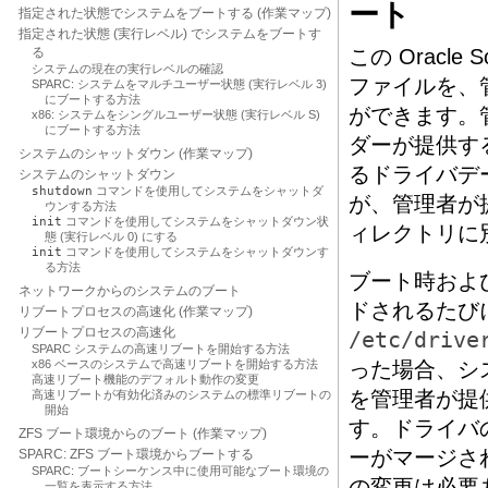
ート
指定された状態でシステムをブートする (作業マップ)
指定された状態 (実行レベル) でシステムをブートす
る
この Oracl
システムの現在の実行レベルの確認
ファイルを、
SPARC: システムをマルチユーザー状態 (実行レベル 3)
にブートする方法
ができます。
x86: システムをシングルユーザー状態 (実行レベル S)
にブートする方法
ダーが提供す
システムのシャットダウン (作業マップ)
るドライバデ
システムのシャットダウン
shutdown
コマンドを使用してシステムをシャットダ
が、管理者が
ウンする方法
init
コマンドを使用してシステムをシャットダウン状
ィレクトリに
態 (実行レベル 0) にする
init
コマンドを使用してシステムをシャットダウンす
る方法
ブート時およ
ネットワークからのシステムのブート
ドされるたび
リブートプロセスの高速化 (作業マップ)
リブートプロセスの高速化
/etc/drive
SPARC システムの高速リブートを開始する方法
x86 ベースのシステムで高速リブートを開始する方法
った場合、シ
高速リブート機能のデフォルト動作の変更
を管理者が提
高速リブートが有効化済みのシステムの標準リブートの
開始
す。ドライバ
ZFS ブート環境からのブート (作業マップ)
ーがマージさ
SPARC: ZFS ブート環境からブートする
SPARC: ブートシーケンス中に使用可能なブート環境の
の変更は必要
一覧を表示する方法