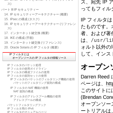
ス、宛先 IP
ス)
ってもフィル
パート III IP セキュリティー
14. IP セキュリティーアーキテクチャー (概要)
IP フィルタ
15. IPsec の構成 (タスク)
16. IP セキュリティーアーキテクチャー (リファレン
たものです。
ス)
者、および著
17. インターネット鍵交換 (概要)
18. IKE の構成 (手順)
は、
/usr/li
19. インターネット鍵交換 (リファレンス)
ォルト以外の
20. Oracle Solaris の IP フィルタ (概要)
して、インス
IP フィルタとは
オープンソースの IP フィルタの情報ソース
オープンソ
IP フィルタのパケット処理
IP フィルタの使用ガイドライン
IP フィルタの構成ファイルの使用
Darren R
IP フィルタの規則セットの使用
IP フィルタのパケットのフィルタリング機能の使用
ページは、
htt
パケットのフィルタリング規則の構成
IP フィルタの NAT 機能の使用
このサイトには、チ
NAT 規則の構成
(Brendan C
IP フィルタのアドレスプール機能の使用
アドレスプールの構成
オープンソー
パケットフィルタリングフック
IP フィルタ用の IPv6
ートリアルは、
IP フィルタのマニュアルページ