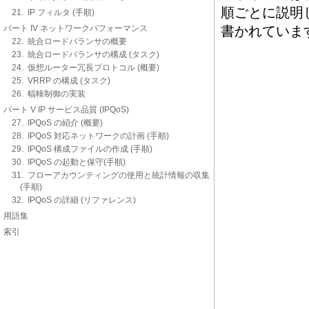
順ごとに説明し
21. IP フィルタ (手順)
パート IV ネットワークパフォーマンス
書かれていま
22. 統合ロードバランサの概要
23. 統合ロードバランサの構成 (タスク)
24. 仮想ルーター冗長プロトコル (概要)
25. VRRP の構成 (タスク)
26. 輻輳制御の実装
パート V IP サービス品質 (IPQoS)
27. IPQoS の紹介 (概要)
28. IPQoS 対応ネットワークの計画 (手順)
29. IPQoS 構成ファイルの作成 (手順)
30. IPQoS の起動と保守(手順)
31. フローアカウンティングの使用と統計情報の収集
(手順)
32. IPQoS の詳細 (リファレンス)
用語集
索引