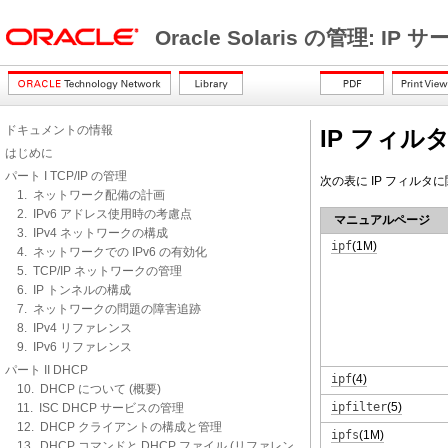
Oracle Solaris の管理: IP
ドキュメントの情報
IP フィ
はじめに
パート I TCP/IP の管理
次の表に IP フィル
1. ネットワーク配備の計画
2. IPv6 アドレス使用時の考慮点
マニュアルページ
3. IPv4 ネットワークの構成
ipf
(1M)
4. ネットワークでの IPv6 の有効化
5. TCP/IP ネットワークの管理
6. IP トンネルの構成
7. ネットワークの問題の障害追跡
8. IPv4 リファレンス
9. IPv6 リファレンス
パート II DHCP
ipf
(4)
10. DHCP について (概要)
ipfilter
(5)
11. ISC DHCP サービスの管理
12. DHCP クライアントの構成と管理
ipfs
(1M)
13. DHCP コマンドと DHCP ファイル (リファレン