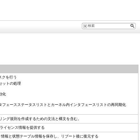
スクを行う
セットの処理
効化
タフェースステータスリストとカーネル内インタフェースリストの再同期化
タリング規則を作成するための文法と構文を含む。
タのライセンス情報を提供する
T 情報と状態テーブル情報を保存し、リブート後に復元する