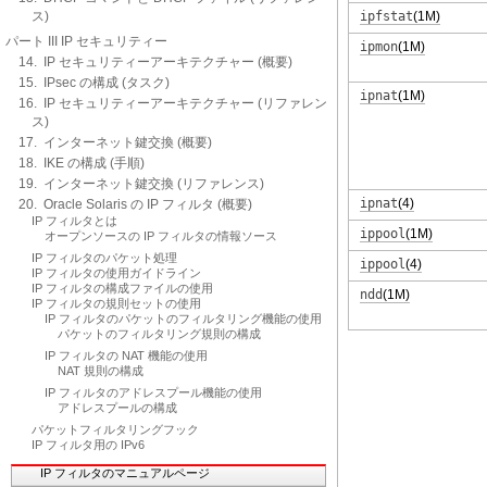
ス)
ipfstat
(1M)
パート III IP セキュリティー
ipmon
(1M)
14. IP セキュリティーアーキテクチャー (概要)
15. IPsec の構成 (タスク)
ipnat
(1M)
16. IP セキュリティーアーキテクチャー (リファレン
ス)
17. インターネット鍵交換 (概要)
18. IKE の構成 (手順)
19. インターネット鍵交換 (リファレンス)
ipnat
(4)
20. Oracle Solaris の IP フィルタ (概要)
IP フィルタとは
ippool
(1M)
オープンソースの IP フィルタの情報ソース
IP フィルタのパケット処理
ippool
(4)
IP フィルタの使用ガイドライン
IP フィルタの構成ファイルの使用
ndd
(1M)
IP フィルタの規則セットの使用
IP フィルタのパケットのフィルタリング機能の使用
パケットのフィルタリング規則の構成
IP フィルタの NAT 機能の使用
NAT 規則の構成
IP フィルタのアドレスプール機能の使用
アドレスプールの構成
パケットフィルタリングフック
IP フィルタ用の IPv6
IP フィルタのマニュアルページ