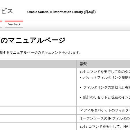
 サービス
Oracle Solaris 11 Information Library (日本語)
ルタのマニュアルページ
タに関するマニュアルページのドキュメントを示します。
説明
ipf
コマンドを実行して次のタ
パケットフィルタリング規則
フィルタリングの無効化と有
統計のリセットと現在のイン
IP フィルタパケットのフィル
オープンソースの IP フィル
ipfs
コマンドを実行して、NA