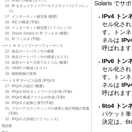
15. IPsec の構成 (タスク)
Solaris
16. IP セキュリティーアーキテクチャー (リファレン
ス)
IPv4 トン
17. インターネット鍵交換 (概要)
18. IKE の構成 (手順)
セル化され
19. インターネット鍵交換 (リファレンス)
す。トンネ
20. Oracle Solaris の IP フィルタ (概要)
21. IP フィルタ (手順)
ネルは
IPv
パート IV ネットワークパフォーマンス
呼ばれます
22. 統合ロードバランサの概要
23. 統合ロードバランサの構成 (タスク)
IPv6 トン
24. 仮想ルーター冗長プロトコル (概要)
セル化され
25. VRRP の構成 (タスク)
26. 輻輳制御の実装
す。トンネ
パート V IP サービス品質 (IPQoS)
ネルは
IPv
27. IPQoS の紹介 (概要)
28. IPQoS 対応ネットワークの計画 (手順)
呼ばれます
29. IPQoS 構成ファイルの作成 (手順)
30. IPQoS の起動と保守(手順)
6to4 トン
31. フローアカウンティングの使用と統計情報の収集
パケット単
(手順)
32. IPQoS の詳細 (リファレンス)
決定は、6
用語集