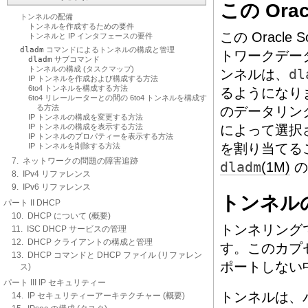
この Ora
トンネルの配備
トンネルを作成するための要件
この Oracl
トンネルと IP インタフェースの要件
dladm
コマンドによるトンネルの構成と管理
トワークデー
dladm
サブコマンド
トンネルの構成 (タスクマップ)
ンネルは、
dl
IP トンネルを作成および構成する方法
6to4 トンネルを構成する方法
るようになり
6to4 リレールーターとの間の 6to4 トンネルを構成す
る方法
のデータリン
IP トンネルの構成を変更する方法
IP トンネルの構成を表示する方法
によって選択
IP トンネルのプロパティーを表示する方法
を割り当てる
IP トンネルを削除する方法
7. ネットワークの問題の障害追跡
dladm
(1M)
の
8. IPv4 リファレンス
9. IPv6 リファレンス
トンネル
パート II DHCP
10. DHCP について (概要)
トンネリング
11. ISC DHCP サービスの管理
12. DHCP クライアントの構成と管理
す。このカプ
13. DHCP コマンドと DHCP ファイル (リファレン
ポートしない
ス)
パート III IP セキュリティー
トンネルは、パ
14. IP セキュリティーアーキテクチャー (概要)