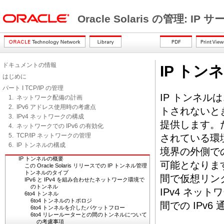
Oracle Solaris の管理: IP
ドキュメントの情報
IP トン
はじめに
パート I TCP/IP の管理
IP トンネ
1. ネットワーク配備の計画
2. IPv6 アドレス使用時の考慮点
トされないと
3. IPv4 ネットワークの構成
提供します。た
4. ネットワークでの IPv6 の有効化
5. TCP/IP ネットワークの管理
されている環境
6. IP トンネルの構成
境界の外側で
IP トンネルの概要
可能となります
この Oracle Solaris リリースでの IP トンネル管理
トンネルのタイプ
間で仮想リン
IPv6 と IPv4 を組み合わせたネットワーク環境で
のトンネル
IPv4 ネット
6to4 トンネル
6to4 トンネルのトポロジ
間での IPv
6to4 トンネルを介したパケットフロー
6to4 リレールーターとの間のトンネルについて
の考慮事項