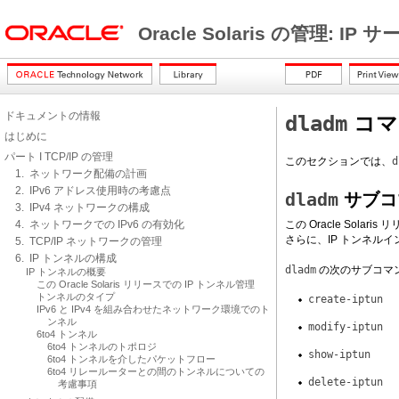
Oracle Solaris の管理: IP
ドキュメントの情報
dladm
コマ
はじめに
パート I TCP/IP の管理
このセクションでは、
d
1. ネットワーク配備の計画
2. IPv6 アドレス使用時の考慮点
dladm
サブコ
3. IPv4 ネットワークの構成
4. ネットワークでの IPv6 の有効化
この Oracle So
さらに、IP トンネルイ
5. TCP/IP ネットワークの管理
6. IP トンネルの構成
dladm
の次のサブコマン
IP トンネルの概要
この Oracle Solaris リリースでの IP トンネル管理
トンネルのタイプ
create-iptun
IPv6 と IPv4 を組み合わせたネットワーク環境でのト
ンネル
modify-iptun
6to4 トンネル
6to4 トンネルのトポロジ
show-iptun
6to4 トンネルを介したパケットフロー
6to4 リレールーターとの間のトンネルについての
delete-iptun
考慮事項