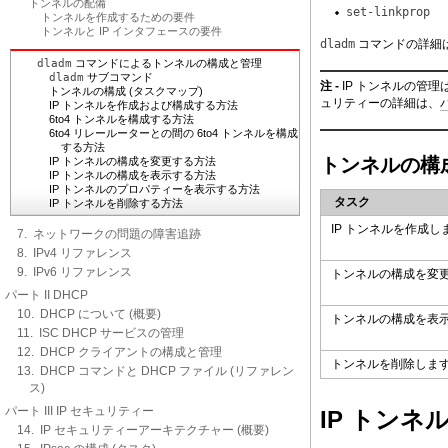
トンネルの配備
set-linkprop
トンネルを作成するための要件
トンネルと IP インタフェースの要件
dladm
コマンドの詳細
dladm
コマンドによるトンネルの構成と管理
dladm
サブコマンド
注 -
IP トンネルの管理は
トンネルの構成 (タスクマップ)
ュリティーの詳細は、
IP トンネルを作成および構成する方法
6to4 トンネルを構成する方法
6to4 リレールーターとの間の 6to4 トンネルを構成
する方法
トンネルの構成
IP トンネルの構成を変更する方法
IP トンネルの構成を表示する方法
IP トンネルのプロパティーを表示する方法
タスク
IP トンネルを削除する方法
IP トンネルを作成し
7. ネットワークの問題の障害追跡
8. IPv4 リファレンス
9. IPv6 リファレンス
トンネルの構成を変
パート II DHCP
10. DHCP について (概要)
トンネルの構成を表
11. ISC DHCP サービスの管理
12. DHCP クライアントの構成と管理
トンネルを削除しま
13. DHCP コマンドと DHCP ファイル (リファレン
ス)
パート III IP セキュリティー
IP トン
14. IP セキュリティーアーキテクチャー (概要)