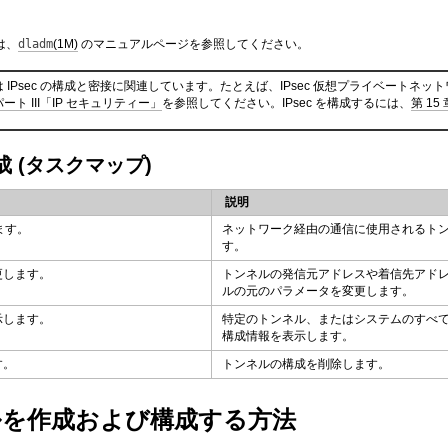
は、
dladm
(1M)
のマニュアルページを参照してください。
 IPsec の構成と密接に関連しています。たとえば、IPsec 仮想プライベートネットワーク (
パート III「IP セキュリティー」
を参照してください。IPsec を構成するには、
第 15
 (タスクマップ)
説明
ます。
ネットワーク経由の通信に使用されるト
す。
更します。
トンネルの発信元アドレスや着信先アド
ルの元のパラメータを変更します。
示します。
特定のトンネル、またはシステムのすべての
構成情報を表示します。
す。
トンネルの構成を削除します。
ネルを作成および構成する方法