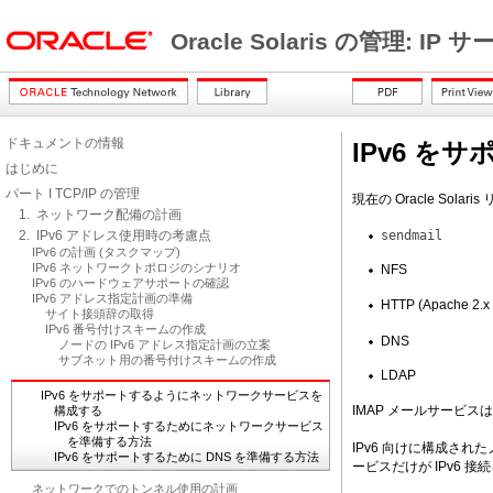
Oracle Solaris の管理: IP
ドキュメントの情報
IPv6 
はじめに
パート I TCP/IP の管理
現在の Oracle Sol
1. ネットワーク配備の計画
2. IPv6 アドレス使用時の考慮点
sendmail
IPv6 の計画 (タスクマップ)
IPv6 ネットワークトポロジのシナリオ
NFS
IPv6 のハードウェアサポートの確認
IPv6 アドレス指定計画の準備
HTTP (Apache 2.
サイト接頭辞の取得
IPv6 番号付けスキームの作成
DNS
ノードの IPv6 アドレス指定計画の立案
サブネット用の番号付けスキームの作成
LDAP
IPv6 をサポートするようにネットワークサービスを
IMAP メールサービスは 
構成する
IPv6 をサポートするためにネットワークサービス
を準備する方法
IPv6 向けに構成され
IPv6 をサポートするために DNS を準備する方法
ービスだけが IPv6 
ネットワークでのトンネル使用の計画