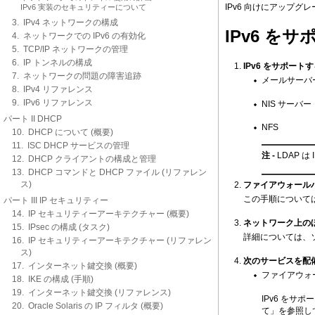
IPv6 向けにアップ
IPv6 実装のセキュリティーについて
3. IPv4 ネットワークの構成
IPv6 
4. ネットワークでの IPv6 の有効化
5. TCP/IP ネットワークの管理
6. IP トンネルの構成
IPv6 をサポー
7. ネットワークの問題の障害追跡
メールサーバ
8. IPv4 リファレンス
9. IPv6 リファレンス
NIS サーバー
パート II DHCP
NFS
10. DHCP について (概要)
11. ISC DHCP サービスの管理
注 -
LDAP 
12. DHCP クライアントの構成と管理
13. DHCP コマンドと DHCP ファイル (リファレン
ス)
ファイアウォールハ
この手順について
パート III IP セキュリティー
14. IP セキュリティーアーキテクチャー (概要)
ネットワーク上のほ
15. IPsec の構成 (タスク)
詳細については、
16. IP セキュリティーアーキテクチャー (リファレン
ス)
次のサービスを配
17. インターネット鍵交換 (概要)
ファイアウォ
18. IKE の構成 (手順)
19. インターネット鍵交換 (リファレンス)
IPv6 を
20. Oracle Solaris の IP フィルタ (概要)
て」
を参照し