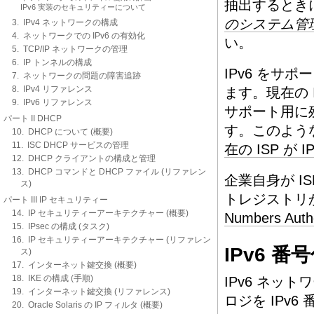
抽出するとき
IPv6 実装のセキュリティーについて
のシステム管理 
3. IPv4 ネットワークの構成
4. ネットワークでの IPv6 の有効化
い。
5. TCP/IP ネットワークの管理
6. IP トンネルの構成
IPv6 をサポ
7. ネットワークの問題の障害追跡
8. IPv4 リファレンス
ます。現在の I
9. IPv6 リファレンス
サポート用に残
パート II DHCP
す。このよう
10. DHCP について (概要)
11. ISC DHCP サービスの管理
在の ISP が
12. DHCP クライアントの構成と管理
13. DHCP コマンドと DHCP ファイル (リファレン
企業自身が 
ス)
トレジストリ
パート III IP セキュリティー
14. IP セキュリティーアーキテクチャー (概要)
Numbers Autho
15. IPsec の構成 (タスク)
16. IP セキュリティーアーキテクチャー (リファレン
IPv6 
ス)
17. インターネット鍵交換 (概要)
18. IKE の構成 (手順)
IPv6 ネッ
19. インターネット鍵交換 (リファレンス)
ロジを IPv
20. Oracle Solaris の IP フィルタ (概要)