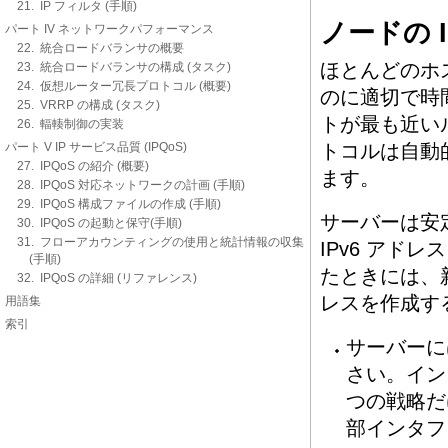
21. IP フィルタ (手順)
ノードの 
パート IV ネットワークパフォーマンス
22. 統合ロードバランサの概要
ほとんどのホス
23. 統合ロードバランサの構成 (タスク)
24. 仮想ルーター冗長プロトコル (概要)
のに適切で時
25. VRRP の構成 (タスク)
トが最も近い
26. 輻輳制御の実装
パート V IP サービス品質 (IPQoS)
トコルは自動的
27. IPQoS の紹介 (概要)
ます。
28. IPQoS 対応ネットワークの計画 (手順)
29. IPQoS 構成ファイルの作成 (手順)
サーバーは安定
30. IPQoS の起動と保守(手順)
31. フローアカウンティングの使用と統計情報の収集
IPv6 アド
(手順)
たときには、新
32. IPQoS の詳細 (リファレンス)
レスを作成す
用語集
索引
サーバーに
さい。イン
つの戦略だ
部インタ