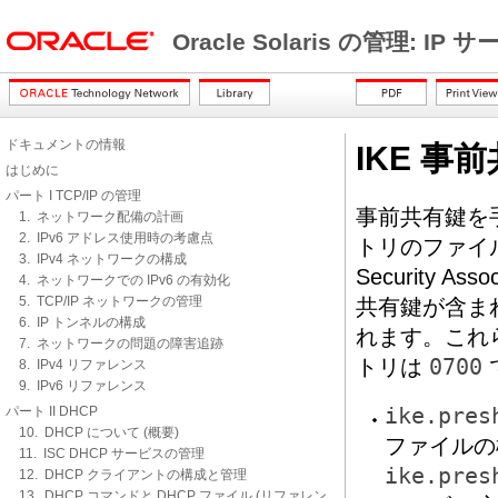
Oracle Solaris の管理: IP
ドキュメントの情報
IKE 事
はじめに
パート I TCP/IP の管理
事前共有鍵を
1. ネットワーク配備の計画
2. IPv6 アドレス使用時の考慮点
トリのファイ
3. IPv4 ネットワークの構成
Security Ass
4. ネットワークでの IPv6 の有効化
5. TCP/IP ネットワークの管理
共有鍵が含ま
6. IP トンネルの構成
れます。これ
7. ネットワークの問題の障害追跡
トリは
0700
8. IPv4 リファレンス
9. IPv6 リファレンス
パート II DHCP
ike.pres
10. DHCP について (概要)
ファイルの
11. ISC DHCP サービスの管理
ike.pres
12. DHCP クライアントの構成と管理
13. DHCP コマンドと DHCP ファイル (リファレン