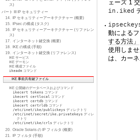
ェーズ 1
ス)
in.iked
パート III IP セキュリティー
14. IP セキュリティーアーキテクチャー (概要)
ipseckey
15. IPsec の構成 (タスク)
16. IP セキュリティーアーキテクチャー (リファレン
動によるフ
ス)
する方法」
17. インターネット鍵交換 (概要)
18. IKE の構成 (手順)
使用しません
19. インターネット鍵交換 (リファレンス)
は、カーネ
IKE サービス
IKE デーモン
IKE 構成ファイル
ikeadm
コマンド
IKE 事前共有鍵ファイル
IKE 公開鍵のデータベースおよびコマンド
ikecert tokens
コマンド
ikecert certlocal
コマンド
ikecert certdb
コマンド
ikecert certrldb
コマンド
/etc/inet/ike/publickeys
ディレクトリ
/etc/inet/secret/ike.privatekeys
ディレ
クトリ
/etc/inet/ike/crls
ディレクトリ
20. Oracle Solaris の IP フィルタ (概要)
21. IP フィルタ (手順)