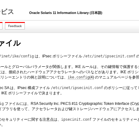
 サービス
Oracle Solaris 11 Information Library (日本語)
ファイル
/inet/ike/config
は、IPsec ポリシーファイル
/etc/inet/ipsecinit.conf
、ルールとグローバルパラメータが関係します。IKE ルールは、その鍵情報で保護
は、接続されたハードウェアアクセラレータへのパスなどがあります。IKE ポリ
 ポリシーエントリの例と説明については、
ike.config
(4)
のマニュアルページを参
ec SA は、IPsec 構成ファイル
/etc/inet/ipsecinit.conf
のポリシーに従って IP デ
IKE ポリシーファイルで決まります。
ig
ファイルには、RSA Security Inc. PKCS #11 Cryptographic Token I
11 ライブラリを使って、アクセラレータおよび鍵ストレージハードウェアにアクセスし
のセキュリティーに関する注意点は、
ipsecinit.conf
ファイルのセキュリティー
い。