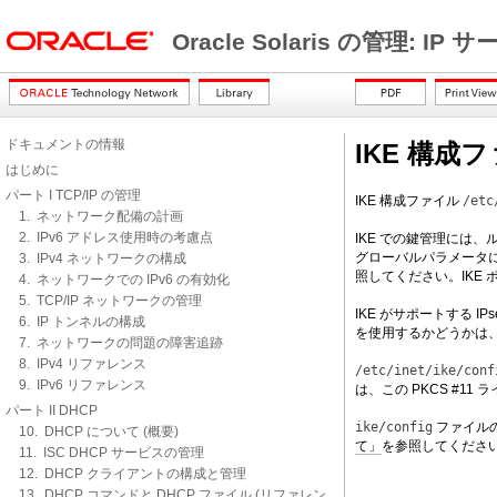
Oracle Solaris の管理: IP
ドキュメントの情報
IKE 構成
はじめに
パート I TCP/IP の管理
IKE 構成ファイル
/etc
1. ネットワーク配備の計画
2. IPv6 アドレス使用時の考慮点
IKE での鍵管理には
グローバルパラメータに
3. IPv4 ネットワークの構成
照してください。IKE
4. ネットワークでの IPv6 の有効化
5. TCP/IP ネットワークの管理
IKE がサポートする IPs
6. IP トンネルの構成
を使用するかどうかは、
7. ネットワークの問題の障害追跡
8. IPv4 リファレンス
/etc/inet/ike/conf
9. IPv6 リファレンス
は、この PKCS #
パート II DHCP
ike/config
ファイル
10. DHCP について (概要)
て」
を参照してくださ
11. ISC DHCP サービスの管理
12. DHCP クライアントの構成と管理
13. DHCP コマンドと DHCP ファイル (リファレン