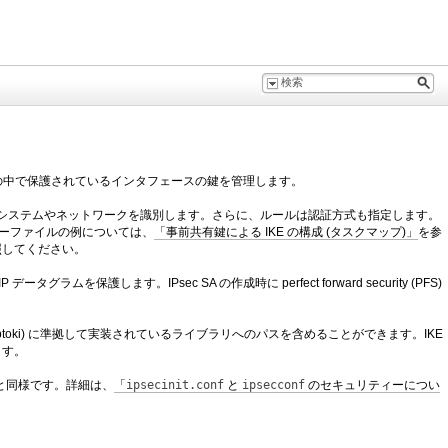
の中で保護されているインタフェースの鍵を管理します。
するシステムやネットワークを識別します。さらに、ルールは認証方式も指定します。
シーファイルの例については、
「事前共有鍵による IKE の構成 (タスクマップ)」
を参
照してください。
ータグラムを保護します。IPsec SA の作成時に perfect forward security (PFS)
nterface (Cryptoki) に準拠して実装されているライブラリへのパスを含めることができます。IKE
ます。
と同様です。詳細は、
「
ipsecinit.conf
と
ipsecconf
のセキュリティーについ