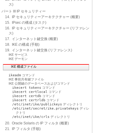
ス)
パート III IP セキュリティー
14. IP セキュリティーアーキテクチャー (概要)
15. IPsec の構成 (タスク)
16. IP セキュリティーアーキテクチャー (リファレン
ス)
17. インターネット鍵交換 (概要)
18. IKE の構成 (手順)
19. インターネット鍵交換 (リファレンス)
IKE サービス
IKE デーモン
IKE 構成ファイル
ikeadm
コマンド
IKE 事前共有鍵ファイル
IKE 公開鍵のデータベースおよびコマンド
ikecert tokens
コマンド
ikecert certlocal
コマンド
ikecert certdb
コマンド
ikecert certrldb
コマンド
/etc/inet/ike/publickeys
ディレクトリ
/etc/inet/secret/ike.privatekeys
ディレ
クトリ
/etc/inet/ike/crls
ディレクトリ
20. Oracle Solaris の IP フィルタ (概要)
21. IP フィルタ (手順)