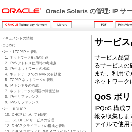
Oracle Solaris の管理: IP
ドキュメントの情報
サービス
はじめに
パート I TCP/IP の管理
サービス品質 
1. ネットワーク配備の計画
2. IPv6 アドレス使用時の考慮点
るサービスの
3. IPv4 ネットワークの構成
また、利用で
4. ネットワークでの IPv6 の有効化
5. TCP/IP ネットワークの管理
ネットワーク
6. IP トンネルの構成
7. ネットワークの問題の障害追跡
QoS ポ
8. IPv4 リファレンス
9. IPv6 リファレンス
IPQoS 構
パート II DHCP
10. DHCP について (概要)
報を収集しま
11. ISC DHCP サービスの管理
ァイルで使用
12. DHCP クライアントの構成と管理
13. DHCP コマンドと DHCP ファイル (リファレン