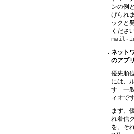
ンの例と
げられ
ックと
ください
mail-i
ネット
のアプ
優先順
には、
す。一
ィオで
まず、
れ着信
を、それ