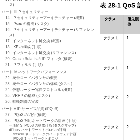
表 28-1 Q
ス)
パート III IP セキュリティー
14. IP セキュリティーアーキテクチャー (概要)
クラス
優先順
15. IPsec の構成 (タスク)
位
16. IP セキュリティーアーキテクチャー (リファレン
ス)
1
クラス 1
17. インターネット鍵交換 (概要)
18. IKE の構成 (手順)
19. インターネット鍵交換 (リファレンス)
20. Oracle Solaris の IP フィルタ (概要)
21. IP フィルタ (手順)
1
クラス 1
パート IV ネットワークパフォーマンス
22. 統合ロードバランサの概要
23. 統合ロードバランサの構成 (タスク)
24. 仮想ルーター冗長プロトコル (概要)
25. VRRP の構成 (タスク)
2
クラス 2
26. 輻輳制御の実装
パート V IP サービス品質 (IPQoS)
27. IPQoS の紹介 (概要)
28. IPQoS 対応ネットワークの計画 (手順)
一般的な IPQoS の構成計画 (タスクマップ)
2
クラス 2
diffserv ネットワークトポロジの計画
diffserv ネットワークのハードウェア計画
IPQoS ネットワークトポロジ