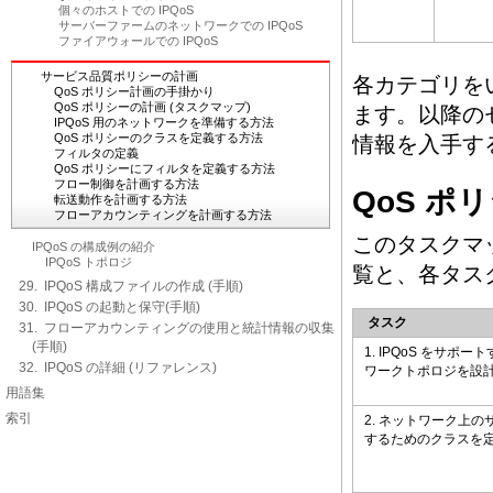
個々のホストでの IPQoS
サーバーファームのネットワークでの IPQoS
ファイアウォールでの IPQoS
サービス品質ポリシーの計画
各カテゴリを
QoS ポリシー計画の手掛かり
QoS ポリシーの計画 (タスクマップ)
ます。以降の
IPQoS 用のネットワークを準備する方法
QoS ポリシーのクラスを定義する方法
情報を入手す
フィルタの定義
QoS ポリシーにフィルタを定義する方法
フロー制御を計画する方法
QoS ポ
転送動作を計画する方法
フローアカウンティングを計画する方法
このタスクマ
IPQoS の構成例の紹介
IPQoS トポロジ
覧と、各タス
29. IPQoS 構成ファイルの作成 (手順)
30. IPQoS の起動と保守(手順)
タスク
31. フローアカウンティングの使用と統計情報の収集
(手順)
1. IPQoS をサポ
32. IPQoS の詳細 (リファレンス)
ワークトポロジを設
用語集
索引
2. ネットワーク上
するためのクラスを