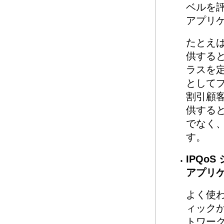
ベルを
アプリ
たとえば
供すると
ラスを定
としてプ
割引顧客
供すると
でなく、
す。
IPQo
アプリ
よく使
ィックが
トワー