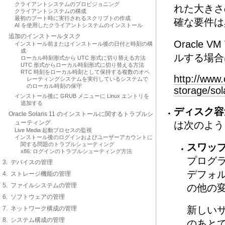
クライアントシステムのプロビジョニング
れた大きさ
クライアントシステムの構成
最初のブート時に実行されるスクリプトの作成
確な要件は
AI を使用したクライアントシステムのインストール
追加のインストールタスク
Oracle V
インストール前またはインストール後の日付と時刻の構
成
ルする場合
ローカル時刻形式から UTC 形式に切り替える方法
UTC 形式からローカル時刻形式に切り替える方法
RTC 時刻をローカル時刻として保持する複数のオペ
http://www.
レーティングシステムを実行しているシステムで
のローカル時刻の保守
storage/so
インストール後に GRUB メニューに Linux エントリを
追加する
ディスク容
Oracle Solaris 11 のインストールに関するトラブルシ
ューティング
は次のよう
Live Media 起動プロセスの監視
インストール後のログインおよびユーザーアカウントに
関する問題のトラブルシューティング
スワッ
x86: ログインのトラブルシューティング方法
プログ
3. デバイスの管理
デフォ
4. ストレージ機能の管理
5. ファイルシステムの管理
の他の
6. ソフトウェアの管理
新しい
7. ネットワーク構成の管理
8. システム構成の管理
のあと