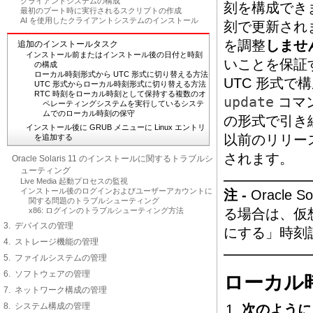
クライアントシステムの構成
刻を構成できま
最初のブート時に実行されるスクリプトの作成
AI を使用したクライアントシステムのインストール
刻で更新されま
を調整
しませ
追加のインストールタスク
インストール前またはインストール後の日付と時刻
いことを保証
の構成
ローカル時刻形式から UTC 形式に切り替える方法
UTC 形式で
UTC 形式からローカル時刻形式に切り替える方法
RTC 時刻をローカル時刻として保持する複数のオ
update
コマン
ペレーティングシステムを実行しているシステ
ムでのローカル時刻の保守
の形式で引き続き
インストール後に GRUB メニューに Linux エントリ
以前のリリー
を追加する
されます。
Oracle Solaris 11 のインストールに関するトラブルシ
ューティング
Live Media 起動プロセスの監視
インストール後のログインおよびユーザーアカウントに
注 -
Oracle 
関する問題のトラブルシューティング
x86: ログインのトラブルシューティング方法
る場合は、仮
3. デバイスの管理
にする」時刻
4. ストレージ機能の管理
5. ファイルシステムの管理
6. ソフトウェアの管理
ローカル
7. ネットワーク構成の管理
8. システム構成の管理
次のように