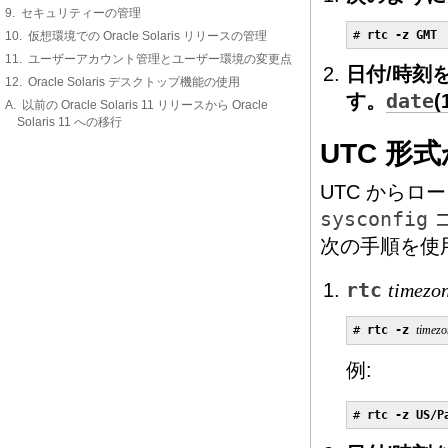
9. セキュリティーの管理
# 
rtc -z GMT
10. 仮想環境での Oracle Solaris リリースの管理
11. ユーザーアカウント管理とユーザー環境の変更点
日付/時刻
12. Oracle Solaris デスクトップ機能の使用
す。
date
(
A. 以前の Oracle Solaris 11 リリースから Oracle
Solaris 11 への移行
UTC 
UTC から
sysconfig
次の手順を使
rtc
timezo
# 
rtc -z 
timezo
例:
# 
rtc -z US/P