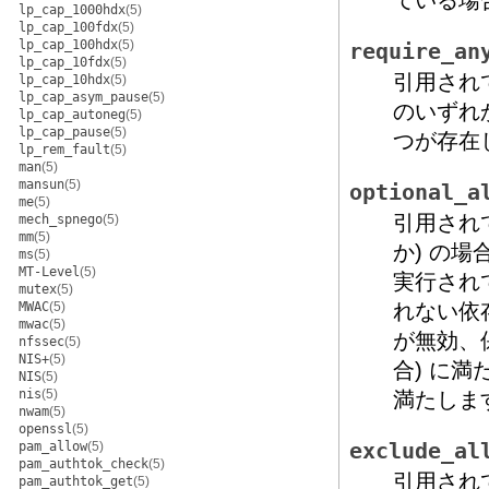
ている場
lp_cap_1000hdx
(5)
lp_cap_100fdx
(5)
lp_cap_100hdx
(5)
require_an
lp_cap_10fdx
(5)
引用され
lp_cap_10hdx
(5)
lp_cap_asym_pause
(5)
のいずれ
lp_cap_autoneg
(5)
lp_cap_pause
(5)
つが存在
lp_rem_fault
(5)
man
(5)
mansun
(5)
optional_a
me
(5)
引用され
mech_spnego
(5)
mm
(5)
か) の
ms
(5)
MT-Level
(5)
実行され
mutex
(5)
MWAC
(5)
れない依
mwac
(5)
が無効、
nfssec
(5)
NIS+
(5)
合) に
NIS
(5)
nis
(5)
満たしま
nwam
(5)
openssl
(5)
pam_allow
(5)
exclude_al
pam_authtok_check
(5)
引用され
pam_authtok_get
(5)