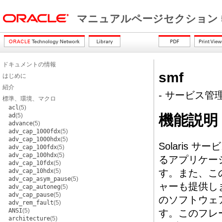
マニュアルページセクション 
ドキュメントの情報
smf
はじめに
紹介
- サービス管
標準、環境、マクロ
acl
(5)
ad
(5)
機能説明
advance
(5)
adv_cap_1000fdx
(5)
adv_cap_1000hdx
(5)
Solaris 
adv_cap_100fdx
(5)
adv_cap_100hdx
(5)
るアプリケー
adv_cap_10fdx
(5)
adv_cap_10hdx
(5)
す。また、こ
adv_cap_asym_pause
(5)
ャーも提供し
adv_cap_autoneg
(5)
adv_cap_pause
(5)
のソフトウェ
adv_rem_fault
(5)
ANSI
(5)
す。このフレ
architecture
(5)