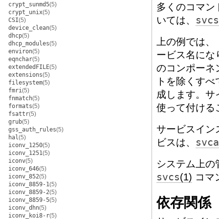
crypt_sunmd5
(5)
多くのコマン
crypt_unix
(5)
いては、
svcs
CSI
(5)
device_clean
(5)
dhcp
(5)
上の例では、「d
dhcp_modules
(5)
environ
(5)
ービス名にな
eqnchar
(5)
のコンポーネ
extendedFILE
(5)
extensions
(5)
トを除くすべ
filesystem
(5)
fmri
(5)
成します。サ
fnmatch
(5)
使って付ける
formats
(5)
fsattr
(5)
grub
(5)
サービスイン
gss_auth_rules
(5)
hal
(5)
ビスは、
svca
iconv_1250
(5)
iconv_1251
(5)
iconv
(5)
システム上の
iconv_646
(5)
svcs
(1)
コマ
iconv_852
(5)
iconv_8859-1
(5)
iconv_8859-2
(5)
依存関係
iconv_8859-5
(5)
iconv_dhn
(5)
iconv_koi8-r
(5)