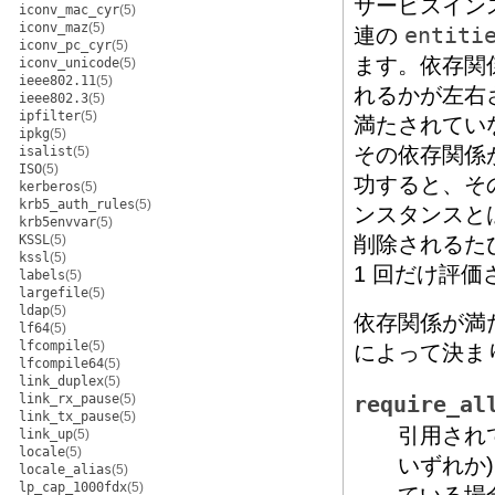
サービスイン
iconv_mac_cyr
(5)
iconv_maz
(5)
連の
entiti
iconv_pc_cyr
(5)
ます。依存関
iconv_unicode
(5)
ieee802.11
(5)
れるかが左右
ieee802.3
(5)
ipfilter
(5)
満たされてい
ipkg
(5)
その依存関係
isalist
(5)
ISO
(5)
功すると、そ
kerberos
(5)
krb5_auth_rules
(5)
ンスタンスと
krb5envvar
(5)
KSSL
(5)
削除されるた
kssl
(5)
1 回だけ評価
labels
(5)
largefile
(5)
ldap
(5)
依存関係が満
lf64
(5)
lfcompile
(5)
によって決ま
lfcompile64
(5)
link_duplex
(5)
link_rx_pause
(5)
require_al
link_tx_pause
(5)
引用され
link_up
(5)
locale
(5)
いずれか
locale_alias
(5)
lp_cap_1000fdx
(5)