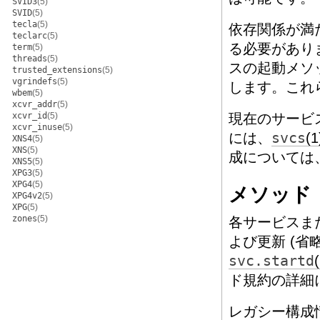
SVID3
(5)
SVID
(5)
tecla
(5)
依存関係が満
teclarc
(5)
る必要があり
term
(5)
threads
(5)
スの起動メソ
trusted_extensions
(5)
vgrindefs
(5)
します。これ
wbem
(5)
xcvr_addr
(5)
xcvr_id
(5)
現在のサービ
xcvr_inuse
(5)
には、
svcs
(1
XNS4
(5)
XNS
(5)
成については
XNS5
(5)
XPG3
(5)
XPG4
(5)
メソッド
XPG4v2
(5)
XPG
(5)
zones
(5)
各サービスま
よび更新 (
svc.startd
ド規約の詳細
レガシー構成