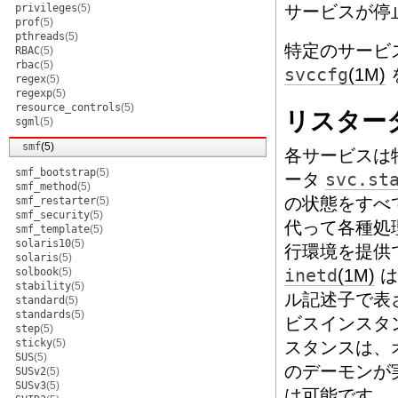
privileges
(5)
サービスが停
prof
(5)
pthreads
(5)
特定のサービ
RBAC
(5)
rbac
(5)
svccfg
(1M)
regex
(5)
regexp
(5)
resource_controls
(5)
リスター
sgml
(5)
smf
(5)
各サービスは
smf_bootstrap
(5)
ータ
svc.st
smf_method
(5)
の状態をすべ
smf_restarter
(5)
smf_security
(5)
代って各種処
smf_template
(5)
solaris10
(5)
行環境を提供
solaris
(5)
solbook
(5)
inetd
(1M)
は
stability
(5)
ル記述子で表
standard
(5)
standards
(5)
ビスインスタ
step
(5)
sticky
(5)
スタンスは、
SUS
(5)
のデーモンが
SUSv2
(5)
SUSv3
(5)
は可能です。