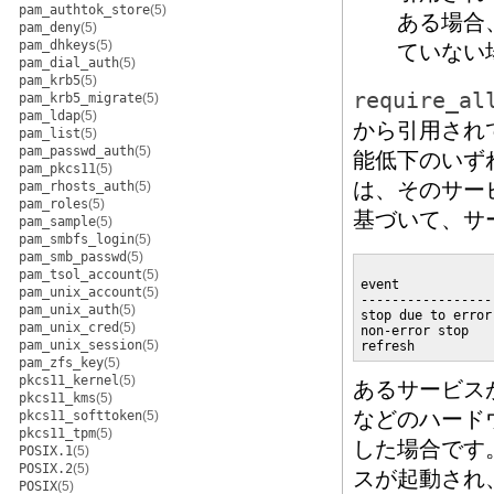
pam_authtok_store
(5)
ある場合
pam_deny
(5)
pam_dhkeys
(5)
ていない
pam_dial_auth
(5)
pam_krb5
(5)
require_al
pam_krb5_migrate
(5)
pam_ldap
(5)
から引用され
pam_list
(5)
pam_passwd_auth
(5)
能低下のいず
pam_pkcs11
(5)
は、そのサー
pam_rhosts_auth
(5)
pam_roles
(5)
基づいて、サ
pam_sample
(5)
pam_smbfs_login
(5)
pam_smb_passwd
(5)
                 
pam_tsol_account
(5)
event            
pam_unix_account
(5)
-----------------
pam_unix_auth
(5)
stop due to error
pam_unix_cred
(5)
non-error stop   
pam_unix_session
(5)
refresh          
pam_zfs_key
(5)
pkcs11_kernel
(5)
あるサービス
pkcs11_kms
(5)
などのハード
pkcs11_softtoken
(5)
pkcs11_tpm
(5)
した場合です
POSIX.1
(5)
POSIX.2
(5)
スが起動され
POSIX
(5)