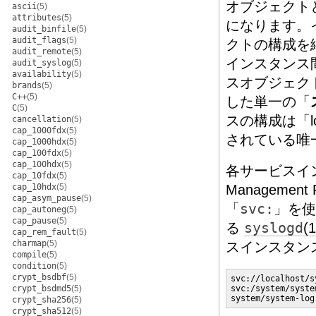
オブジェクト
ascii
(5)
attributes
(5)
になります。
audit_binfile
(5)
audit_flags
(5)
クトの構成を
audit_remote
(5)
インスタンス
audit_syslog
(5)
availability
(5)
スオブジェク
brands
(5)
C++
(5)
した単一の「
C
(5)
スの構成は「l
cancellation
(5)
cap_1000fdx
(5)
されている唯
cap_1000hdx
(5)
cap_100fdx
(5)
cap_100hdx
(5)
各サービスイン
cap_10fdx
(5)
cap_10hdx
(5)
Management
cap_asym_pause
(5)
「
svc:
」を使
cap_autoneg
(5)
cap_pause
(5)
る
syslogd
(
cap_rem_fault
(5)
charmap
(5)
スインスタン
compile
(5)
condition
(5)
crypt_bsdbf
(5)
svc://localhost/s
crypt_bsdmd5
(5)
svc:/system/syste
system/system-log
crypt_sha256
(5)
crypt_sha512
(5)