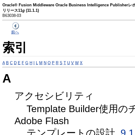
Oracle® Fusion Middleware Oracle Business Intelligence P
リリース11
g
(11.1.1)
B63038-03
前へ
索引
A
B
C
D
E
F
G
H
I
L
M
N
O
P
R
S
T
U
V
W
X
A
アクセシビリティ
Template Builder使
Adobe Flash
テンプレートの設計,
9.1