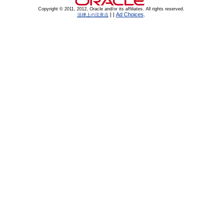
Copyright © 2011, 2012, Oracle and/or its affiliates. All rights reserved.
|
|
Ad Choices
.
法律上の注意点