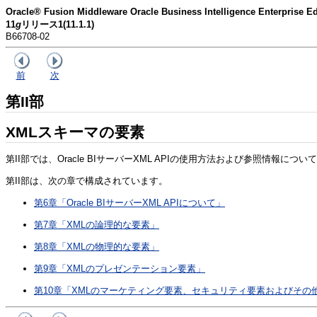
Oracle® Fusion Middleware Oracle Business Intelligence Enter
11
g
リリース1(11.1.1)
B66708-02
前
次
第II部
XMLスキーマの要素
第II部では、Oracle BIサーバーXML APIの使用方法および参照情報につ
第II部は、次の章で構成されています。
第6章「Oracle BIサーバーXML APIについて」
第7章「XMLの論理的な要素」
第8章「XMLの物理的な要素」
第9章「XMLのプレゼンテーション要素」
第10章「XMLのマーケティング要素、セキュリティ要素およびその