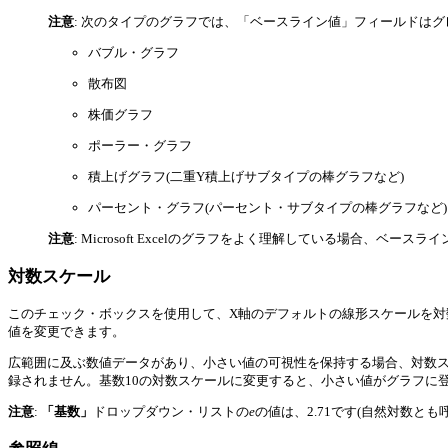
注意
: 次のタイプのグラフでは、「ベースライン値」フィールドは
バブル・グラフ
散布図
株価グラフ
ポーラー・グラフ
積上げグラフ(二重Y積上げサブタイプの棒グラフなど)
パーセント・グラフ(パーセント・サブタイプの棒グラフなど)
注意
: Microsoft Excelのグラフをよく理解している場合、ベース
対数スケール
このチェック・ボックスを使用して、X軸のデフォルトの線形スケールを
値を変更できます。
広範囲に及ぶ数値データがあり、小さい値の可視性を保持する場合、対数スケ
録されません。基数10の対数スケールに変更すると、小さい値がグラフに
注意
:
「基数」
ドロップダウン・リストの
e
の値は、2.71です(自然対数とも