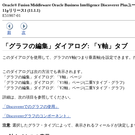
Oracle® Fusion Middleware Oracle Business Intelligence Discoverer
11
g
リリース1 (11.1.1)
E51907-01
前
次
「グラフの編集」ダイアログ: 「Y軸」タブ
このダイアログを使用して、グラフのY軸(つまり垂直軸)を設定できます。
このダイアログは次の方法でも表示されます。
「グラフの編集」ダイアログ: 「Y軸」ページ
「グラフの編集」ダイアログ: 「Y1軸」ページ(二重Yタイプ・グラフ)
「グラフの編集」ダイアログ: 「Y2軸」ページ(二重Yタイプ・グラフ)
詳細は、次の項目を参照してください。
「Discovererでのグラフの使用」
「Discovererグラフのコンポーネント」
注意
: 選択したグラフ・タイプによって、表示されるフィールドが決定し