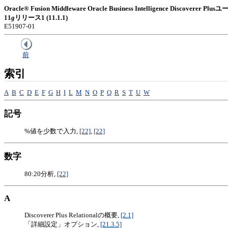
Oracle® Fusion Middleware Oracle Business Intelligence Discoverer
11
g
リリース1 (11.1.1)
E51907-01
前
索引
A
B
C
D
E
F
G
H
I
L
M
N
O
P
Q
R
S
T
U
W
記号
%値を少数で入力,
[22]
,
[22]
数字
80:20分析,
[22]
A
Discoverer Plus Relationalの概要,
[2.1]
「詳細設定」オプション,
[21.3.5]