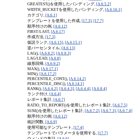
GREATEST()を使用したバンディング,
[A.6.5.2]
WIDTH_BUCKETを使用したバンディング,
[A.6.16.1]
カテゴリ,
[A.6.1]
テンプレートを使用した作成,
[17.3]
,
[17.7]
順序付けの例,
[A.6.12]
FIRST/LAST,
[A.6.17]
作成方法,
[17.3]
仮説ランク,
[A.6.15]
,
[A.6.15.1]
逆パーセンタイル,
[A.6.13]
LAG(),
[A.6.8.2]
,
[A.6.8.3]
LAG/LEAD,
[A.6.8]
線形回帰,
[A.6.9.2]
MAX(),
[A.6.17.1]
MIN(),
[A.6.17.2]
PERCENTILE_CONT(),
[A.6.14.2]
PERCENTILE_DISC(),
[A.6.14.1]
RANK(),
[A.6.4.2]
,
[A.6.4.3]
,
[A.6.4.4]
,
[A.6.8.4]
ランク付け,
[A.6.4]
レポート集計,
[A.6.7]
RATIO_TO_REPORT()を使用したレポート集計,
[A.6.7.5]
SUM()を使用したレポート集計,
[A.6.7.2]
,
[A.6.7.3]
,
[A.6.7.4]
順序付けの例,
[A.6.12]
統計関数,
[A.6.9]
使用可能なテンプレート,
[17.4]
テンプレートでパラメータを使用する,
[17.7]
ウィンドウ集計,
[A.6.6]