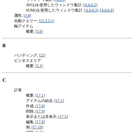
AVG()を使用したウィンドウ集計,
[A.6.6.2]
SUM()を使用したウィンドウ集計,
[A.6.6.3]
,
[A.6.6.4]
属性,
[3.9]
自動クエリー,
[21.3.5.1]
軸アイテム
概要,
[5.6]
B
バンディング,
[22]
ビジネスエリア
概要,
[2.3]
C
計算
概要,
[17.1]
アイテムの結合,
[17.1]
作成,
[17.6]
削除,
[17.9]
表示または非表示,
[17.5]
編集,
[17.8]
例,
[17.10]