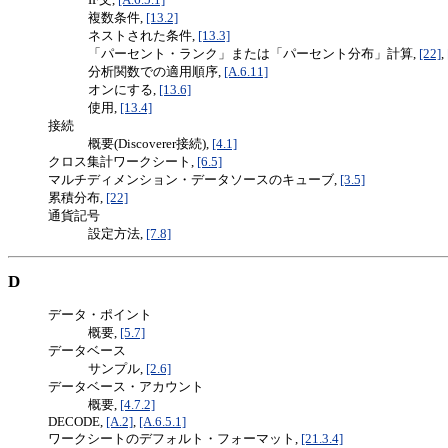
複数条件,
[13.2]
ネストされた条件,
[13.3]
「パーセント・ランク」または「パーセント分布」計算,
[22]
,
分析関数での適用順序,
[A.6.11]
オンにする,
[13.6]
使用,
[13.4]
接続
概要(Discoverer接続),
[4.1]
クロス集計ワークシート,
[6.5]
マルチディメンション・データソースのキューブ,
[3.5]
累積分布,
[22]
通貨記号
設定方法,
[7.8]
D
データ・ポイント
概要,
[5.7]
データベース
サンプル,
[2.6]
データベース・アカウント
概要,
[4.7.2]
DECODE,
[A.2]
,
[A.6.5.1]
ワークシートのデフォルト・フォーマット,
[21.3.4]