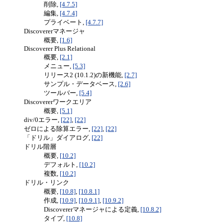
削除,
[4.7.5]
編集,
[4.7.4]
プライベート,
[4.7.7]
Discovererマネージャ
概要,
[1.6]
Discoverer Plus Relational
概要,
[2.1]
メニュー,
[5.3]
リリース2 (10.1.2)の新機能,
[2.7]
サンプル・データベース,
[2.6]
ツールバー,
[5.4]
Discovererワークエリア
概要,
[5.1]
div/0エラー,
[22]
,
[22]
ゼロによる除算エラー,
[22]
,
[22]
「ドリル」ダイアログ,
[22]
ドリル階層
概要,
[10.2]
デフォルト,
[10.2]
複数,
[10.2]
ドリル・リンク
概要,
[10.8]
,
[10.8.1]
作成,
[10.9]
,
[10.9.1]
,
[10.9.2]
Discovererマネージャによる定義,
[10.8.2]
タイプ,
[10.8]