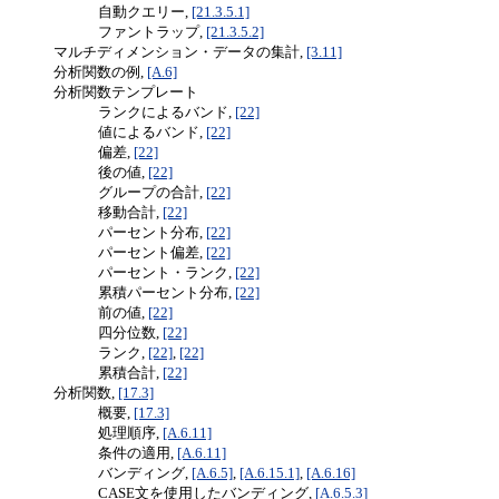
自動クエリー,
[21.3.5.1]
ファントラップ,
[21.3.5.2]
マルチディメンション・データの集計,
[3.11]
分析関数の例,
[A.6]
分析関数テンプレート
ランクによるバンド,
[22]
値によるバンド,
[22]
偏差,
[22]
後の値,
[22]
グループの合計,
[22]
移動合計,
[22]
パーセント分布,
[22]
パーセント偏差,
[22]
パーセント・ランク,
[22]
累積パーセント分布,
[22]
前の値,
[22]
四分位数,
[22]
ランク,
[22]
,
[22]
累積合計,
[22]
分析関数,
[17.3]
概要,
[17.3]
処理順序,
[A.6.11]
条件の適用,
[A.6.11]
バンディング,
[A.6.5]
,
[A.6.15.1]
,
[A.6.16]
CASE文を使用したバンディング,
[A.6.5.3]