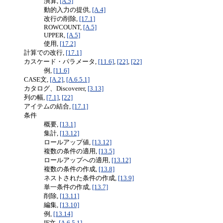
演算,
[A.5]
動的入力の提供,
[A.4]
改行の削除,
[17.1]
ROWCOUNT,
[A.5]
UPPER,
[A.5]
使用,
[17.2]
計算での改行,
[17.1]
カスケード・パラメータ,
[11.6]
,
[22]
,
[22]
例,
[11.6]
CASE文,
[A.2]
,
[A.6.5.1]
カタログ、Discoverer,
[3.13]
列の幅,
[7.1]
,
[22]
アイテムの結合,
[17.1]
条件
概要,
[13.1]
集計,
[13.12]
ロールアップ値,
[13.12]
複数の条件の適用,
[13.5]
ロールアップへの適用,
[13.12]
複数の条件の作成,
[13.8]
ネストされた条件の作成,
[13.9]
単一条件の作成,
[13.7]
削除,
[13.11]
編集,
[13.10]
例,
[13.14]
IF文,
[A.6.5.1]