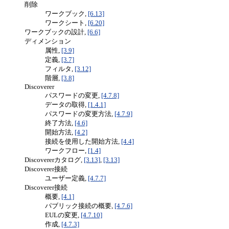
削除
ワークブック,
[6.13]
ワークシート,
[6.20]
ワークブックの設計,
[6.6]
ディメンション
属性,
[3.9]
定義,
[3.7]
フィルタ,
[3.12]
階層,
[3.8]
Discoverer
パスワードの変更,
[4.7.8]
データの取得,
[1.4.1]
パスワードの変更方法,
[4.7.9]
終了方法,
[4.6]
開始方法,
[4.2]
接続を使用した開始方法,
[4.4]
ワークフロー,
[1.4]
Discovererカタログ,
[3.13]
,
[3.13]
Discoverer接続
ユーザー定義,
[4.7.7]
Discoverer接続
概要,
[4.1]
パブリック接続の概要,
[4.7.6]
EULの変更,
[4.7.10]
作成,
[4.7.3]