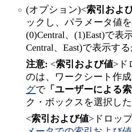
(オプション)<
索引およ
ックし、パラメータ値を
(0)Central、(1)E
Central、East)で表
注意:
<
索引および値
>ド
のは、ワークシート作成
グ
で
「ユーザーによる索
ク・ボックスを選択した
<
索引および値
>ドロッ
メータでの索引および値