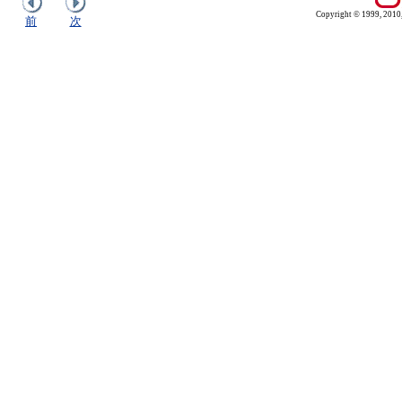
Copyright © 1999, 2010, O
前
次