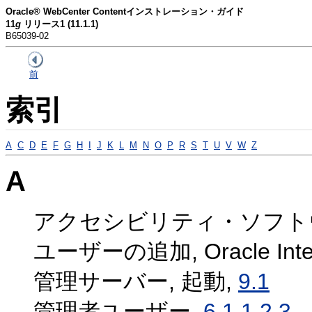
Oracle® WebCenter Contentインストレーション・ガイド
11
g
リリース1 (11.1.1)
B65039-02
前
索引
A
C
D
E
F
G
H
I
J
K
L
M
N
O
P
R
S
T
U
V
W
Z
A
アクセシビリティ・ソフトウェア, 
ユーザーの追加, Oracle Intern
管理サーバー, 起動,
9.1
管理者ユーザー,
6.1.1.2.3