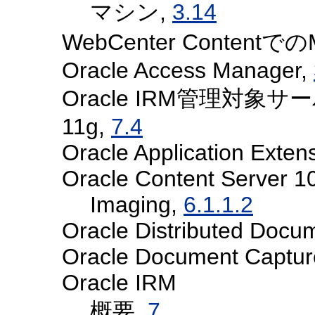
マシン,
3.14
WebCenter ContentでのMi
Oracle Access Manager,
Oracle IRM管理対象サーバ
11g,
7.4
Oracle Application Exte
Oracle Content Server 
Imaging,
6.1.1.2
Oracle Distributed Docu
Oracle Document Captu
Oracle IRM
概要,
7