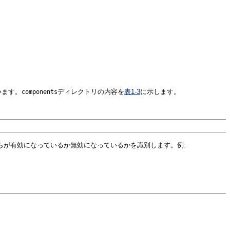
います。
ディレクトリの内容を
表1-3
に示します。
components
らが有効になっているか無効になっているかを識別します。例: