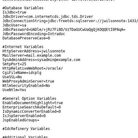
#Database Variables

IsJdbc=true

JdbcDriver=com.internetcds.jdbc.tds.Driver

JdbcConnectionString=jdbc:freetds:sqlserver://jwilsonnote:1433/
JdbcUser=sa

JdbcPassword=UADle/+jRz7Fi8D/VzTDaGUCwUaQgQjKOQQEtI0PAqA=

JdbcPasswordEncoding=Intradoc

DatabasePreserveCase=0

#Internet Variables

HttpServerAddress=jwilsonnote

MailServer=mail.example.com

SysAdminAddress=sysadmin@example.com

SmtpPort=25

HttpRelativeWebRoot=/oracle/

CgiFileName=idcplg

UseSSL=No

WebProxyAdminServer=true

NtlmSecurityEnabled=No

UseNtlm=Yes

#General Option Variables

EnableDocumentHighlight=true

EnterpriseSearchAsDefault=0

IsDynamicConverterEnabled=0

IsJspServerEnabled=0

JspEnabledGroups=

#IdcRefinery Variables

#Additional Variables
