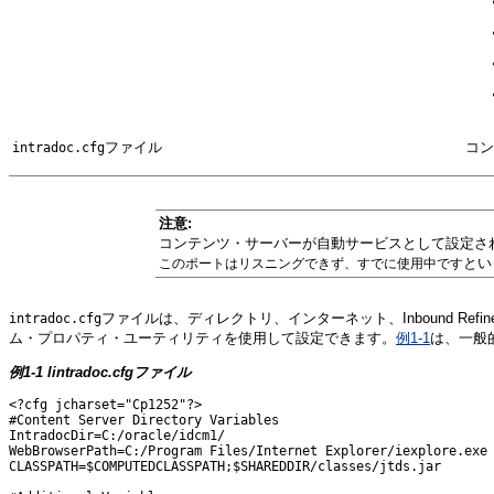
ファイル
コン
intradoc.cfg
注意:
コンテンツ・サーバーが自動サービスとして設定さ
とい
このポートはリスニングできず、すでに使用中です
ファイルは、ディレクトリ、インターネット、Inbound Ref
intradoc.cfg
ム・プロパティ・ユーティリティを使用して設定できます。
例1-1
は、一般
例1-1 lintradoc.cfgファイル
<?cfg jcharset="Cp1252"?>

#Content Server Directory Variables

IntradocDir=C:/oracle/idcm1/

WebBrowserPath=C:/Program Files/Internet Explorer/iexplore.exe

CLASSPATH=$COMPUTEDCLASSPATH;$SHAREDDIR/classes/jtds.jar
