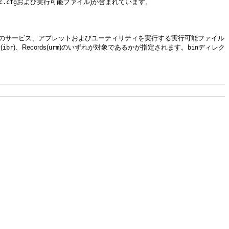
および実行可能ファイル)が含まれています。
c.cfg
のサービス、アプレットおよびユーティリティを実行する実行可能ファイル
(
)、Records(
)のいずれが対象であるかが指定されます。
ディレク
ibr
urm
bin