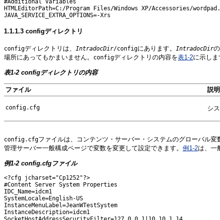
#Additional Variables

HTMLEditorPath=C:/Program Files/Windows XP/Accessories/wordpad.
1.1.1.3
configディレクトリ
ディレクトリは、
にあります。
の
config
IntradocDir
/config
IntradocDir
場所にあってもかまいません。
ディレクトリの内容を
表1-2
に示しま
config
表1-2 configディレクトリの内容
ファイル
説明
config.cfg
シス
ファイルは、コンテンツ・サーバー・システムのグローバル変数を
config.cfg
管理サーバー一般構成ページで変数を変更して設定できます。
例1-2
は、一
例1-2 config.cfgファイル
<?cfg jcharset="Cp1252"?>

#Content Server System Properties

IDC_Name=idcm1

SystemLocale=English-US

InstanceMenuLabel=JeanWTestSystem

InstanceDescription=idcm1

SocketHostAddressSecurityFilter=127.0.0.1|10.10.1.14
