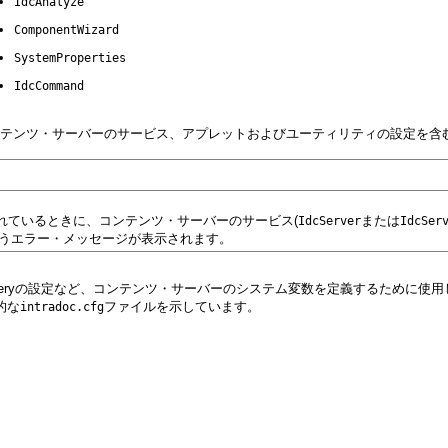
IdcAnalyze
ComponentWizard
SystemProperties
IdcCommand
テンツ・サーバーのサービス、アプレットおよびユーティリティの設定を含
れているときに、コンテンツ・サーバーのサービス(
または
IdcServer
IdcSer
うエラー・メッセージが表示されます。
ineryの設定など、コンテンツ・サーバーのシステム変数を定義するために使用しま
的な
ファイルを示しています。
intradoc.cfg