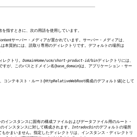
クトリ内の変数を指すときに、次の用語を使用しています。
 Contentサーバー・メディアが置かれています。サーバー・メディアは、
 Recordsを実行できます。これは本質的には、読取り専用のディレクトリです。デフォルトの場所は
。
ディレクトリ。
ディレクトリには、
DomainHome
/ucm/
short-product-id
/bin
ですが、このパスとドメイン名(
)は、アプリケーション・サー
base_domain
前は、コンテキスト・ルート(
構成のデフォルト値)として
HttpRelativeWebRoot
ツ・サーバーのインスタンスに固有の構成ファイルおよびデータファイル用のルート・
ーのインスタンスに対して構成されます。
のデフォルトの場所
IntradocDir
てもかまいません。指定したディレクトリは、インスタンス・ディレクトリ