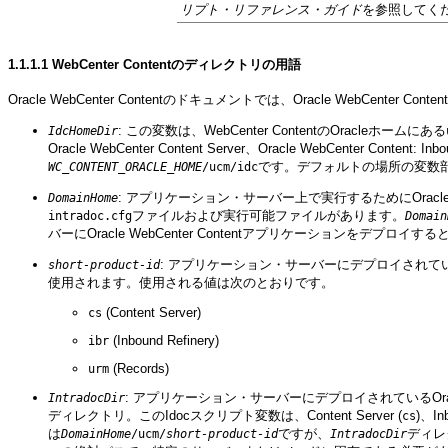
リプト・リファレンス・ガイド
を参照してく
1.1.1.1
WebCenter Contentのディレクトリの用語
Oracle WebCenter Contentのドキュメントでは、Oracle We
: この変数は、WebCenter ContentのOracleホームにある
IdcHomeDir
Oracle WebCenter Content Server、Oracle WebCenter
です。デフォルトの場所の変数
WC_CONTENT_ORACLE_HOME
/ucm/idc
: アプリケーション・サーバー上で実行するためにOracle
DomainHome
ファイルおよび実行可能ファイルがあります。
intradoc.cfg
Domain
バーにOracle WebCenter Contentアプリケーションをデプロイ
: アプリケーション・サーバーにデプロイされているO
short-product-id
使用されます。使用される値は次のとおりです。
(Content Server)
cs
(Inbound Refinery)
ibr
(Records)
urm
: アプリケーション・サーバーにデプロイされているOra
IntradocDir
ディレクトリ。このIdocスクリプト変数は、Content Server (
)、Inb
cs
は
ですが、
ディレ
DomainHome
/ucm/
short-product-id
IntradocDir