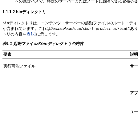
への絶対パスで、特定のサーバーまたはノードに固有である必要があ
1.1.1.2
binディレクトリ
ディレクトリは、コンテンツ・サーバーの起動ファイルのルート・ディ
bin
が含まれています。これは
にあり
DomainHome
/ucm/
short-product-id
/bin
トリの内容を
表1-1
に示します。
表1-1 起動ファイルのbinディレクトリの内容
要素
説明
実行可能ファイル
サー
アプ
ユー