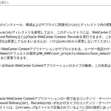
ださい。
bCenter Contentのインストール、構成およびデプロイに関連付けられたディレ
ディレクトリを参照しており、このディレクトリには、WebCenter
ucm/idc
 Content: Inbound RefineryまたはOracle WebCenter Content:
部分は変更してもかまいませんが、パスは
から変更しないでください
ucm/idc
 WebCenter Contentアプリケーションがデプロイされる、ユーザー指定の
のデフォルトの場所は
Home
MW_HOME
/user_projects/domains/base_domain
するときに変更できます。
racle WebCenter Contentアプリケーションのタイプの略称。この名
cle WebCenter Contentアプリケーションの一部であるコンテン
ound Refinery(
)、Records(
)いずれかのタイプのコンテンツ・サーバ
ibr
urm
クトリは、(
ファイルで定義されているように)別の場所にあっ
intradoc.cfg