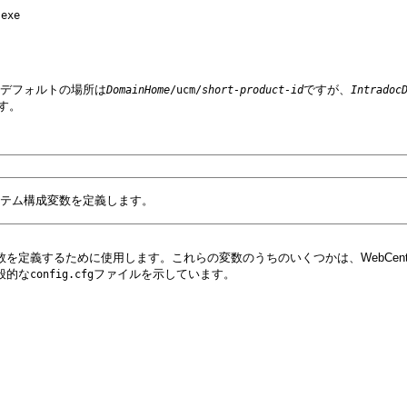
exe

デフォルトの場所は
ですが、
DomainHome
/ucm/
short-product-id
Intradoc
す。
テム構成変数を定義します。
定義するために使用します。これらの変数のうちのいくつかは、WebCenter
般的な
ファイルを示しています。
config.cfg