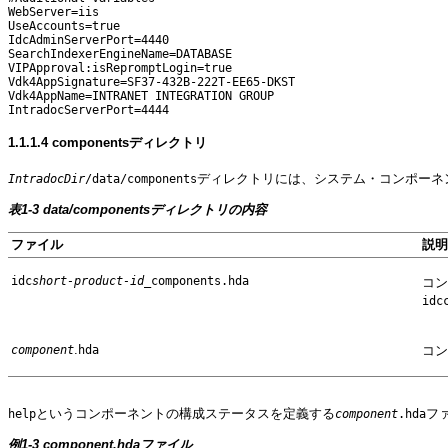
WebServer=iis

UseAccounts=true

IdcAdminServerPort=4440

SearchIndexerEngineName=DATABASE

VIPApproval:isRepromptLogin=true

Vdk4AppSignature=SF37-432B-222T-EE65-DKST

Vdk4AppName=INTRANET INTEGRATION GROUP

1.1.1.4
componentsディレクトリ
ディレクトリには、システム・コンポーネ
IntradocDir
/data/components
表1-3 data/componentsディレクトリの内容
ファイル
説明
idc
short-product-id
_components.hda
コン
idc
.
component
hda
コン
というコンポーネントの構成ステータスを定義する
フ
help
component
.hda
例1-3 component.hdaファイル