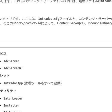
ります。これらのディレクトリ・ファイルの中には、起動ファイル(
intrado
レクトリです。ここには、
ファイルと、コンテンツ・サーバー
intradoc.cfg
、そこの
によって、Content Server(
)、Inbound Refinery
short-product-id
cs
ビス
IdcServer
IdcServerNT
レット
(管理ツールをすべて起動)
IntradocApp
ティリティ
BatchLoader
Installer