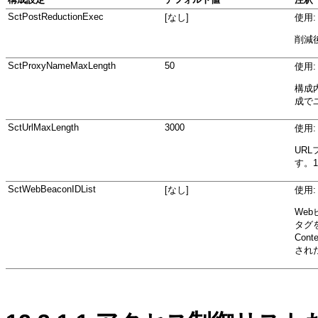
SctPostReductionExec
[なし]
使用: 
削減
SctProxyNameMaxLength
50
使用: 
構成内
成で
SctUrlMaxLength
3000
使用: 
UR
す。
SctWebBeaconIDList
[なし]
使用
We
タグを
Con
され