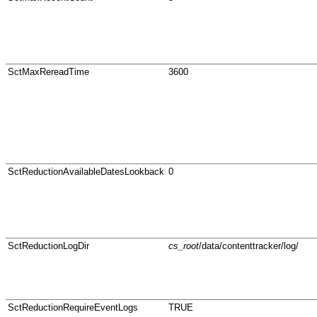
SctMaxRereadTime
3600
SctReductionAvailableDatesLookback
0
SctReductionLogDir
cs_root
/data/contenttracker/log/
SctReductionRequireEventLogs
TRUE