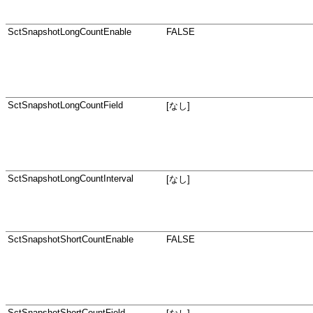
SctSnapshotLongCountEnable
FALSE
SctSnapshotLongCountField
[なし]
SctSnapshotLongCountInterval
[なし]
SctSnapshotShortCountEnable
FALSE
SctSnapshotShortCountField