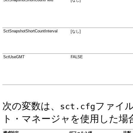
[なし]
SctSnapshotShortCountInterval
[なし]
SctUse
GMT
FALSE
次の変数は、
ファイ
sct.cfg
ト・マネージャを使用した場
構成設定
デフォルト値
注釈