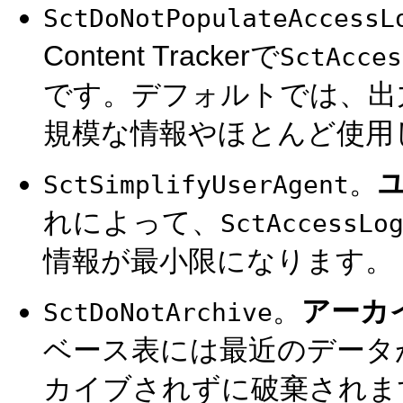
SctDoNotPopulateAccessL
Content Trackerで
SctAcces
です。デフォルトでは、出
規模な情報やほとんど使用
。
SctSimplifyUserAgent
れによって、
SctAccessLo
情報が最小限になります。
。
アーカ
SctDoNotArchive
ベース表には最近のデータ
カイブされずに破棄されます。こ