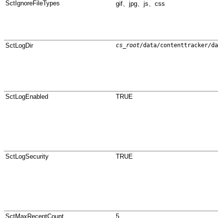
SctIgnoreFileTypes
gif、jpg、js、css
SctLogDir
cs_root
/data/contenttracker/da
SctLogEnabled
TRUE
SctLogSecurity
TRUE
SctMaxRecentCount
5