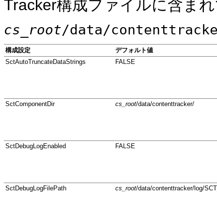
Tracker構成ファイルに含ま
cs_root
/data/contenttrack
構成設定
デフォルト値
SctAutoTruncateDataStrings
FALSE
SctComponentDir
cs_root
/data/contenttracker/
SctDebugLogEnabled
FALSE
SctDebugLogFilePath
cs_root
/data/contenttracker/log/