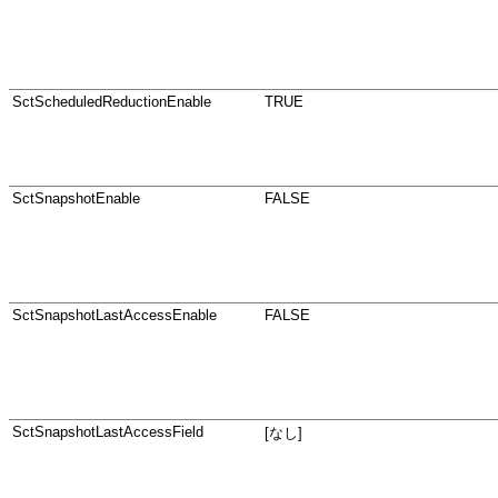
SctScheduledReductionEnable
TRUE
SctSnapshotEnable
FALSE
SctSnapshotLastAccessEnable
FALSE
SctSnapshotLastAccessField
[なし]