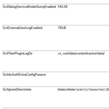
SctDebugServiceBinderDumpEnabled
FALSE
SctExternalUserLogEnabled
TRUE
Sct
FilterPluginLogDir
cs_root
/data/contenttracker/data/
SctIdcAuthExtraConfigParams
SctIgnoreDirectories
;
DomainHome
/ucm/cs/resources/
D