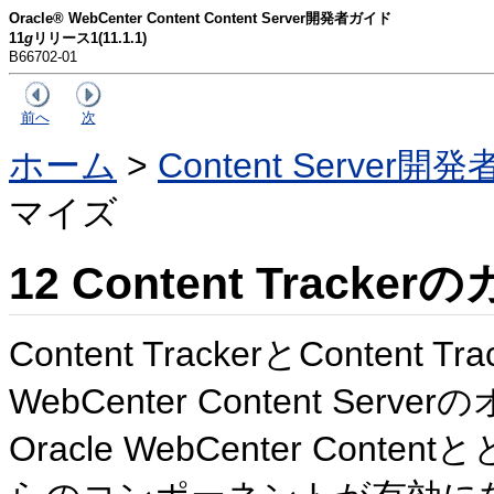
Oracle® WebCenter Content Content Server開発者ガイド
11
g
リリース1(11.1.1)
B66702-01
前へ
次
ホーム
>
Content Server
マイズ
12
Content Tracke
Content TrackerとConten
WebCenter Content S
Oracle WebCenter Co