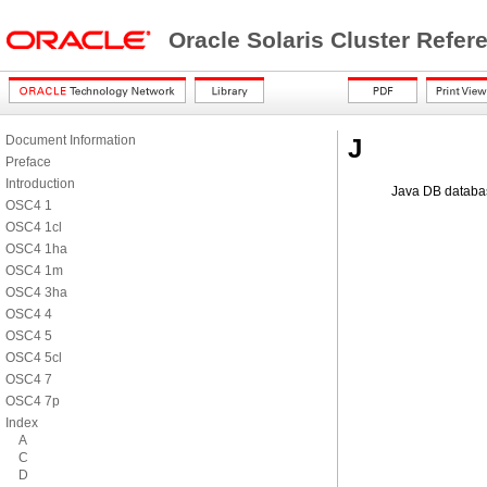
Oracle Solaris Cluster Refe
Document Information
J
Preface
Introduction
Java DB databas
OSC4 1
OSC4 1cl
OSC4 1ha
OSC4 1m
OSC4 3ha
OSC4 4
OSC4 5
OSC4 5cl
OSC4 7
OSC4 7p
Index
A
C
D