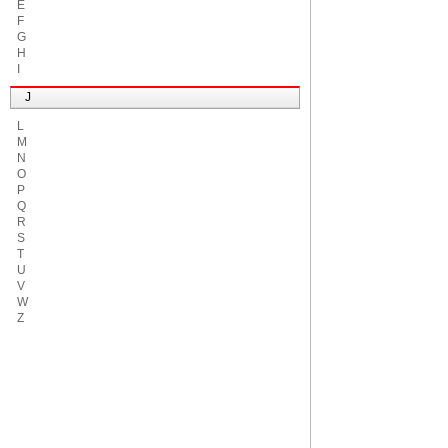
E
F
G
H
I
J
L
M
N
O
P
Q
R
S
T
U
V
W
Z