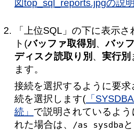
図top_sql_reports.jpgの説
「上位SQL」の下に表示さ
ト(
バッファ取得別
、
バッフ
ディスク読取り別
、
実行別
ます。
接続を選択するように要求
続を選択します(
「SYSD
続」
で説明されているよう
れた場合は、
と
/as sysdba