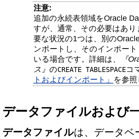
注意:
追加の永続表領域をOracle D
すが、通常、その必要はあり
要な状況の1つは、別のOra
ンポートし、そのインポート
いる場合です。詳細は、
『Or
ス』
の
コ
CREA
TE TABLESPACE
トおよびインポート」
を参照
データ
ファイルおよび
データファイル
は、データベ