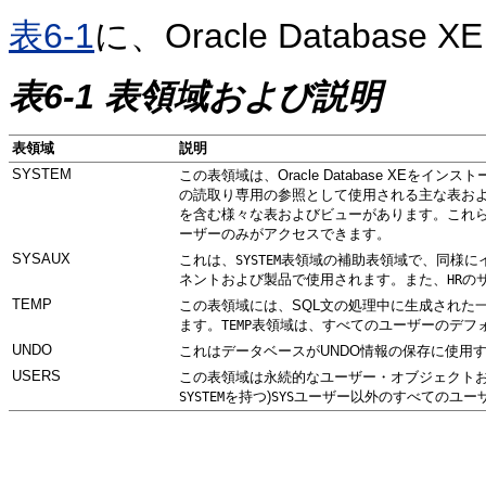
表6-1
に、Oracle Databa
表6-1 表領域および説明
表領域
説明
SYST
EM
この表領域は、Oracle Database XE
の読取り専用の参照として使用される主な表およ
を含む様々な表およびビューがあります。これ
ーザーのみがアクセスできます。
SYS
AUX
これは、
表領域の補助表領域で、同様に
SYSTEM
ネントおよび製品で使用されます。また、
の
HR
TEMP
この表領域には、SQL文の処理中に生成された
ます。
表領域は、すべてのユーザーのデフ
TEMP
UND
O
これはデータベースがUNDO情報の保存に使用
US
ERS
この表領域は永続的なユーザー・オブジェクトおよびデ
を持つ)
ユーザー以外のすべてのユー
SYSTEM
SYS