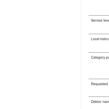
Service lev
Local instr
Category p
Requested 
Debtor na