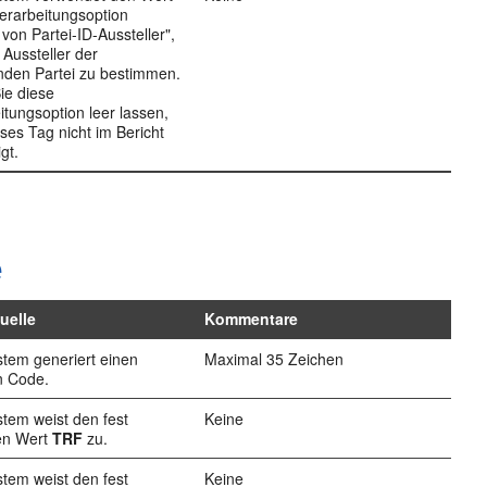
Verarbeitungsoption
rt von Partei-ID-Aussteller",
Aussteller der
renden Partei zu bestimmen.
ie diese
itungsoption leer lassen,
eses Tag nicht im Bericht
gt.
e
uelle
Kommentare
tem generiert einen
Maximal 35 Zeichen
n Code.
tem weist den fest
Keine
en Wert
TRF
zu.
tem weist den fest
Keine