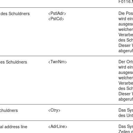
F0116
<PstlAdr>
Die Pos
l des Schuldners
<PstCd>
wird ei
ausges
welcher
Verarbe
des Sch
Dieser
abgeruf
<TwnNm>
Der Or
es Schuldners
wird ei
ausges
welcher
Verarbe
des Sch
Dieser 
abgeruf
<Ctry>
Das Sy
chuldners
des Un
<AdrLine>
Das Sy
al address line
Zeilen 