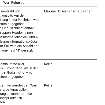
en Wert
False
zu.
esamtzahl von
Maximal 15 numerische Zeichen
tionsblöcken der
sung in der Nachricht wird
stem angegeben.
l: Eine Nachricht enthält
Gruppen-Header, einen
sinformationsblock und 4
sungsinformationsblöcke.
em Fall wird die Anzahl der
tionen auf "4" gesetzt.
samtsumme aller
Keine
en Eurobeträge, die in der
ht enthalten sind, wird
stem angegeben.
stem verwendet den Wert
Keine
Verarbeitungsoption
ungspriorität", um die
ngspriorität zu
men.