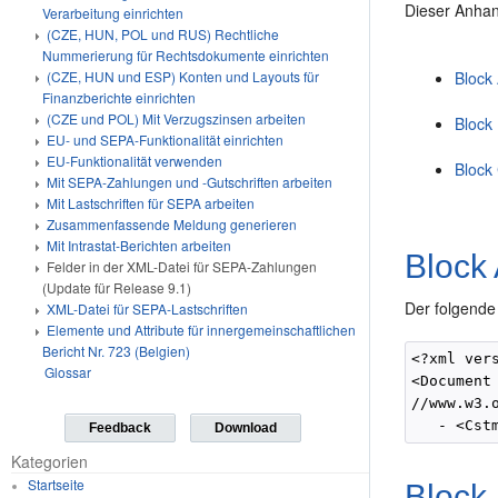
Dieser Anhan
Verarbeitung einrichten
(CZE, HUN, POL und RUS) Rechtliche
Nummerierung für Rechtsdokumente einrichten
(CZE, HUN und ESP) Konten und Layouts für
Block
Finanzberichte einrichten
(CZE und POL) Mit Verzugszinsen arbeiten
Block
EU- und SEPA-Funktionalität einrichten
EU-Funktionalität verwenden
Block
Mit SEPA-Zahlungen und -Gutschriften arbeiten
Mit Lastschriften für SEPA arbeiten
Zusammenfassende Meldung generieren
Mit Intrastat-Berichten arbeiten
Block
Felder in der XML-Datei für SEPA-Zahlungen
(Update für Release 9.1)
Der folgende
XML-Datei für SEPA-Lastschriften
Elemente und Attribute für innergemeinschaftlichen
Bericht Nr. 723 (Belgien)
<?xml ver
Glossar
<Document
//www.w3.
Feedback
Download
Kategorien
Startseite
Block