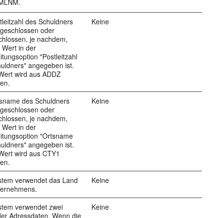
.MLNM.
tleitzahl des Schuldners
Keine
ngeschlossen oder
chlossen, je nachdem,
 Wert in der
itungsoption "Postleitzahl
uldners" angegeben ist.
 Wert wird aus ADDZ
en.
tsname des Schuldners
Keine
ngeschlossen oder
chlossen, je nachdem,
 Wert in der
itungsoption "Ortsname
uldners" angegeben ist.
Wert wird aus CTY1
en.
stem verwendet das Land
Keine
ternehmens.
stem verwendet zwei
Keine
der Adressdaten. Wenn die