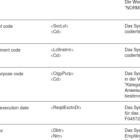
Die Wer
"NORM
<SvcLvl>
Das Sys
el code
<Cd>
codiert
<LclInstrm>
Das Sys
ument code
<Cd>
codiert
<CtgyPurp>
Das Sy
urpose code
<Cd>
in der 
"Katego
Anweisu
bestim
<ReqdExctnDt>
Das Sy
execution date
für da
F04572
<Dbtr>
Das Sy
me
<Nm>
Empfän