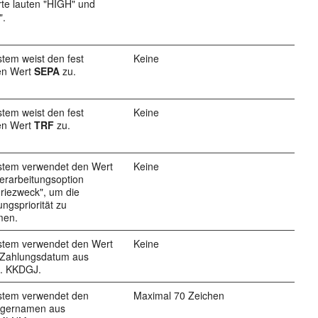
te lauten "HIGH" und
".
tem weist den fest
Keine
en Wert
SEPA
zu.
tem weist den fest
Keine
en Wert
TRF
zu.
stem verwendet den Wert
Keine
Verarbeitungsoption
riezweck", um die
ngspriorität zu
men.
stem verwendet den Wert
Keine
s Zahlungsdatum aus
. KKDGJ.
stem verwendet den
Maximal 70 Zeichen
gernamen aus