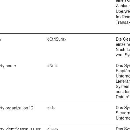
einen 
Zahlung
Überwei
In dies
Transak
<CtrlSum>
Die Ge
m
einzeln
Nachric
vom Sy
<Nm>
Das Sy
party name
Empfän
Untern
Liefera
System 
aus der
Datum"
<Id>
Das Sy
arty organization ID
Steuer
Untern
<Issr>
Das Sy
rty identification issuer