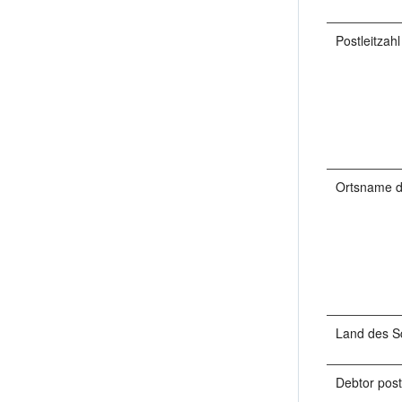
Postleitzah
Ortsname d
Land des S
Debtor post