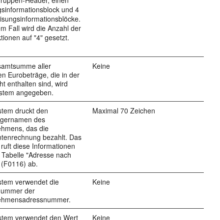
Gruppen-Header, einen
sinformationsblock und 4
sungsinformationsblöcke.
em Fall wird die Anzahl der
tionen auf "4" gesetzt.
samtsumme aller
Keine
en Eurobeträge, die in der
ht enthalten sind, wird
stem angegeben.
stem druckt den
Maximal 70 Zeichen
gernamen des
ehmens, das die
ntenrechnung bezahlt. Das
ruft diese Informationen
 Tabelle "Adresse nach
 (F0116) ab.
stem verwendet die
Keine
nummer der
ehmensadressnummer.
stem verwendet den Wert
Keine