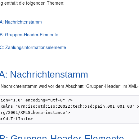
g enthält die folgenden Themen:
 A: Nachrichtenstamm
 B: Gruppen-Header-Elemente
 C: Zahlungsinformationselemente
 A: Nachrichtenstamm
 Nachrichtenstamm wird vor dem Abschnitt "Gruppen-Header" im XML
sion="1.0" encoding="utf-8" ?>

 xmlns="urn:iso:std:iso:20022:tech:xsd:pain.001.001.03" x
org/2001/XMLSchema-instance">

 B: Gruppen-Header-Elemente