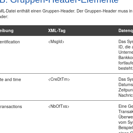
L-Datei enthält einen Gruppen-Header. Der Gruppen-Header muss in d
der:
eibung
XML-Tag
Datenq
<MsgId>
Das Sys
ntification
ID, die
Untern
Bankko
fortlau
besteht
<CreDtTm>
Das Sys
te and time
Datums
Zeitpun
Nachric
<NbOfTxs>
Eine G
transactions
Transak
Überwei
vom Sy
Beispie