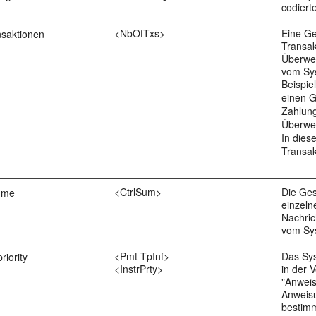
codiert
<NbOfTxs>
Eine G
nsaktionen
Transak
Überwei
vom Sy
Beispie
einen 
Zahlung
Überwei
In dies
Transak
<CtrlSum>
Die Ge
mme
einzeln
Nachric
vom Sy
<Pmt TpInf>
Das Sy
riority
<InstrPrty>
in der 
"Anweis
Anweisu
bestim