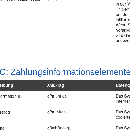
in der 
"Initiie
um den 
initiie
Wenn S
Verarbe
wird di
angezei
 C: Zahlungsinformationselement
eibung
XML-Tag
Datenq
<PmtInfId>
Das Sys
formation ID
interne
<PmtMtd>
Das Sys
ethod
codiert
<BtchBookg>
Das Sys
ing