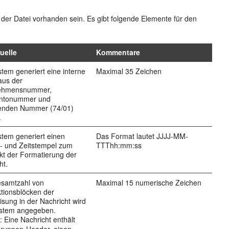
er Datei vorhanden sein. Es gibt folgende Elemente für den
uelle
Kommentare
tem generiert eine interne
Maximal 35 Zeichen
 aus der
ehmensnummer,
ntonummer und
fenden Nummer (74/01)
.
tem generiert einen
Das Format lautet JJJJ-MM-
- und Zeitstempel zum
TTThh:mm:ss
kt der Formatierung der
ht.
esamtzahl von
Maximal 15 numerische Zeichen
tionsblöcken der
sung in der Nachricht wird
stem angegeben.
l: Eine Nachricht enthält