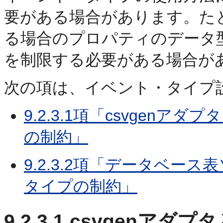
要がある場合があります。た
る場合のプロパティのデータ
を制限する必要がある場合が
次の項は、イベント・タイプ
9.2.3.1項「csvgen
の制約」
9.2.3.2項「データベ
タイプの制約」
9.2.3.1
csvgenアダ