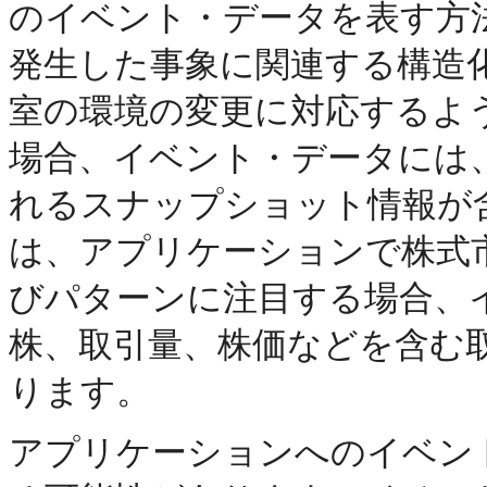
のイベント・データを表す方
発生した事象に関連する構造
室の環境の変更に対応するよ
場合、イベント・データには
れるスナップショット情報が
は、アプリケーションで株式
びパターンに注目する場合、
株、取引量、株価などを含む
ります。
アプリケーションへのイベン