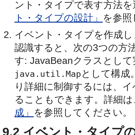
ント・タイプで表す方法を
ト・タイプの設計」
を参照
イベント・タイプを作成し
認識すると、次の3つの方
す: JavaBeanクラス
として構成
java.util.Map
り詳細に制御するには、イ
ることもできます。詳細は
成」
を参照してください。
9.2
イベント・タイプ