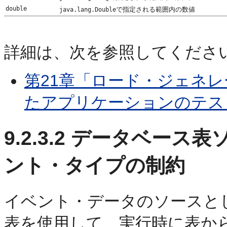
double
で指定される範囲内の数値
java.lang.Double
詳細は、次を参照してください
第21章「ロード・ジェネレ
たアプリケーションのテス
9.2.3.2
データベース表
ント・タイプの制約
イベント・データのソースと
表を使用して、実行時に表か