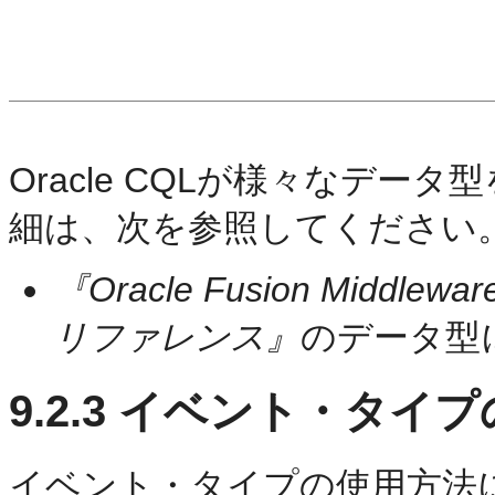
Oracle CQLが様々なデ
細は、次を参照してください
『Oracle Fusion Middlewar
リファレンス』
のデータ型
9.2.3
イベント・タイプ
イベント・タイプの使用方法