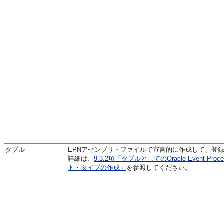
タプル
EPNアセンブリ・ファイルで宣言的に作成して、登
詳細は、
9.3.2項「タプルとしてのOracle Event Proc
ト・タイプの作成」
を参照してください。