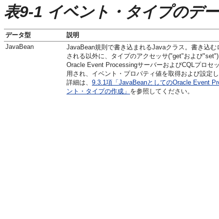
表9-1 イベント・タイプのデ
データ型
説明
JavaBean
JavaBean規則で書き込まれるJavaクラス。書き込
される以外に、タイプのアクセッサ("get"および"set
Oracle Event ProcessingサーバーおよびCQLプ
用され、イベント・プロパティ値を取得および設定し
詳細は、
9.3.1項「JavaBeanとしてのOracle Event Pr
ント・タイプの作成」
を参照してください。