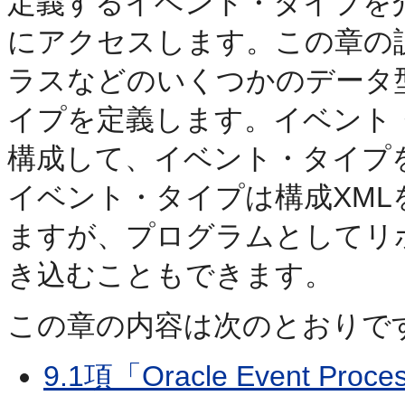
定義するイベント・タイプを
にアクセスします。この章の説明
ラスなどのいくつかのデータ
イプを定義します。イベント
構成して、イベント・タイプ
イベント・タイプは構成XM
ますが、プログラムとしてリ
き込むこともできます。
この章の内容は次のとおりで
9.1項「Oracle Event 