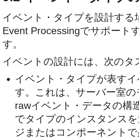
イベント・タイプを設計する場合
Event Processingで
す。
イベントの設計には、次のタ
イベント・タイプが表すイ
す。これは、サーバー室の
rawイベント・データの
でタイプのインスタンスを
ジまたはコンポーネントで