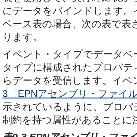
にデータをバインドします。
ベース表の場合、次の表で表
ります。
イベント・タイプでデータベ
タイプに構成されたプロパテ
らデータを受信します。イベ
3「EPNアセンブリ・ファイルe
示されているように、プロパ
制約を持つ属性があることに