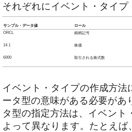
それぞれにイベント・タイプ
サンプル・データ値
ロール
ORCL
銘柄記号
14.1
株価
6000
取引される株式数
イベント・タイプの作成方法
ータ型の意味がある必要があ
タ型の指定方法は、イベント
よって異なります。たとえば、イ