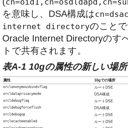
(
cn=oid1,cn=osdldapd,cn=su
を意味し、DSA構成は
cn=dsa
のことで
internet directory
Oracle Internet Dire
トで共有されます。
表A-1 10gの属性の新しい場所
属性
10gでの場所
orclanonymousbindsflag
ルートDSE
orcldataprivacymode
DSA構成
orcldebugflag
ルートDSE
orcldebugforceflush
DSA構成
orcldebugop
ルートDSE
orclecacheenabled
ルートDSE