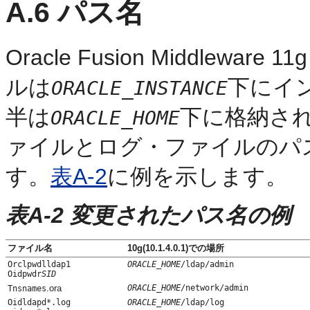
A.6
パス名
Oracle Fusion Middle
ルは
下にイ
ORACLE_INSTANCE
半は
下に格納さ
ORACLE_HOME
ァイルと
ログ・ファイルのパス名が
す。
表A-2
に例を示します。
表A-2 変更されたパス名の例
ファイル名
10g(10.1.4.0.1)での場所
Orclpwdlldap1
ORACLE_HOME
/ldap/admin
Oidpwdr
SID
.ora
ORACLE_HOME
/network/admin
Tnsnames
Oidldapd*.log
ORACLE_HOME
/ldap/log