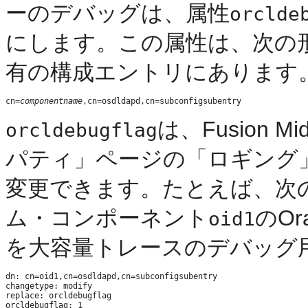
ーのデバッグは、属性
orclde
にします。この属性は、次の
有の構成エントリにあります
cn=
componentname
は、Fusion M
orcldebugflag
パティ」ページの「ロギング
変更できます。たとえば、次の
ム・コンポーネント
のOra
oid1
を大容量トレースのデバッグ
dn: cn=oid1,cn=osdldapd,cn=subconfigsubentry

changetype: modify

replace: orcldebugflag
