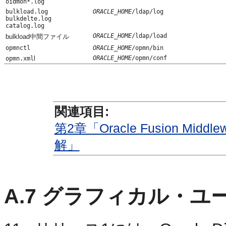
oidmon*.log
bulkload.log
ORACLE_HOME
/ldap/log
bulkdelte.log
catalog.log
ORACLE_HOME
/ldap/load
bulkload中間ファイル
opmnctl
ORACLE_HOME
/opmn/bin
l
ORACLE_HOME
/opmn/conf
opmn.xml
関連項目:
第2章「Oracle Fusion Middlew
解」
A.7
グラフィカル・ユ