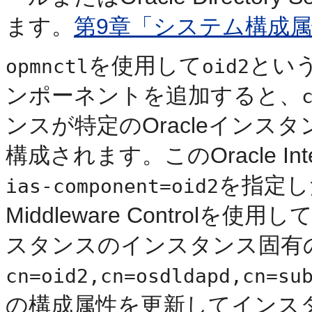
ます。
第9章「システム構成
を使用して
とい
opmnctl
oid2
ンポーネントを追加すると、
ンスが特定のOracleインス
構成されます。このOracle Inte
を指定し
ias-component=oid2
Middleware Contro
スタンスのインスタンス固有
cn=oid2,cn=osdldapd,cn=su
の構成属性を更新してインス