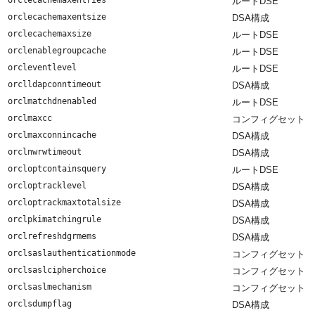
orclecachemaxentries
ルートDSE
orclecachemaxentsize
DSA構成
orclecachemaxsize
ルートDSE
orclenablegroupcache
ルートDSE
orcleventlevel
ルートDSE
orclldapconntimeout
DSA構成
orclmatchdnenabled
ルートDSE
orclmaxcc
コンフィグセット
orclmaxconnincache
DSA構成
orclnwrwtimeout
DSA構成
orcloptcontainsquery
ルートDSE
orcloptracklevel
DSA構成
orcloptrackmaxtotalsize
DSA構成
orclpkimatchingrule
DSA構成
orclrefreshdgrmems
DSA構成
orclsaslauthenticationmode
コンフィグセット
orclsaslcipherchoice
コンフィグセット
orclsaslmechanism
コンフィグセット
orclsdumpflag
DSA構成