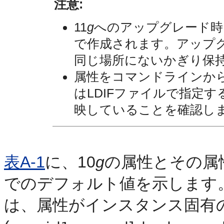
注意:
11
g
へのアップグレード時
で作成されます。アップグ
同じ場所にないかぎり
保
属性をコマンドラインか
はLDIFファイルで指定す
映していることを確認し
表A-1
に、10
g
の属性とその属
でのデフォルト値を示します
は、属性がインスタンス固有