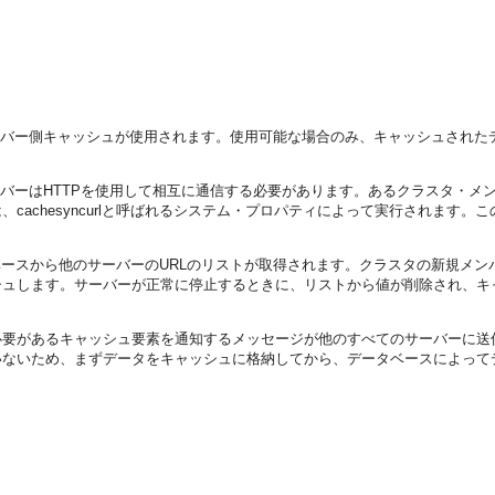
ョン・サーバー上のサーバー側キャッシュが使用されます。使用可能な場合のみ、キャッ
場合、クラスタ・メンバーはHTTPを使用して相互に通信する必要があります。あるク
achesyncurlと呼ばれるシステム・プロパティによって実行されます。
データベースから他のサーバーのURLのリストが取得されます。クラスタの新規
シュします。サーバーが正常に停止するときに、リストから値が削除され、キ
必要があるキャッシュ要素を通知するメッセージが他のすべてのサーバーに送
いないため、まずデータをキャッシュに格納してから、データベースによって