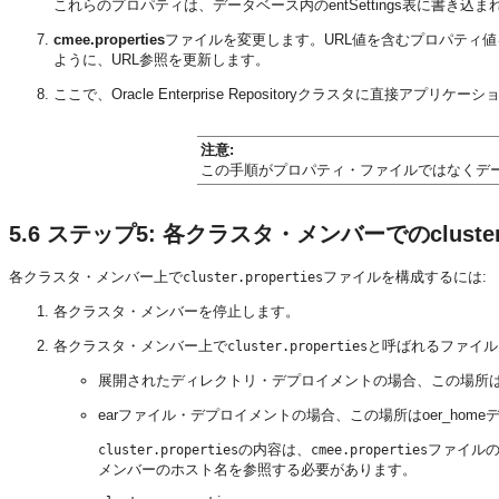
これらのプロパティは、データベース内のentSettings表に書き込ま
cmee.properties
ファイルを変更します。URL値を含むプロパティ
ように、URL参照を更新します。
ここで、Oracle Enterprise Repositoryクラスタに直接アプ
注意:
この手順がプロパティ・ファイルではなくデ
5.6
ステップ5:
各クラスタ・メンバーでのcluster.
各クラスタ・メンバー上で
ファイルを構成するには:
cluster.properties
各クラスタ・メンバーを停止します。
各クラスタ・メンバー上で
と呼ばれるファイルを
cluster.properties
展開されたディレクトリ・デプロイメントの場合、この場所はweba
earファイル・デプロイメントの場合、この場所はoer_hom
の内容は、
ファイル
cluster.properties
cmee.properties
メンバーのホスト名を参照する必要があります。