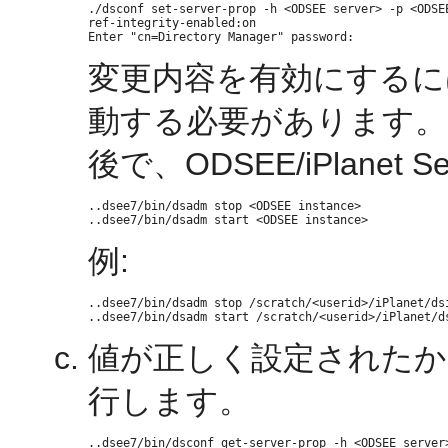
./dsconf set-server-prop -h <ODSEE server> -p <ODSEE
ref-integrity-enabled:on

変更内容を有効にするに
動する必要があります。
後で、ODSEE/iPlanet
..dsee7/bin/dsadm stop <ODSEE instance>

例:
..dsee7/bin/dsadm stop /scratch/<userid>/iPlanet/dsi
値が正しく設定されたか
行します。
..dsee7/bin/dsconf get-server-prop -h <ODSEE server>