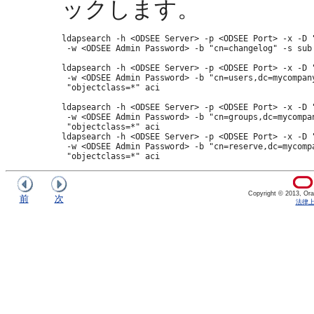
ックします。
ldapsearch -h <ODSEE Server> -p <ODSEE Port> -x -D "
 -w <ODSEE Admin Password> -b "cn=changelog" -s sub 
ldapsearch -h <ODSEE Server> -p <ODSEE Port> -x -D "
 -w <ODSEE Admin Password> -b "cn=users,dc=mycompany
 "objectclass=*" aci

ldapsearch -h <ODSEE Server> -p <ODSEE Port> -x -D "
 -w <ODSEE Admin Password> -b "cn=groups,dc=mycompan
 "objectclass=*" aci

ldapsearch -h <ODSEE Server> -p <ODSEE Port> -x -D "
 -w <ODSEE Admin Password> -b "cn=reserve,dc=mycompa
Copyright © 2013, Oracl
前
次
法律