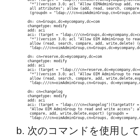
 "*")(version 3.0; acl "Allow OIMAdminGroup add, rea
 all attributes"; allow (add, read, search, compare,
 (groupdn = "ldap:///cn=oimAdminGroup,cn=Groups,dc=m
dn: cn=Groups,dc=mycompany,dc=com

changetype: modify

add: aci

aci: (target = "ldap:///cn=Groups,dc=mycompany,dc=co
 "*")(version 3.0; acl "Allow OIM AdminGroup to read
 allow (read, search, compare, add, write,delete) (g
 "ldap:///cn=oimAdminGroup,cn=Groups,dc=mycompany,dc
dn: cn=reserve,dc=mycompany,dc=com

changetype: modify

add: aci

aci: (target = "ldap:///cn=reserve,dc=mycompany,dc=c
 "*")(version 3.0; acl "Allow OIM AdminGroup to read
 allow (read, search, compare, add, write,delete,exp
 "ldap:///cn=oimAdminGroup,cn=Groups, dc=mycompany,d
dn: cn=changelog

changetype: modify

add: aci

aci: (target = "ldap:///cn=changelog")(targetattr = 
 "Allow OIM AdminGroup to read and write access"; al
 compare, add, write,delete,export) (groupdn =

次のコマンドを使用して、