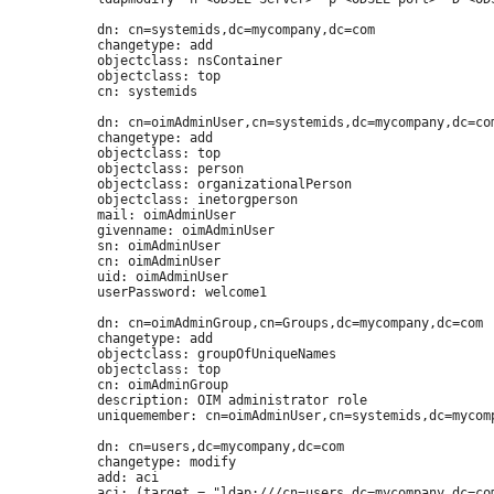
dn: cn=systemids,dc=mycompany,dc=com

changetype: add

objectclass: nsContainer

objectclass: top

cn: systemids

dn: cn=oimAdminUser,cn=systemids,dc=mycompany,dc=com
changetype: add

objectclass: top

objectclass: person

objectclass: organizationalPerson

objectclass: inetorgperson

mail: oimAdminUser

givenname: oimAdminUser

sn: oimAdminUser

cn: oimAdminUser

uid: oimAdminUser

userPassword: welcome1

dn: cn=oimAdminGroup,cn=Groups,dc=mycompany,dc=com

changetype: add

objectclass: groupOfUniqueNames

objectclass: top

cn: oimAdminGroup

description: OIM administrator role

uniquemember: cn=oimAdminUser,cn=systemids,dc=mycomp
dn: cn=users,dc=mycompany,dc=com

changetype: modify

add: aci

aci: (target = "ldap:///cn=users,dc=mycompany,dc=com