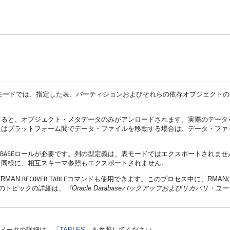
モードでは、指定した表、パーティションおよびそれらの依存オブジェクトの
すると、オブジェクト・メタデータのみがアンロードされます。実際のデータ
トフォーム間でデータ・ファイルを移動する場合は、データ・ファイルをOracle
ロールが必要です。列の型定義は、表モードではエクスポートされませ
BASE
と同様に、相互スキーマ参照もエクスポートされません。
RMAN
コマンドも使用できます。このプロセス中に、RMA
RECOVER
TABLE
このトピックの詳細は、
『Oracle Databaseバックアップおよびリカバリ・
メータの詳細は、
「TABLES」
を参照してください