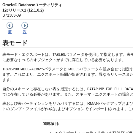
Oracle® Databaseユーティリティ
12
c
リリース1 (12.1.0.2)
B71303-09
前
次
表モード
表モード・エクスポート
は、
パラメータを使用して指定します。表
TABLES
に必要なすべてのオブジェクトがすでに存在している必要があります。
パラメータと
パラメータを組み合せて指定
TRANSPORTABLE=ALWAYS
TABLES
ます。これにより、エクスポート時間が短縮されます。異なるリリースまたはプラッ
ます。
自分のスキーマに存在しない表を指定するには、
DATAPUMP_EXP_FULL_DATA
でに存在している必要があります。また、スキーマ・エクスポートの場合
表および表パーティションをリカバリするには、RMANバックアップおよび
トのダンプ・ファイルが作成(およびオプションでインポート)されます。
関連項目:
エクスポート・ユーティリティの
パラ
TABLES