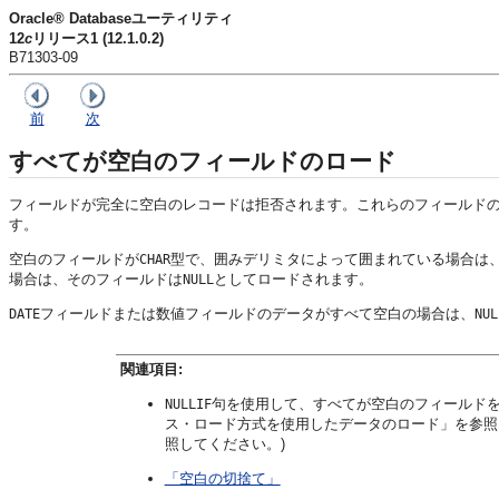
Oracle® Databaseユーティリティ
12
c
リリース1 (12.1.0.2)
B71303-09
前
次
すべてが空白のフィールドのロード
フィールドが完全に空白のレコードは拒否されます。これらのフィールド
す。
空白のフィールドが
型で、囲みデリミタによって囲まれている場合は
CHAR
場合は、そのフィールドは
としてロードされます。
NULL
フィールドまたは数値フィールドのデータがすべて空白の場合は、
DATE
NUL
関連項目:
句を使用して、すべてが空白のフィールド
NULLIF
ス・ロード方式を使用したデータのロード」を参照
照してください。)
「空白の切捨て」