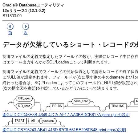
Oracle® Databaseユーティリティ
12
c
リリース1 (12.1.0.2)
B71303-09
前
次
データが欠落しているショート・レコードの
制御ファイルの定義で指定したフィールドの数が、実際にレコード中に存在す
はエラーを出力するかがSQL*Loaderによって判断されます。
制御ファイルの定義でフィールドの開始位置として論理レコードの終了位置よ
にNULL値が設定されます。フィールドが(次に示す例の中の
および
dname
lo
終わった場合は、SQL*LoaderによってこのフィールドにNULL値が設定さ
(次の構文図を参照)を指定しているかどうかによって決まります。
図GUID-C2D46E8B-4349-42CA-AF17-AA0BADCB817A-print.epsの説明
図GUID-CB793243-AB41-416D-87C8-661BE298FB48-print.epsの説明