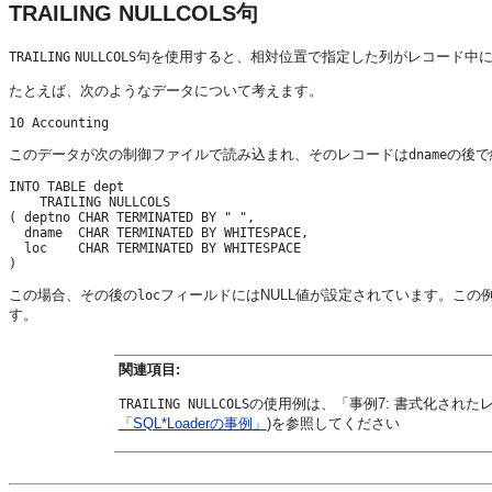
TRAILING NULLCOLS句
句を使用すると、相対位置で指定した列がレコード中に
TRAILING
NULLCOLS
たとえば、次のようなデータについて考えます。
このデータが次の制御ファイルで読み込まれ、そのレコードは
の後で
dname
INTO TABLE dept 

    TRAILING NULLCOLS 

( deptno CHAR TERMINATED BY " ", 

  dname  CHAR TERMINATED BY WHITESPACE, 

  loc    CHAR TERMINATED BY WHITESPACE 

この場合、その後の
フィールドにはNULL値が設定されています。この
loc
す。
関連項目:
の使用例は、「事例7: 書式化された
TRAILING NULLCOLS
「SQL*Loaderの事例」
)を参照してください