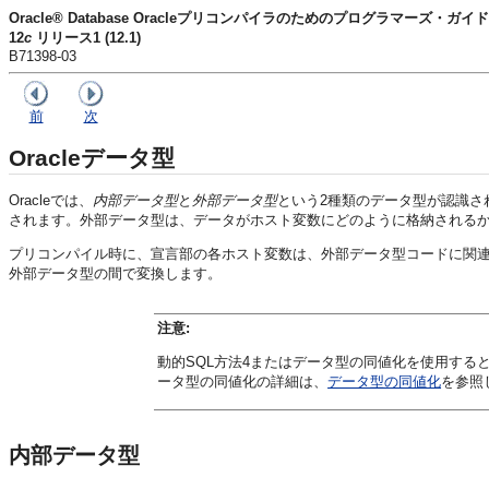
Oracle® Database Oracleプリコンパイラのためのプログラマーズ・ガイド
12
c
リリース1 (12.1)
B71398-03
前
次
Oracleデータ型
Oracleでは、
内部データ型
と
外部データ型
という2種類のデータ型が認識さ
されます。外部データ型は、データがホスト変数にどのように格納される
プリコンパイル時に、宣言部の各ホスト変数は、外部データ型コードに関連付け
外部データ型の間で変換します。
注意:
動的SQL方法4またはデータ型の同値化を使用する
ータ型の同値化の詳細は、
データ型の同値化
を参照
内部データ型