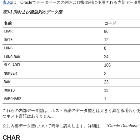
表3-1
は、Oracleでデータベースの列および擬似列に使用される内部データ
表3-1 列および擬似列のデータ型
名前
コード
CHAR
96
DATE
12
LONG
8
24
LONG
RAW
MLSLABEL
105
NUMBER
2
RAW
23
ROWID
11
VARCHAR2
1
これらの内部データ型は、ホスト言語のデータ型とは大きく異なる場合が
つホスト言語はありません。
次に内部データ型について簡単に説明します。詳細は、
『Oracle Data
CHAR