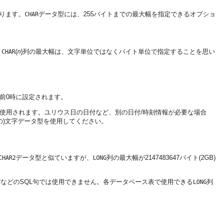
ります。
データ型には、255バイトまでの最大幅を指定できるオプショ
CHAR
。
(
n
)列の最大幅は、文字単位ではなくバイト単位で指定することを思い
CHAR
前0時に設定されます。
が使用されます。
ユリウス日の日付など、別の日付/時刻情報が必要な場合
の
)文字データ型を使用してください。
データ型と似ていますが、
列の最大幅が2147483647バイト(2GB)
CHAR2
LONG
などのSQL句では使用できません。各データベース表で使用できる
列
Y
LONG