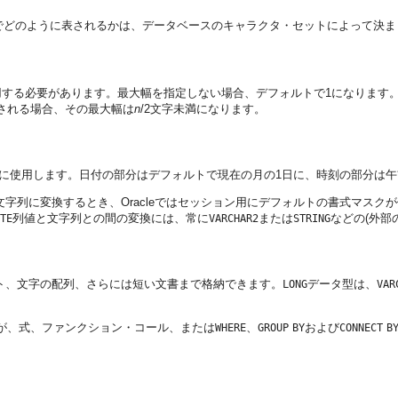
でどのように表されるかは、データベースのキャラクタ・セットによって決ま
する必要があります。最大幅を指定しない場合、デフォルトで1になります
納される場合、その最大幅は
n
/2文字未満になります。
に使用します。日付の部分はデフォルトで現在の月の1日に、時刻の部分は午
字列に変換するとき、Oracleではセッション用にデフォルトの書式マスク
列値と文字列との間の変換には、常に
または
などの(外部
TE
VARCHAR2
STRING
ト、文字の配列、さらには短い文書まで格納できます。
データ型は、
LONG
VAR
が、
式、ファンクション・コール、または
、
および
WHERE
GROUP
BY
CONNECT
B