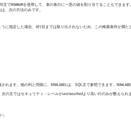
文で
を使用して、表の各行に一意の値を割り当てることもできます
TE
ROWNUM
法は、次の方法のみです。
ように指定した場合、4行目までは取り出されないため、この検索条件が満た
識されます。他の列と同様に、
は、SQL文で参照できます。
ROWLABEL
ROWLABE
文ではセキュリティ・レベルがunclassifiedより高い行のみが数えられ
い。