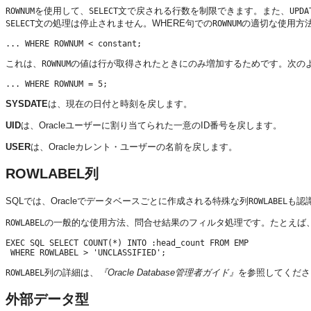
を使用して、
文で戻される行数を制限できます。また、
ROWNUM
SELECT
UPDA
文の処理は停止されません。WHERE句での
の適切な使用方
SELECT
ROWNUM
これは、
の値は行が取得されたときにのみ増加するためです。次の
ROWNUM
SYSDATE
は、現在の日付と時刻を戻します。
UID
は、Oracleユーザーに割り当てられた一意のID番号を戻します。
USER
は、Oracleカレント・ユーザーの名前を戻します。
ROWLABEL列
SQLでは、Oracleでデータベースごとに作成される特殊な列
も認
ROWLABEL
の一般的な使用方法、問合せ結果のフィルタ処理です。たとえば、次の
ROWLABEL
EXEC SQL SELECT COUNT(*) INTO :head_count FROM EMP

列の詳細は、
『Oracle Database管理者ガイド』
を参照してくださ
ROWLABEL
外部データ型