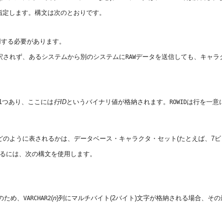
指定します。構文は次のとおりです。
用する必要があります。
釈されず、あるシステムから別のシステムに
データを送信しても、キャラクタ・
RAW
1つあり、ここには
行ID
というバイナリ値が格納されます。
は行を一意
ROWID
に表されるかは、データベース・キャラクタ・セット(たとえば、7ビットASCII
るには、次の構文を使用します。
のため、
(
n
)列にマルチバイト(2バイト)文字が格納される場合、そ
VARCHAR2