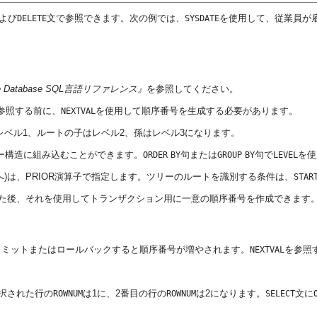
よび
文で参照できます。次の例では、
を使用して、従業員が
DELETE
SYSDATE
le Database SQL言語リファレンス』
を参照してください。
参照する前に、
を使用して順序番号を生成する必要があります。
NEXTVAL
ベル1、ルートの子はレベル2、孫はレベル3になります。
ー構造に組み込むことができます。
句または
句で
を使
ORDER
BY
GROUP
BY
LEVEL
)は、PRIOR演算子で指定します。ツリーのルートを識別する条件は、
STAR
た後、それを使用してトランザクション用に一意の順序番号を作成できます
コミットまたはロールバックすると順序番号が増やされます。
を参照
NEXTVAL
択された行の
は1に、2番目の行の
は2になります。
文に
ROWNUM
ROWNUM
SELECT