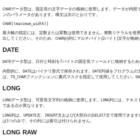
データ型は、固定長の文字データの格納に使用します。データが内部
CHAR
ンのパラメータがあります。構文は次のとおりです。
最大幅の指定には、定数または変数は使用できません。整数リテラルを使用
出してください。そのため、
(
n
)列にマルチバイト(2バイト)文字が格
CHAR
DATE
データ型は、日付と時刻を7バイトの固定長フィールドに格納するため
DATE
内部的に、
はバイナリ形式で保存されます。
列値をプログラムの文
DATE
DATE
は、
ファンクションに書式マスクを指定して使用してください。
TO_CHAR
DA
LONG
データ型は、可変長文字列の格納に使用します。
列には、テキス
LONG
LONG
である点が異なります。
列は、
文、
文および(大部分の)
文で使用できます
LONG
UPDATE
INSERT
SELECT
は1つのみで、その列には索引は付けられません。
LONG RAW