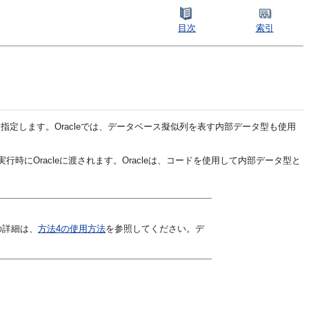
目次
索引
を指定します。Oracleでは、データベース擬似列を表す内部データ型も使用
Oracleに渡されます。Oracleは、コードを使用して内部データ型と
の詳細は、
方法4の使用方法
を参照してください。デ