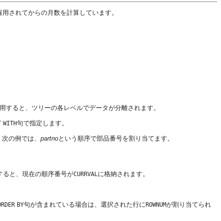
雇用されてからの月数を計算しています。
用すると、ツリーの各レベルでデータが分離されます。
句で指定します。
T
WITH
。次の例では、
partno
という順序で部品番号を割り当てます。
すると、現在の順序番号が
に格納されます。
CURRVAL
句が含まれている場合は、選択された行に
が割り当てられ
ORDER
BY
ROWNUM