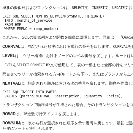
SQLの擬似列およびファンクションは、
文、
文、
文お
SELECT
INSERT
UPDATE
EXEC SQL SELECT MONTHS_BETWEEN(SYSDATE, HIREDATE)

 INTO :months_of_service

 FROM EMP

これから、SQLの疑似列および関数を簡単に説明します。詳細は、
『Orac
CURRVAL
は、指定された順序における現行の番号を戻します。
を
CURRVAL
LEVEL
は、ツリー構造におけるノードのレベル番号を戻します。ルートはレ
を
文で使用して、表の一部または全部の行をツリ
LEVEL
SELECT
CONNECT
BY
問合せでツリーが検索される方向(ルートから下へ、またはブランチから上へ
NEXTVAL
は、指定された順序における次の番号を戻します。順序を作成し
EXEC SQL INSERT INTO PARTS

トランザクションで順序番号が生成された場合、そのトランザクションを
ROWID
は、16進数で行アドレスを戻します。
ROWNUM
は、表から行が選択された順序を示す番号を戻します。最初に選
た
後
にソートが実行されます。