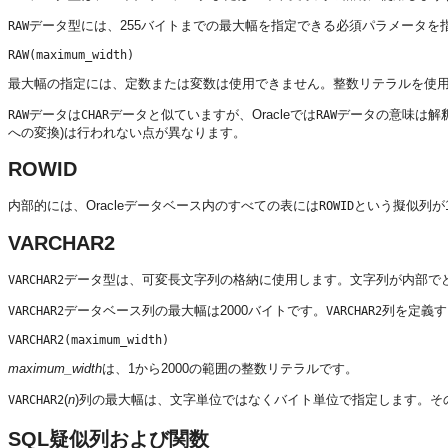
データ型には、255バイトまでの最大幅を指定できる必須パラメータを
RAW
最大幅の指定には、定数または変数は使用できません。整数リテラルを使
データは
データと似ていますが、Oracleでは
データの意味は解
RAW
CHAR
RAW
への変換)は行われない点が異なります。
ROWID
内部的には、Oracleデータベース内のすべての表には
という擬似列が
ROWID
VARCHAR2
データ型は、可変長文字列の格納に使用します。文字列が内部でどのよう
VARCHAR2
データベース列の最大幅は2000バイトです。
列を定義す
VARCHAR2
VARCHAR2
maximum_width
は、1から2000の範囲の整数リテラルです。
(
n
)列の最大幅は、文字単位ではなくバイト単位で指定します。そ
VARCHAR2
SQL疑似列および関数