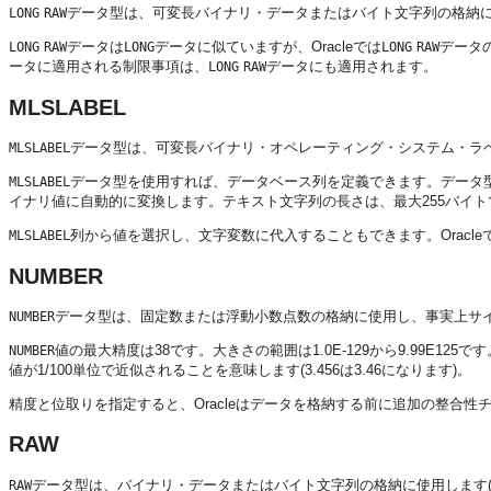
データ型は、可変長バイナリ・データまたはバイト文字列の格納
LONG
RAW
データは
データに似ていますが、Oracleでは
データ
LONG
RAW
LONG
LONG
RAW
ータに適用される制限事項は、
データにも適用されます。
LONG
RAW
MLSLABEL
データ型は、可変長バイナリ・オペレーティング・システム・ラベ
MLSLABEL
データ型を使用すれば、データベース列を定義できます。データ
MLSLABEL
イナリ値に自動的に変換します。テキスト文字列の長さは、最大255バイト
列から値を選択し、文字変数に代入することもできます。Oracl
MLSLABEL
NUMBER
データ型は、固定数または浮動小数点数の格納に使用し、事実上サ
NUMBER
値の最大精度は38です。大きさの範囲は1.0E-129から9.99E12
NUMBER
値が1/100単位で近似されることを意味します(3.456は3.46になります)。
精度と位取りを指定すると、Oracleはデータを格納する前に追加の整合性チ
RAW
データ型は、バイナリ・データまたはバイト文字列の格納に使用します(
RAW