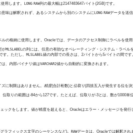
に使用します。
列の
最大幅は2147483647バイト(2GB)です。
LONG
RAW
の意味は解釈されず、あるシステムから別のシステムに
データを送信
LONG
RAW
ルの格納に使用します。Oracleでは、データのアクセス制御にラベルを使
型が
の列には、任意の有効なオペレーティング・システム・ラベルを挿
MLSLABEL
です。ただし、
値の内部での長さは、2バイトから5バイトの間です
MLSLABEL
eでは、内部バイナリ値は
値から自動的に変換されます。
VARCHAR2
イズに制限はありません。
精度
(合計桁数)と
位取り
(四捨五入が発生する位を決
5です。位取りの範囲は-84から127です。たとえば、位取りが-3とは、数が1000
ェックをします。値が精度を超えると、Oracleはエラー・メッセージを発行し
グラフィックス文字のシーケンスなど)。
データは、Oracleでは解釈さ
RAW