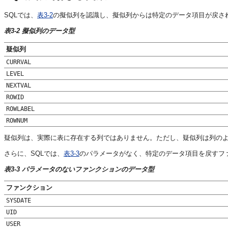
SQLでは、
表3-2
の擬似列を認識し、擬似列からは特定のデータ項目が戻さ
表3-2 擬似列のデータ型
疑似列
CURRVAL
LEVEL
NEXTVAL
ROWID
ROWLABEL
ROWNUM
疑似列は、実際に表に存在する列ではありません。ただし、疑似列は列のよ
さらに、SQLでは、
表3-3
のパラメータがなく、特定のデータ項目を戻すフ
表3-3 パラメータのないファンクションのデータ型
ファンクション
SYSDATE
UID
USER