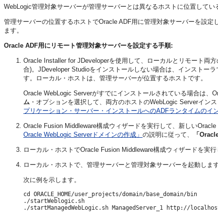
WebLogic管理対象サーバーが管理サーバーとは異なるホストに位置し
管理サーバーの位置するホストでOracle ADF用に管理対象サーバーを
ます。
Oracle ADF用にリモート管理対象サーバーを設定する手順:
Oracle Installer for JDeveloperを使用して、ローカルとリ
合)。JDeveloper Studioをインストールしない場合は、インストーラ
す。ローカル・ホストは、管理サーバーが位置するホストです。
Oracle WebLogic Serverがすでにインストールされている場合は、Oracle 
ム
・オプションを選択して、両方のホストのWebLogic Serve
プリケーション・サーバー・インストールへのADFランタイムのイ
Oracle Fusion Middleware構成ウィザードを実行して、新しいOra
Oracle WebLogic Serverドメインの作成」
の説明に従って、
「Oracl
ローカル・ホストでOracle Fusion Middleware構成ウィザ
ローカル・ホストで、管理サーバーと管理対象サーバーを起動しま
次に例を示します。
cd ORACLE_HOME/user_projects/domain/base_domain/bin

./startWeblogic.sh

./startManagedWebLogic.sh ManagedServer_1 http://localhost