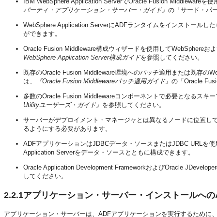
IBM WebSphere Application ServerでOracle Fusion 
パーティ・アプリケーション・サーバー・ガイド』
の「サード・パ
WebSphere Application ServerにADFランタイムをインス
ができます。
Oracle Fusion Middleware構成ウィザードを使用してWebSph
WebSphere Application Server構成ガイド
を参照してください。
既存のOracle Fusion Middleware環境へのパッチ適用または既存のWe
は、
『Oracle Fusion Middlewareパッチ適用ガイド』
の「Oracle 
多数のOracle Fusion Middlewareコンポーネントで必要と
Utilityユーザーズ・ガイド』
を参照してください。
サーバーがデプロイメント・マネージャとは異なるノードに位置して
るようにする必要があります。
ADFアプリケーションはJDBCデータ・ソースまたはJDBC URLを使
Application Serverをデータ・ソースとともに構成できます。
Oracle Application Development FrameworkおよびOracle JDevel
してください。
2.2.1
アプリケーション・サーバー・インストールへの
アプリケーション・サーバーは、ADFアプリケーションを実行するために、