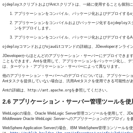
スクリプトおよびAntスクリプトは、一緒に使用することも個別
ojdeploy
アプリケーションをコンパイル、パッケージ化およびデプロイする
o
アプリケーションをコンパイルおよびパッケージ化する
ス
ojdeploy
ンをデプロイします。
アプリケーションをコンパイル、パッケージ化およびデプロイするAn
コマンドおよび
コマンドの詳細は、JDeveloperオン
ojdeploy
ojaudit
JDeveloperからほとんどのアプリケーション・サーバーにデプロイで
こともできます。Antを使用して、アプリケーションをパッケージ化し、デ
は、ターゲット・アプリケーション・サーバーによって異なります。
他のアプリケーション・サーバーへのデプロイについては、アプリケーシ
Antタスクを提供していない場合は、汎用Antタスクを使用できる可能性
Antの詳細は、
を参照してください。
http://ant.apache.org
2.6
アプリケーション・サーバー管理ツールを使
WebLogicの場合、Oracle WebLogic Server管理コンソールを使用
Middleware Oracle WebLogic Serverへのアプリケーションのデプロイ』
を
WebSphere Application Serverの場合、IBM WebSphere管理