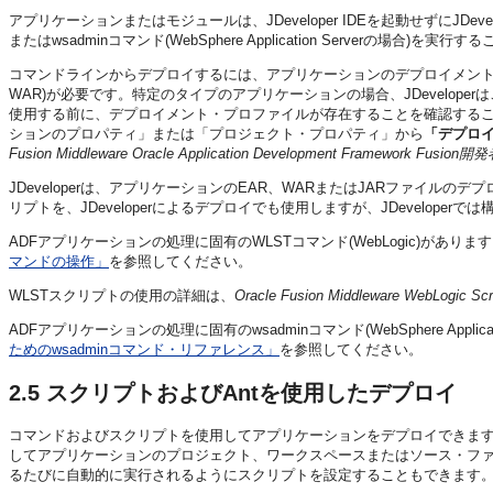
アプリケーションまたはモジュールは、JDeveloper IDEを起動せずにJDeve
またはwsadminコマンド(WebSphere Application Server
コマンドラインからデプロイするには、アプリケーションのデプロイメント・
WAR)が必要です。特定のタイプのアプリケーションの場合、JDevelo
使用する前に、デプロイメント・プロファイルが存在することを確認することが
ションのプロパティ」または「プロジェクト・プロパティ」から
「デプロ
Fusion Middleware Oracle Application Development Framework Fusi
JDeveloperは、アプリケーションのEAR、WARまたはJARファイ
リプトを、JDeveloperによるデプロイでも使用しますが、JDevelo
ADFアプリケーションの処理に固有のWLSTコマンド(WebLogic)があ
マンドの操作」
を参照してください。
WLSTスクリプトの使用の詳細は、
Oracle Fusion Middleware WebLog
ADFアプリケーションの処理に固有のwsadminコマンド(WebSphere Appli
ためのwsadminコマンド・リファレンス」
を参照してください。
2.5
スクリプトおよびAntを使用したデプロイ
コマンドおよびスクリプトを使用してアプリケーションをデプロイできま
してアプリケーションのプロジェクト、ワークスペースまたはソース・フ
るたびに自動的に実行されるようにスクリプトを設定することもできます