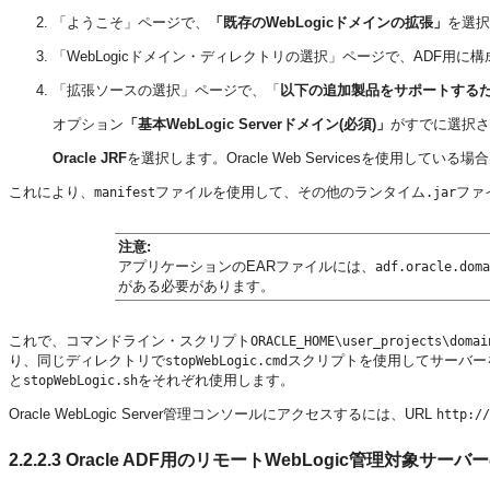
「ようこそ」ページで、
「既存のWebLogicドメインの拡張」
を選択
「WebLogicドメイン・ディレクトリの選択」ページで、ADF用
「拡張ソースの選択」ページで、「
以下の追加製品をサポートするた
オプション
「基本WebLogic Serverドメイン(必須)」
がすでに選択さ
Oracle JRF
を選択します。Oracle Web Servicesを使用している場
これにより、
ファイルを使用して、その他のランタイム
ファ
manifest
.jar
注意:
アプリケーションのEARファイルには、
adf.oracle.doma
がある必要があります。
これで、コマンドライン・スクリプト
ORACLE_HOME\user_projects\domai
り、同じディレクトリで
スクリプトを使用してサーバーを
stopWebLogic.cmd
と
をそれぞれ使用します。
stopWebLogic.sh
Oracle WebLogic Server管理コンソールにアクセスするには、URL
http://
2.2.2.3
Oracle ADF用のリモートWebLogic管理対象サーバ