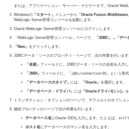
または、アプリケーション・サーバー・ナビゲータで、Oracle WebLo
Windowsの
「スタート」
メニューから
「Oracle Fusion Middlewa
WebLogic Server管理コンソールを起動します。
Oracle WebLogic Server管理コンソールにログインします。
「WebLogic Server管理コンソール」ページで、
「JDBC」→「デー
「New」
をクリックします。
JDBCデータ・ソースのプロパティ・ページで、次の作業を行います
「名前」
フィールドに、JDBCデータ・ソースの名前を入力
「JNDI」
フィールドに、「
」という形式
jdbc/
connection
DS
「データベースのタイプ」
には、
「Oracle」
を選択します。
「データベース・ドライバ」
には
「Oracleドライバ(シン)」
を
トランザクション・オプションのページで、デフォルトのオプショ
接続プロパティのページで次の作業を行います。
データベース名
にOracle SIDを入力します。たとえば、
orcl
ホスト名
にデータベースのマシン名を入力します。