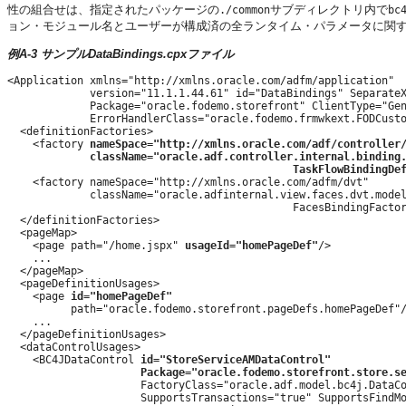
性の組合せは、指定されたパッケージの
サブディレクトリ内で
./common
bc
ョン・モジュール名とユーザーが構成済の全ランタイム・パラメータに関
例A-3 サンプルDataBindings.cpxファイル
<Application xmlns="http://xmlns.oracle.com/adfm/application"

             version="11.1.1.44.61" id="DataBindings" SeparateX
             Package="oracle.fodemo.storefront" ClientType="Gen
             ErrorHandlerClass="oracle.fodemo.frmwkext.FODCusto
  <definitionFactories>

    <factory 
nameSpace="http://xmlns.oracle.com/adf/controller
className="oracle.adf.controller.internal.binding
TaskFlowBindingDe
    <factory nameSpace="http://xmlns.oracle.com/adfm/dvt"

             className="oracle.adfinternal.view.faces.dvt.model
                                             FacesBindingFactor
  </definitionFactories>

  <pageMap>

    <page path="/home.jspx" 
usageId="homePageDef"
/>

    ...

  </pageMap>

  <pageDefinitionUsages>

    <page 
id="homePageDef"
          path="oracle.fodemo.storefront.pageDefs.homePageDef"/
    ...

  </pageDefinitionUsages>

  <dataControlUsages>

    <BC4JDataControl 
id="StoreServiceAMDataControl"
Package="oracle.fodemo.storefront.store.s
                     FactoryClass="oracle.adf.model.bc4j.DataCo
                     SupportsTransactions="true" SupportsFindMo