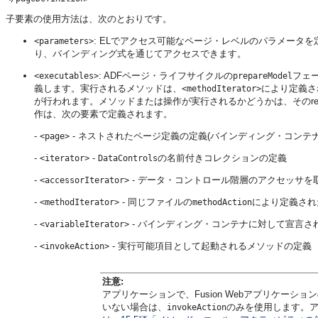
子要素の使用方法は、次のとおりです。
: ELでアクセス可能なページ・レベルのパラメータ
<parameters>
り、バインディング式を通じてアクセスできます。
: ADFページ・ライフサイクルの
フェ
<executables>
prepareModel
義します。実行されるメソッドは、
により定義さ
<methodIterator>
が行われます。メソッドまたは操作が実行されるかどうかは、そのrefr
作は、次の要素で定義されます。
-
- ネストされたページ定義の定義(バインディング・コンテナ
<page>
-
-
の名前付きコレクションの定義
<iterator>
DataControls
-
- データ・コントロール階層のアクセッサを
<accessorIterator>
-
- 同じファイルの
により定義され
<methodIterator>
methodAction
-
- バインディング・コンテナに対して宣言さ
<variableIterator>
-
- 実行可能項目として起動されるメソッドの定義
<invokeAction>
注意:
アプリケーションで、Fusion Webアプリケー
いない場合は、
のみを使用します。ア
invokeAction