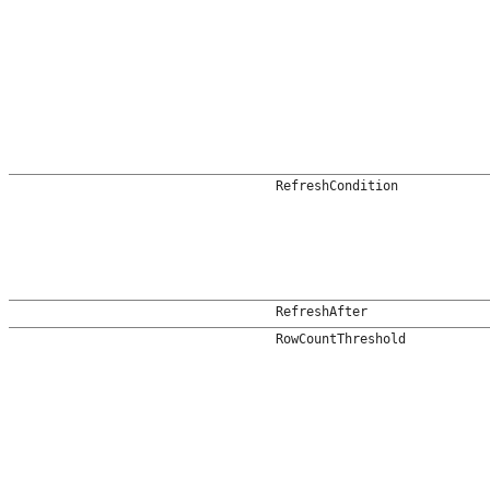
RefreshCondition
RefreshAfter
RowCountThreshold