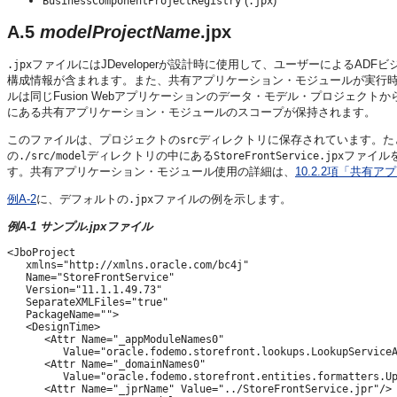
(
)
BusinessComponentProjectRegistry
.jpx
A.5
modelProjectName
.jpx
ファイルにはJDeveloperが設計時に使用して、ユーザーによるA
.jpx
構成情報が含まれます。また、共有アプリケーション・モジュールが実行
ルは同じFusion Webアプリケーションのデータ・モデル・プロジェクトか
にある共有アプリケーション・モジュールのスコープが保持されます。
このファイルは、プロジェクトの
ディレクトリに保存されています。たとえば
src
の
ディレクトリの中にある
ファイル
./src/model
StoreFrontService.jpx
す。共有アプリケーション・モジュール使用の詳細は、
10.2.2項「共
例A-2
に、デフォルトの
ファイルの例を示します。
.jpx
例A-1 サンプル.jpxファイル
<JboProject

   xmlns="http://xmlns.oracle.com/bc4j"

   Name="StoreFrontService"

   Version="11.1.1.49.73"

   SeparateXMLFiles="true"

   PackageName="">

   <DesignTime>

      <Attr Name="_appModuleNames0"

         Value="oracle.fodemo.storefront.lookups.LookupServiceA
      <Attr Name="_domainNames0"

         Value="oracle.fodemo.storefront.entities.formatters.Up
      <Attr Name="_jprName" Value="../StoreFrontService.jpr"/>
