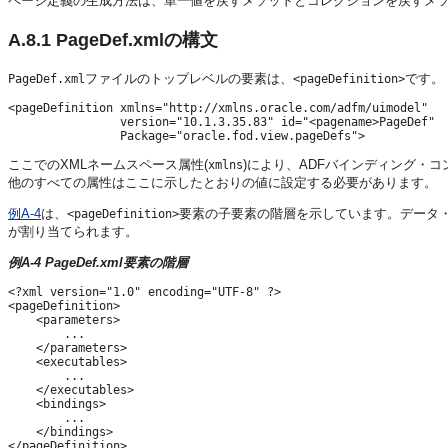
ページ定義の生成方法は、単一値を戻すメソッドとコレクションを戻すメ
A.8.1
PageDef.xmlの構文
ファイルのトップレベルの要素は、
です。
PageDef.xml
<pageDefinition>
<pageDefinition xmlns="http://xmlns.oracle.com/adfm/uimodel"

                version="10.1.3.35.83" id="<pagename>PageDef"

ここでのXMLネームスペース属性(
)により、ADFバインディング・
xmlns
他のすべての属性はここに示したとおりの値に設定する必要があります。
例A-4
は、
要素の子要素の階層を示しています。データ
<pageDefinition>
が割り当てられます。
例A-4 PageDef.xml要素の階層
<?xml version="1.0" encoding="UTF-8" ?>

<pageDefinition>

    <parameters>

        ...

    </parameters>

    <executables>

        ...

    </executables>

    <bindings>

        ...

    </bindings>
