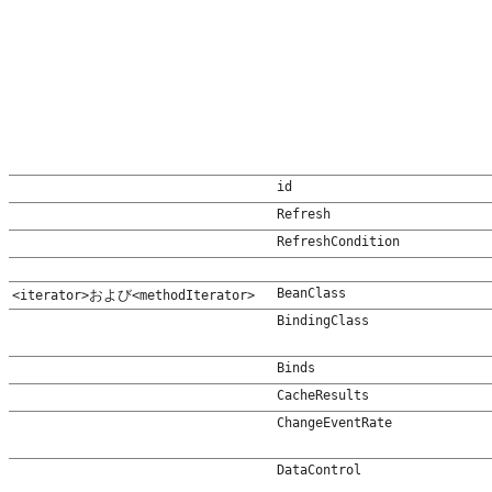
id
Refresh
RefreshCondition
BeanClass
および
<iterator>
<methodIterator>
BindingClass
Binds
CacheResults
ChangeEventRate
DataControl