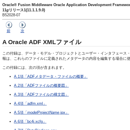
Oracle® Fusion Middleware Oracle Application Development Fra
11
g
リリース1(11.1.1.9.0)
B52028-07
前
次
A
Oracle ADF XMLファイル
この付録は、データ・モデル・プロジェクトとユーザー・インタフェース・プロ
報は、これらのファイルに定義されたメタデータの内容を編集する場合に
この付録には、次の項が含まれます。
A.1項「ADFメタデータ・ファイルの概要」
A.2項「ADFファイルの概要図」
A.3項「ADFファイルの構文図」
A.4項「adfm.xml」
A.5項「
modelProjectName
.jpx」
A.6項「bc4j.xcfg」