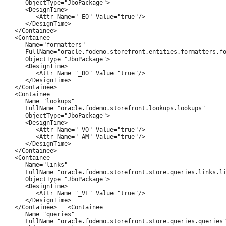
      ObjectType="JboPackage">

      <DesignTime>

         <Attr Name="_EO" Value="true"/>

      </DesignTime>

   </Containee>

   <Containee

      Name="formatters"

      FullName="oracle.fodemo.storefront.entities.formatters.fo
      ObjectType="JboPackage">

      <DesignTime>

         <Attr Name="_DO" Value="true"/>

      </DesignTime>

   </Containee>

   <Containee

      Name="lookups"

      FullName="oracle.fodemo.storefront.lookups.lookups"

      ObjectType="JboPackage">

      <DesignTime>

         <Attr Name="_VO" Value="true"/>

         <Attr Name="_AM" Value="true"/>

      </DesignTime>

   </Containee>

   <Containee

      Name="links"

      FullName="oracle.fodemo.storefront.store.queries.links.li
      ObjectType="JboPackage">

      <DesignTime>

         <Attr Name="_VL" Value="true"/>

      </DesignTime>

   </Containee>   <Containee

      Name="queries"

      FullName="oracle.fodemo.storefront.store.queries.queries"