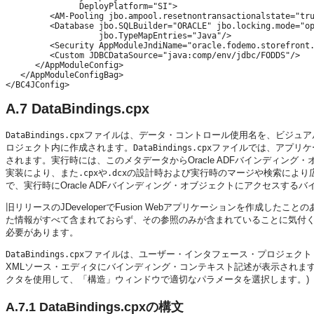
               DeployPlatform="SI">

         <AM-Pooling jbo.ampool.resetnontransactionalstate="tru
         <Database jbo.SQLBuilder="ORACLE" jbo.locking.mode="op
                   jbo.TypeMapEntries="Java"/>

         <Security AppModuleJndiName="oracle.fodemo.storefront.
         <Custom JDBCDataSource="java:comp/env/jdbc/FODDS"/>

      </AppModuleConfig>

   </AppModuleConfigBag>

A.7
DataBindings.cpx
ファイルは、データ・コントロール使用名を、ビジュア
DataBindings.cpx
ロジェクト内に作成されます。
ファイルでは、アプリケー
DataBindings.cpx
されます。実行時には、このメタデータからOracle ADFバインディン
実装により、また
や
の設計時および実行時のマージや検索により
.cpx
.dcx
で、実行時にOracle ADFバインディング・オブジェクトにアクセスす
旧リリースのJDeveloperでFusion Webアプリケーションを作成した
た情報がすべて含まれておらず、その参照のみが含まれていることに気付
必要があります。
ファイルは、ユーザー・インタフェース・プロジェクト
DataBindings.cpx
XMLソース・エディタにバインディング・コンテキスト記述が表示されま
クタを使用して、「構造」ウィンドウで適切なパラメータを選択します。)
A.7.1
DataBindings.cpxの構文