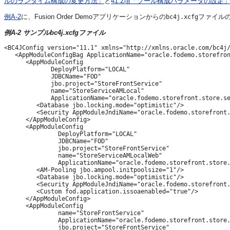
ルのランタイム構成の変更方法」
と
41.2項「プール構成パラメータの設定
例A-2
に、Fusion Order Demoアプリケーションからの
ファイル
bc4j.xcfg
例A-2 サンプルbc4j.xcfgファイル
<BC4JConfig version="11.1" xmlns="http://xmlns.oracle.com/bc4j/
   <AppModuleConfigBag ApplicationName="oracle.fodemo.storefron
      <AppModuleConfig 

             DeployPlatform="LOCAL" 

             JDBCName="FOD" 

             jbo.project="StoreFrontService"

             name="StoreServiceAMLocal"

             ApplicationName="oracle.fodemo.storefront.store.se
         <Database jbo.locking.mode="optimistic"/>

         <Security AppModuleJndiName="oracle.fodemo.storefront.
      </AppModuleConfig>

      <AppModuleConfig 

               DeployPlatform="LOCAL" 

               JDBCName="FOD"

               jbo.project="StoreFrontService" 

               name="StoreServiceAMLocalWeb" 

               ApplicationName="oracle.fodemo.storefront.store.
         <AM-Pooling jbo.ampool.initpoolsize="1"/>

         <Database jbo.locking.mode="optimistic"/>

         <Security AppModuleJndiName="oracle.fodemo.storefront.
         <Custom fod.application.issoaenabled="true"/>

      </AppModuleConfig>

      <AppModuleConfig 

               name="StoreFrontService"

               ApplicationName="oracle.fodemo.storefront.store.
               jbo.project="StoreFrontService" 
