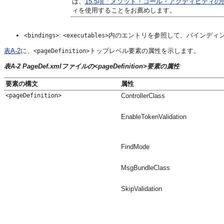
は、
15.5項「メソッド・コール・アクティビティの
ィを使用することをお薦めします。
:
内のエントリを参照して、バインディ
<bindings>
<executables>
表A-2
に、
トップレベル要素の属性を示します。
<pageDefinition>
表A-2 PageDef.xmlファイルの<pageDefinition>要素の属性
要素の構文
属性
<pageDefinition>
ControllerClass
EnableTokenValidation
FindMode
MsgBundleClass
SkipValidation