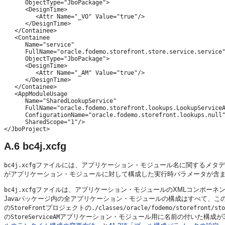
      ObjectType="JboPackage">

      <DesignTime>

         <Attr Name="_VO" Value="true"/>

      </DesignTime>

   </Containee>

   <Containee

      Name="service"

      FullName="oracle.fodemo.storefront.store.service.service"
      ObjectType="JboPackage">

      <DesignTime>

         <Attr Name="_AM" Value="true"/>

      </DesignTime>

   </Containee>

   <AppModuleUsage

      Name="SharedLookupService"

      FullName="oracle.fodemo.storefront.lookups.LookupServiceA
      ConfigurationName="oracle.fodemo.storefront.lookups.null"
      SharedScope="1"/>

A.6
bc4j.xcfg
ファイルには、アプリケーション・モジュール名に関するメタデ
bc4j.xcfg
がアプリケーション・モジュールに対して構成した実行時パラメータが含
ファイルは、アプリケーション・モジュールのXMLコンポーネ
bc4j.xcfg
Javaパッケージ内の全アプリケーション・モジュールの構成はすべて、この同じ
の
プロジェクトの
StoreFront
./classes/oracle/fodemo/storefront/sto
の
アプリケーション・モジュール用に名前の付いた構成が
StoreServiceAM