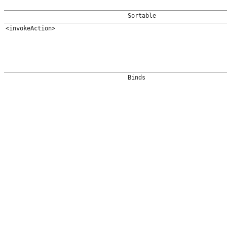
Sortable
<invokeAction>
Binds