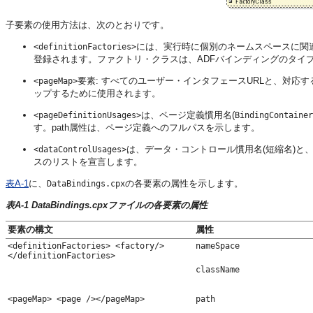
子要素の使用方法は、次のとおりです。
には、実行時に個別のネームスペースに関
<definitionFactories>
登録されます。ファクトリ・クラスは、ADFバインディングのタイ
要素: すべてのユーザー・インタフェースURLと、対応
<pageMap>
ップするために使用されます。
は、ページ定義慣用名(
<pageDefinitionUsages>
BindingContainer
す。path属性は、ページ定義へのフルパスを示します。
は、データ・コントロール慣用名(短縮名)と
<dataControlUsages>
スのリストを宣言します。
表A-1
に、
の各要素の属性を示します。
DataBindings.cpx
表A-1 DataBindings.cpxファイルの各要素の属性
要素の構文
属性
<definitionFactories> <factory/>
nameSpace
</definitionFactories>
className
<pageMap> <page /></pageMap>
path