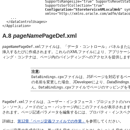
                     SupportsRangesize="true" SupportsResetStat
                     SupportsSortCollection="true"

Configuration="StoreServiceAMLocalWeb"
 syn
                     xmlns="http://xmlns.oracle.com/adfm/dataco
    ...

  </dataControlUsages>

A.8
pageName
PageDef.xml
ファイルは、「データ・コントロール」パネルまた
pageName
PageDef.xml
挿入するたびに作成されます。これらのXMLファイルにより、アプリケーショ
ィング・コンテナは、ページ内のバインディングへのアクセスを提供します
注意:
ファイルは、JSFページを対応するペ
DataBindings.cpx
の名前を変更した場合、JDeveloperにより、
DataBindings
。
ファイルでページのマッピングを
ん
DataBindings.cpx
ファイルは、ユーザー・インタフェース・プロジェクトの
PageDef.xml
/sr
ン・ソース」ノードのビュー・パッケージ内にこのファイルが表示されます
されます。ページ記述パラメータを編集するには、プロパティ・インスペ
詳細は、
第12章「ページ定義ファイルでの作業」
を参照してください。