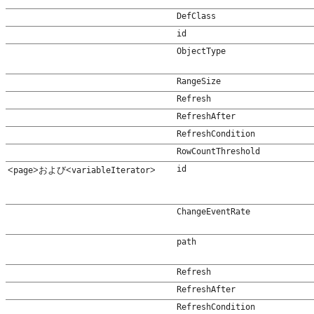
DefClass
id
ObjectType
RangeSize
Refresh
RefreshAfter
RefreshCondition
RowCountThreshold
id
<
>および<
>
page
variableIterator
ChangeEventRate
path
Refresh
RefreshAfter
RefreshCondition