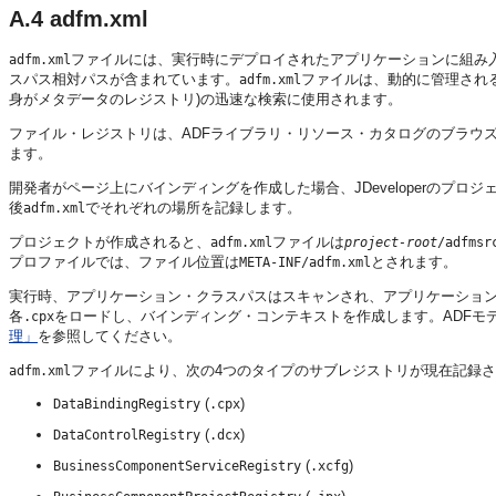
A.4
adfm.xml
ファイルには、実行時にデプロイされたアプリケーションに組み
adfm.xml
スパス相対パスが含まれています。
ファイルは、動的に管理され
adfm.xml
身がメタデータのレジストリ)の迅速な検索に使用されます。
ファイル・レジストリは、ADFライブラリ・リソース・カタログのブラウ
ます。
開発者がページ上にバインディングを作成した場合、JDeveloperのプ
後
でそれぞれの場所を記録します。
adfm.xml
プロジェクトが作成されると、
ファイルは
adfm.xml
project-root
/adfmsr
プロファイルでは、ファイル位置は
とされます。
META-INF/adfm.xml
実行時、アプリケーション・クラスパスはスキャンされ、アプリケーショ
各
をロードし、バインディング・コンテキストを作成します。ADFモ
.cpx
理」
を参照してください。
ファイルにより、次の4つのタイプのサブレジストリが現在記録
adfm.xml
(
)
DataBindingRegistry
.cpx
(
)
DataControlRegistry
.dcx
(
)
BusinessComponentServiceRegistry
.xcfg