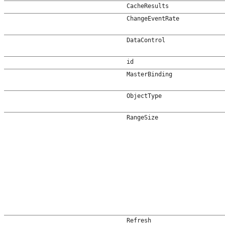
CacheResults
ChangeEventRate
DataControl
id
MasterBinding
ObjectType
RangeSize
Refresh