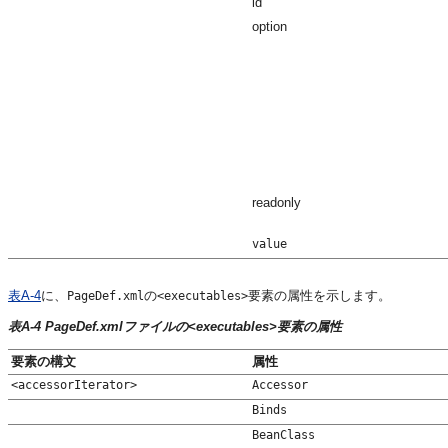
id
option
readonly
value
表A-4
に、
の
要素の属性を示します。
PageDef.xml
<executables>
表A-4 PageDef.xmlファイルの<executables>要素の属性
要素の構文
属性
<accessorIterator>
Accessor
Binds
BeanClass