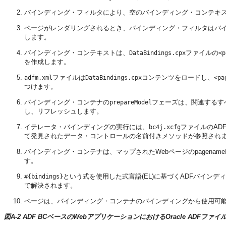
バインディング・フィルタにより、空のバインディング・コンテキ
ページがレンダリングされるとき、バインディング・フィルタはバ
します。
バインディング・コンテキストは、
ファイルの
DataBindings.cpx
<p
を作成します。
ファイルは
コンテンツをロードし、
adfm.xml
DataBindings.cpx
<pa
つけます。
バインディング・コンテナの
フェーズは、関連するす
prepareModel
し、リフレッシュします。
イテレータ・バインディングの実行には、
ファイルのAD
bc4j.xcfg
て発見されたデータ・コントロールの名前付きメソッドが参照され
バインディング・コンテナは、マップされたWebページの
pagename
す。
という式を使用した式言語(EL)に基づくADFバイン
#{bindings}
で解決されます。
ページは、バインディング・コンテナのバインディングから使用可
図A-2 ADF BCベースのWebアプリケーションにおけるOracle ADFフ