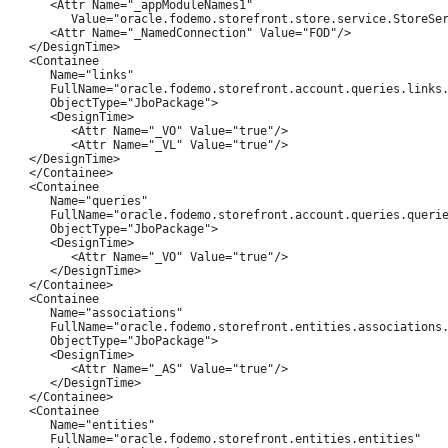
      <Attr Name="_appModuleNames1"

         Value="oracle.fodemo.storefront.store.service.StoreSer
      <Attr Name="_NamedConnection" Value="FOD"/>

   </DesignTime>

   <Containee

      Name="links"

      FullName="oracle.fodemo.storefront.account.queries.links.
      ObjectType="JboPackage">

      <DesignTime>

         <Attr Name="_VO" Value="true"/>

         <Attr Name="_VL" Value="true"/>

   </DesignTime>

   </Containee>

   <Containee

      Name="queries"

      FullName="oracle.fodemo.storefront.account.queries.querie
      ObjectType="JboPackage">

      <DesignTime>

         <Attr Name="_VO" Value="true"/>

      </DesignTime>

   </Containee>

   <Containee

      Name="associations"

      FullName="oracle.fodemo.storefront.entities.associations.
      ObjectType="JboPackage">

      <DesignTime>

         <Attr Name="_AS" Value="true"/>

      </DesignTime>

   </Containee>

   <Containee

      Name="entities"

      FullName="oracle.fodemo.storefront.entities.entities"
