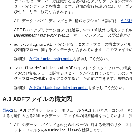
ァイルでは、サーバーが認識する必要のあるアプリケーションのす
タ・バインディングを構成します。追加の実行時設定には、サーブ
びセキュリティ設定が含まれます。
ADFデータ・バインディングとJSF構成オプションの詳細は、
A.13
ADF Facesアプリケーションでは通常、
以外に構成ファイ
web.xml
Development Framework Webユーザー・インタフェース開発者ガ
: ADFバインドなしタスク・フローの構成ファ
adfc-config.xml
び制御フローに関するメタデータが含まれています。このファイル
詳細は、
A.9項「adfc-config.xml」
を参照してください。
: ADFバインド・タスク・フローの
task-flow-definition.xml
ィおよび制御フローに関するメタデータが含まれています。このフ
ク・フローの作成」
ダイアログで指定した名前にできます。複数の
詳細は、
A.10項「task-flow-definition.xml」
を参照してください。
A.3
ADFファイルの構文図
図A-2
は、ADFアプリケーション・モジュールをADFビジネス・コンポー
する可能性のあるXMLメタデータ・ファイルの階層構造を示しています。
ADFのデータ・バインドされたWebページに対する最初のリクエス
ット・フィルタの
を登録します。
ADFBindingFilter