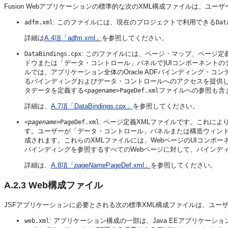
Fusion Webアプリケーションの標準的な次のXML構成ファイルは、ユ
: このファイルには、現在のプロジェクトで利用できる
adfm.xml
Dat
詳細は
A.4項「adfm.xml」
を参照してください。
: このファイルには、ページ・マップ、ページ
DataBindings.cpx
ドウまたは「データ・コントロール」パネルで)UIコンポーネント
ルでは、アプリケーション全体のOracle ADFバインディング
るバインディングおよびデータ・コントロールへのアクセスを提供
タデータを定義する
ファイルへの参照も含
<pagename>
PageDef.xml
詳細は、
A.7項「DataBindings.cpx」
を参照してください。
: ページ定義XMLファイルです。これに
<pagename>
PageDef.xml
す。ユーザーが「データ・コントロール」パネルまたは構造ウィンドウを
成されます。これらのXMLファイルには、WebページのUIコンポ
バインディングを参照するすべてのWebページに対して、バインデ
詳細は、
A.8項「
pageName
PageDef.xml」
を参照してください。
A.2.3
Web構成ファイル
JSFアプリケーションに必要とされる次の標準XML構成ファイルは、ユー
: アプリケーション構成の一部は、Java EEアプリケー
web.xml