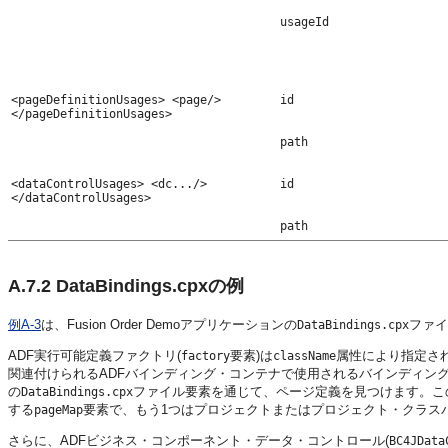
usageId
<pageDefinitionUsages> <page/>
id
</pageDefinitionUsages>
path
<dataControlUsages> <dc.../>
id
</dataControlUsages>
path
A.7.2
DataBindings.cpxの例
例A-3
は、Fusion Order Demoアプリケーションの
ファイ
DataBindings.cpx
ADF実行可能定義ファクトリ(
要素)は
属性により指定さ
factory
className
関連付けられるADFバインディング・コンテナで使用されるバインディン
の
ファイル要素を通じて、ページ定義を見つけます。この
DataBindings.cpx
する
要素で、もう1つはプロジェクトまたはプロジェクト・クラス
pageMap
さらに、ADFビジネス・コンポーネント・データ・コントロール(
BC4JData