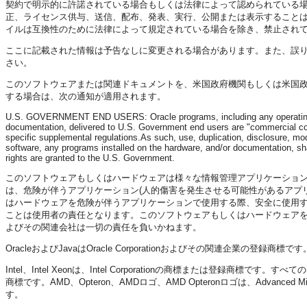
契約で明示的に許諾されている場合もしくは法律によって認められている
正、ライセンス供与、送信、配布、発表、実行、公開または表示すること
イルは互換性のために法律によって規定されている場合を除き、禁止され
ここに記載された情報は予告なしに変更される場合があります。また、誤
さい。
このソフトウェアまたは関連ドキュメントを、米国政府機関もしくは米国
する場合は、次の通知が適用されます。
U.S. GOVERNMENT END USERS: Oracle programs, including any operating sy
documentation, delivered to U.S. Government end users are "commercial com
specific supplemental regulations.As such, use, duplication, disclosure, mod
software, any programs installed on the hardware, and/or documentation, shal
rights are granted to the U.S. Government.
このソフトウェアもしくはハードウェアは様々な情報管理アプリケーショ
は、危険が伴うアプリケーション(人的傷害を発生させる可能性があるアプ
はハードウェアを危険が伴うアプリケーションで使用する際、安全に使用するた
ことは使用者の責任となります。このソフトウェアもしくはハードウェア
よびその関連会社は一切の責任を負いかねます。
OracleおよびJavaはOracle Corporationおよびその関連企業
Intel、Intel Xeonは、Intel Corporationの商標または登録商標です。す
商標です。AMD、Opteron、AMDロゴ、AMD Opteronロゴは、Advanced Mi
す。