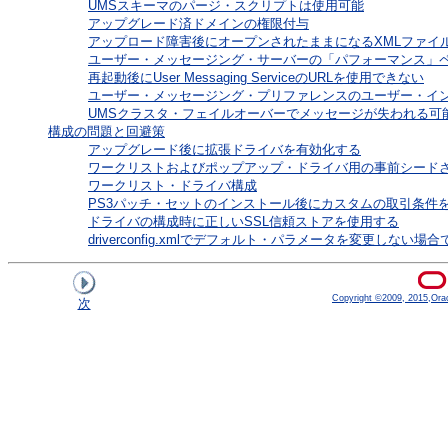
UMSスキーマのパージ・スクリプトは使用可能
アップグレード済ドメインの権限付与
アップロード障害後にオープンされたままになるXMLファイ
ユーザー・メッセージング・サーバーの「パフォーマンス」
再起動後にUser Messaging ServiceのURLを使用できない
ユーザー・メッセージング・プリファレンスのユーザー・イ
UMSクラスタ・フェイルオーバーでメッセージが失われる可
構成の問題と回避策
アップグレード後に拡張ドライバを有効化する
ワークリストおよびポップアップ・ドライバ用の事前シード
ワークリスト・ドライバ構成
PS3パッチ・セットのインストール後にカスタムの取引条件
ドライバの構成時に正しいSSL信頼ストアを使用する
driverconfig.xmlでデフォルト・パラメータを変更しな
Copyright ©2009, 2015,Oracle
次