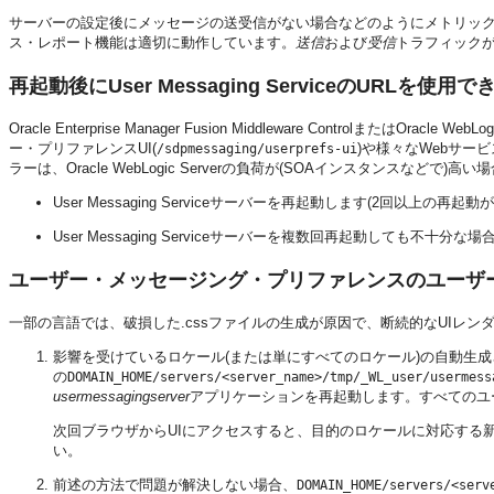
サーバーの設定後にメッセージの送受信がない場合などのようにメトリッ
ス・レポート機能は適切に動作しています。
送信
および
受信
トラフィック
再起動後にUser Messaging ServiceのURLを使用
Oracle Enterprise Manager Fusion Middleware ControlまたはOracle
ー・プリファレンスUI(
)や様々なWebサー
/sdpmessaging/userprefs-ui
ラーは、Oracle WebLogic Serverの負荷が(SOAインスタンスなど
User Messaging Serviceサーバーを再起動します(2回以上の
User Messaging Serviceサーバーを複数回再起動しても不十分な場合
ユーザー・メッセージング・プリファレンスのユーザ
一部の言語では、破損した.cssファイルの生成が原因で、断続的なUIレ
影響を受けているロケール(または単にすべてのロケール)の自動生成
の
DOMAIN_HOME/servers/<server_name>/tmp/_WL_user/usermess
usermessagingserver
アプリケーションを再起動します。すべてのユ
次回ブラウザからUIにアクセスすると、目的のロケールに対応する新し
い。
前述の方法で問題が解決しない場合、
DOMAIN_HOME/servers/<serv