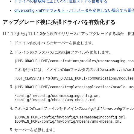
ドライバの構成時に正しいSSL信頼ストアを使用する
driverconfig.xmlでデフォルト・パラメータを変更しない場合で
アップグレード後に拡張ドライバを有効化する
11.1.1.2または11.1.1.3から現在のリリースにアップグレードす
ドメイン内のすべてのサーバーを停止します。
ドメインのクラスパスに次の.jarファイルを追加します。
これを行うには、ドメインのbinフォルダ内の
setDomainEnv.sh/set
$UMS_ORACLE_HOME/common/templates/applications/oracle.ums
/config/fmwconfig/usermessagingconfig.xml

これら2つの.xmlファイルをドメインの
config
および
fmwconfig
フォル
$DOMAIN_HOME/config/fmwconfig/usermessagingconfig.xml

サーバーを起動します。