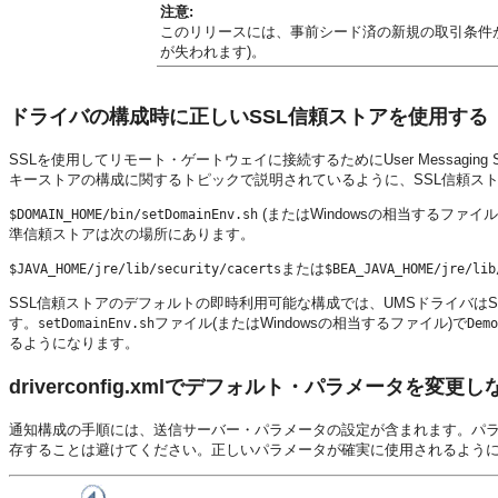
注意:
このリリースには、事前シード済の新規の取引条件が
が失われます)。
ドライバの構成時に正しいSSL信頼ストアを使用する
SSLを使用してリモート・ゲートウェイに接続するためにUser Messaging
キーストアの構成に関するトピックで説明されているように、SSL信頼ス
(またはWindowsの相当するファイ
$DOMAIN_HOME/bin/setDomainEnv.sh
準信頼ストアは次の場所にあります。
または
$JAVA_HOME/jre/lib/security/cacerts
$BEA_JAVA_HOME/jre/lib
SSL信頼ストアのデフォルトの即時利用可能な構成では、UMSドライバはSSLを介
す。
ファイル(またはWindowsの相当するファイル)で
setDomainEnv.sh
Demo
るようになります。
driverconfig.xmlでデフォルト・パラメータを
通知構成の手順には、送信サーバー・パラメータの設定が含まれます。パ
存することは避けてください。正しいパラメータが確実に使用されるよう