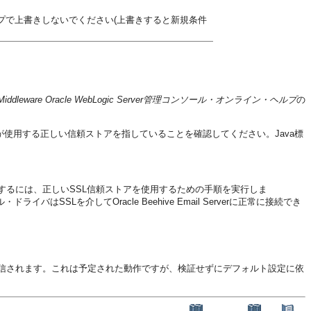
ップで上書きしないでください(上書きすると新規条件
on Middleware Oracle WebLogic Server管理コンソール・オンライン・ヘルプ
の
が使用する正しい信頼ストアを指していることを確認してください。Java標
問題を解決するには、正しいSSL信頼ストアを使用するための手順を実行しま
バはSSLを介してOracle Beehive Email Serverに正常に接続でき
信されます。これは予定された動作ですが、検証せずにデフォルト設定に依