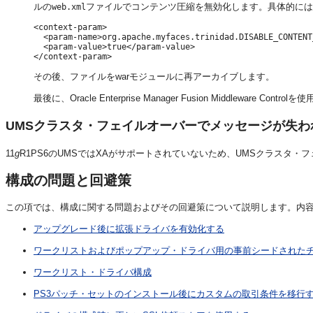
ルの
ファイルでコンテンツ圧縮を無効化します。具体的には
web.xml
<context-param>

  <param-name>org.apache.myfaces.trinidad.DISABLE_CONTENT
  <param-value>true</param-value>

その後、ファイルをwarモジュールに再アーカイブします。
最後に、Oracle Enterprise Manager Fusion Middleware Control
UMSクラスタ・フェイルオーバーでメッセージが失わ
11
g
R1PS6のUMSではXAがサポートされていないため、UMSクラスタ
構成の問題と回避策
この項では、構成に関する問題およびその回避策について説明します。内
アップグレード後に拡張ドライバを有効化する
ワークリストおよびポップアップ・ドライバ用の事前シードされた
ワークリスト・ドライバ構成
PS3パッチ・セットのインストール後にカスタムの取引条件を移行