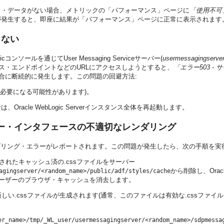
ク・データがない場合、メトリックの「パフォーマンス」ページに
「使用不可
が発生すると、即座に結果が「パフォーマンス」ページに正常に表示されます
できない
 WebLogicコンソールを通じてUser Messaging Serviceサーバー(
usermessagingserve
ビス・エンドポイントなどのURLにアクセスしようとすると、
「エラー503 -
で)高い場合に断続的に発生します。この問題の回避方法:
再起動が必要になる可能性があります)。
は、Oracle WebLogic Serverインスタンス全体を再起動します。
ー・インタフェースの不適切なレンダリング
ンダリング・エラーがレポートされます。この問題が発生したら、次の手順を
されたキャッシュ済の.cssファイルをサーバー
から削除し、Oracle E
agingserver/<random_name>/public/adf/styles/cache
ーザーのブラウザ・キャッシュを消去します。
い.cssファイルが生成されます(通常、このファイルは有効な.cssファイ
er_name>/tmp/_WL_user/usermessagingserver/<random_name>/sdpmessa