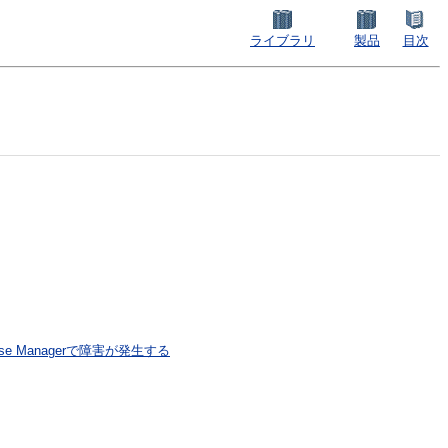
ライブラリ
製品
目次
e Managerで障害が発生する