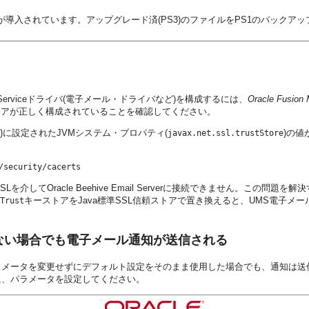
導入されています。アップグレード済(PS3)のファイルをPS1のバックア
 Serviceドライバ(電子メール・ドライバなど)を構成するには、
Oracle Fusi
トアが正しく構成されていることを確認してください。
ル)に設定されたJVMシステム・プロパティ(
)の値
javax.net.ssl.trustStore
/security/cacerts
してOracle Beehive Email Serverに接続できません。この
キーストアをJava標準SSL信頼ストアで置き換えると、UMS電子メール・ドライ
Trust
変更しない場合でも電子メール通知が送信される
ラメータを変更せずにデフォルト設定をそのまま使用した場合でも、通知は送
に、パラメータを設定してください。