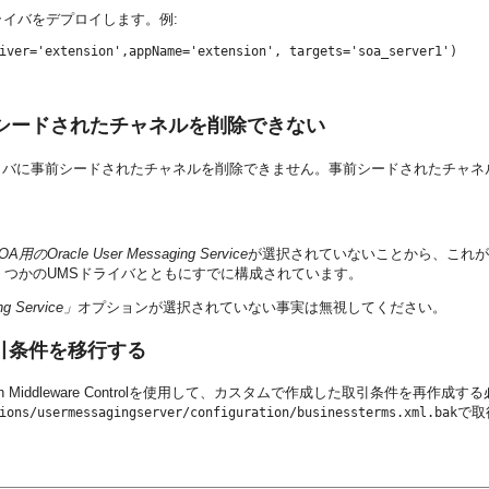
ライバをデプロイします。例:
シードされたチャネルを削除できない
イバに事前シードされたチャネルを削除できません。事前シードされたチャネ
OA用のOracle User Messaging Service
が選択されていないことから、これが
viceはいくつかのUMSドライバとともにすでに構成されています。
g Service」
オプションが選択されていない事実は無視してください。
引条件を移行する
r Fusion Middleware Controlを使用して、カスタムで作成した取引条
で取
ions/usermessagingserver/configuration/businessterms.xml.bak