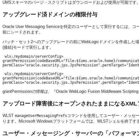
UMSスキーマのパージ・スクリプトはダウンロードおよび使用が可能です。
アップグレード済ドメインの権限付与
Oracle User Messaging Serviceを特定のユーザーとして実行する
前にシードされます。
パッチ・セット2へのアップグレードの前にWebLogicドメインを作成した場合は、こ
(接続)モードで実行します。
 wls:/mydomain/serverConfig>

grantPermission(codeBaseURL="file:${ums.oracle.home}/communicat
permClass="oracle.security.jps.JpsPermission",permTarget="Ident
 wls:/mydomain/serverConfig>

grantPermission(codeBaseURL="file:${ums.oracle.home}/communicat
grantPermission
の情報は、
『Oracle WebLogic Fusion Middleware Sc
アップロード障害後にオープンされたままになるXML
WLST
コマンドを使用してユーザー・メッセー
manageUserMessagingPrefs
ります。Microsoft Windowsプラットフォームでは、WLSTシェルを
ユーザー・メッセージング・サーバーの「パフォーマ