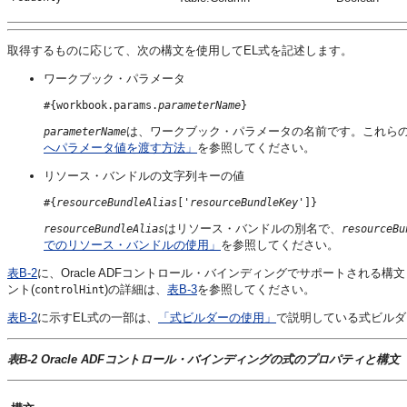
取得するものに応じて、次の構文を使用してEL式を記述します。
ワークブック・パラメータ
#{workbook.params.
parameterName
}
は、ワークブック・パラメータの名前です。これら
parameterName
へパラメータ値を渡す方法」
を参照してください。
リソース・バンドルの文字列キーの値
#{
resourceBundleAlias
['
resourceBundleKey
']}
はリソース・バンドルの別名で、
resourceBundleAlias
resourceBu
でのリソース・バンドルの使用」
を参照してください。
表B-2
に、
Oracle ADF
コントロール・バインディングでサポートされる構文
ント(
)の詳細は、
表B-3
を参照してください。
controlHint
表B-2
に示すEL式の一部は、
「式ビルダーの使用」
で説明している式ビルダ
表B-2
Oracle ADF
コントロール・バインディングの式のプロパティと構文