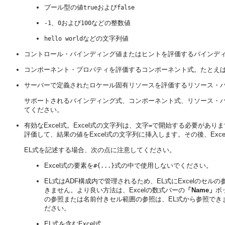
ブール型の値
および
true
false
、
および
などの整数値
-1
0
100
などの文字列値
hello world
コントロール・バインディング値またはヒントを評価するバインデ
コンポーネント・プロパティを評価するコンポーネント式。たとえ
サーバーで定義されたロケール固有リソースを評価するリソース・バ
サポートされるバインディング式、コンポーネント式、リソース・
てください。
有効なExcel式。Excel式の文字列は、文字
で開始する必要がありま
=
評価して、結果の値をExcel式の文字列に挿入します。その後、Excel
EL式を記述する場合、次の点に注意してください。
Excel式の要素を
式の中で使用しないでください。
#{...}
EL式はADF構成内で管理されるため、EL式にExcelのセル
きません。より良い方法は、Excelの数式バーの
「Name」
ボ
の参照または名前付きセル範囲の参照は、EL式から参照できま
ださい。
EL式を含むExcel式