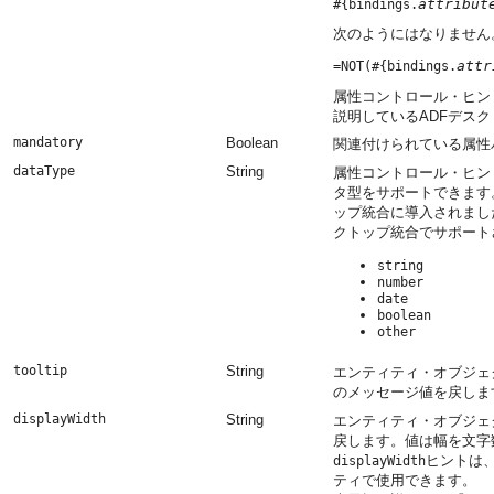
attribut
#{bindings.
次のようにはなりません
attr
=NOT(#{bindings.
属性コントロール・ヒン
説明しているADFデス
mandatory
Boolean
関連付けられている属性
dataType
String
属性コントロール・ヒン
タ型をサポートできます
ップ統合に導入されまし
クトップ統合でサポート
string
number
date
boolean
other
tooltip
String
エンティティ・オブジェ
のメッセージ値を戻しま
displayWidth
String
エンティティ・オブジェ
戻します。値は幅を文字
ヒントは
displayWidth
ティで使用できます。