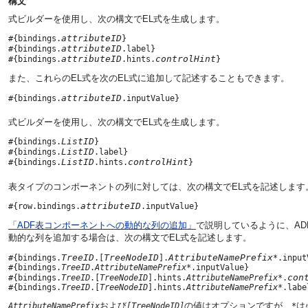
構文
式ビルダーを使用し、次の構文でEL式を生成します。
attributeID
#{bindings.
}

attributeID
#{bindings.
.label}

attributeID
controlHint
#{bindings.
.hints.
また、これらのEL式を次のEL式に追加して記述することもできます。
attributeID
#{bindings.
.inputValue}
式ビルダーを使用し、次の構文でEL式を生成します。
ListID
#{bindings.
}

ListID
#{bindings.
.label}

ListID
controlHint
#{bindings.
.hints.
表タイプのコンポーネントの列に対しては、次の構文でEL式を記述します
attributeID
#{row.bindings.
「ADF表コンポーネントへの動的な列の追加」
で説明しているように、AD
動的な列を追加する場合は、次の構文でEL式を記述します。
TreeID
TreeNodeID
AttributeNamePrefix
#{bindings.
.[
].
*.input
#{bindings.
TreeID
.
AttributeNamePrefix
*.inputValue}

con
#{bindings.
TreeID
.[
TreeNodeID
].hints.
AttributeNamePrefix
*.
#{bindings.
TreeID
.[
TreeNodeID
].hints.
AttributeNamePrefix
および
の値はオプションですが、
は
AttributeNamePrefix
[TreeNodeID]
*