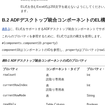
EL式を含むExcel式は255文字を超えないようにしてく
ます。
B.2
ADFデスクトップ統合コンポーネントのEL
表B-1
に、EL式をサポートするADFデスクトップ統合コンポーネントでサ
これらのプロパティを参照するために、EL式では次の構文を使用します。
#{components.
componentID.property
}
はコンポーネントのIDを参照し、
はプロパティ(
componentID
property
rowC
表B-1 ADFデスクトップ統合コンポーネントの式のプロパティ
プロパティ
コンポーネント・タイプ
プロパティ・
rowCount
Int
表
読取り専用表
currentRowIndex
Int
表
読取り専用表
currentRowMode
String
表
readOnly
Table.Column
Boolean