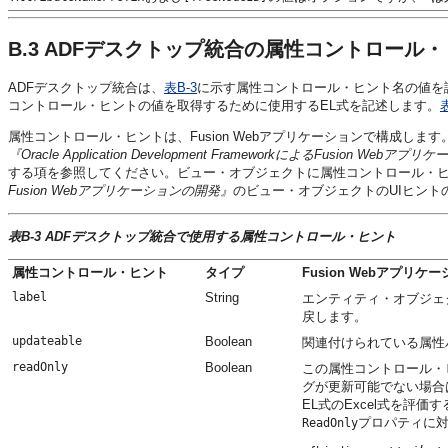
B.3
ADFデスクトップ統合の属性コントロール・
ADFデスクトップ統合は、
表B-3
に示す属性コントロール・ヒント名の値を
コントロール・ヒントの値を取得するために使用するEL式を記述します。
属性コントロール・ヒントは、
Fusion Webアプリケーション
で構成します
『Oracle Application Development FrameworkによるFusion Web
する項を参照してください。ビュー・オブジェクトに属性コントロール・
Fusion Webアプリケーションの開発』
のビュー・オブジェクトのUIヒント
表B-3 ADFデスクトップ統合で使用する属性コントロール・ヒント
属性コントロール・ヒント
タイプ
Fusion Webアプリ
label
String
エンティティ・オブジェ
戻します。
updateable
Boolean
関連付けられている属性
readOnly
Boolean
この属性コントロール・
グが更新可能でない場合
EL式のExcel式を評
プロパティに対
ReadOnly