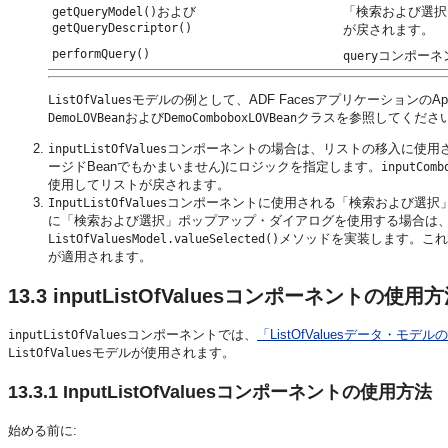
および
「検索および選択
getQueryModel()
getQueryDescriptor()
が戻されます。
performQuery()
コンポーネ
query
モデルの例として、ADF FacesアプリケーションのAppli
ListOfValues
および
クラスを参照してくださ
DemoLOVBean
DemoComboboxLOVBean
コンポーネントの場合は、リストの移入に使用され
inputListOfValues
ージドBeanでもかまいません)にロジックを指定します。
inputComb
使用してリストが戻されます。
コンポーネントに使用される「検索および選択
InputListOfValues
に「検索および選択」ポップアップ・ダイアログを使用する場合は
メソッドを実装します。これ
ListOfValuesModel.valueSelected()
が適用されます。
13.3
inputListOfValuesコンポーネントの使用
コンポーネントでは、
「ListOfValuesデータ・モデ
inputListOfValues
モデルが使用されます。
ListOfValues
13.3.1
InputListOfValuesコンポーネントの使用方法
始める前に: