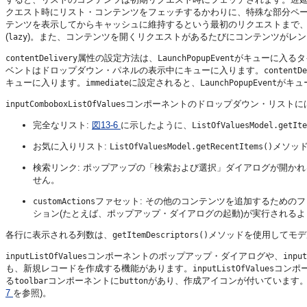
クエスト時にリスト・コンテンツをフェッチするかわりに、特殊な部分ペー
テンツを表示してからキャッシュに維持するという最初のリクエストまで
(
)。また、コンテンツを開くリクエストがあるたびにコンテンツがレン
lazy
属性の設定方法は、
がキューに入るタ
contentDelivery
LaunchPopupEvent
ベントはドロップダウン・パネルの表示中にキューに入ります。
contentDe
キューに入ります。
に設定されると、
がキュ
immediate
LaunchPopupEvent
コンポーネントのドロップダウン・リストに
inputComboboxListOfValues
完全なリスト:
図13-6
に示したように、
ListOfValuesModel.getIte
お気に入りリスト:
メソッ
ListOfValuesModel.getRecentItems()
検索リンク: ポップアップの「検索および選択」ダイアログが開か
せん。
ファセット: その他のコンテンツを追加するための
customActions
ション(たとえば、ポップアップ・ダイアログの起動)が実行されるよ
各行に表示される列数は、
メソッドを使用してモデ
getItemDescriptors()
コンポーネントのポップアップ・ダイアログや、
inputListOfValues
input
も、新規レコードを作成する機能があります。
コンポ
inputListOfValues
る
コンポーネントに
があり、作成アイコンが付いています
toolbar
button
7
を参照)。