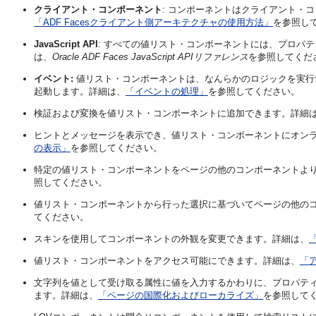
クライアント・コンポーネント
: コンポーネントはクライアント・
「ADF Facesクライアント側アーキテクチャの使用方法」
を参照し
JavaScript API
: すべての値リスト・コンポーネントには、プロパティ
は、
Oracle ADF Faces JavaScript APIリファレンス
を参照してくだ
イベント:
値リスト・コンポーネントは、なんらかのロジックを実行
起動します。詳細は、
「イベントの処理」
を参照してください。
検証および変換を値リスト・コンポーネントに追加できます。詳細
ヒントとメッセージを表示でき、値リスト・コンポーネントにオン
の表示」
を参照してください。
特定の値リスト・コンポーネントをページの他のコンポーネントよ
照してください。
値リスト・コンポーネントから行った選択に基づいてページの他の
てください。
スキンを使用してコンポーネントの外観を変更できます。詳細は、
値リスト・コンポーネントをアクセス可能にできます。詳細は、
「ア
文字列を値として受け取る属性に値を入力するかわりに、プロパテ
ます。詳細は、
「ページの国際化およびローカライズ」
を参照して