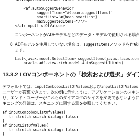
    ...

    <af:autoSuggestBehavior 

          suggestItems="#{bean.suggestItems}"

          smartList="#{bean.smartList}"

          maxSuggestedItems="7"/>

コンポーネントがADFモデルなどのデータ・モデルで使用される場
ADFモデルを使用していない場合は、
メソッドを作成
suggestItems
ます。
List<javax.model.SelectItem> suggestItems(javax.faces.con
    oracle.adf.view.rich.model.AutoSuggestUIHints) 
13.3.2
LOVコンポーネントの「検索および選択」ダ
デフォルトでは、
および
inputComboboxListOfValues
inputListOfValues
ユーザーが変更できます。次の例に示すように、アプリケーションのスキ
り、エンド・ユーザーがこれらのダイアログのサイズを変更できないよう
キニングの詳細は、スキニングに関する章を参照してください。
af|inputComboboxListOfValues{

  -tr-stretch-search-dialog: false;

}

af|inputListOfValues{

  -tr-stretch-search-dialog: false;
