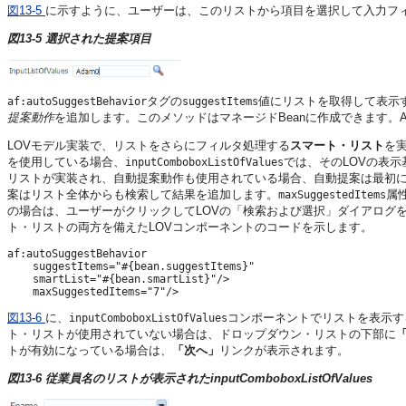
図13-5
に示すように、ユーザーは、このリストから項目を選択して入力フ
図13-5 選択された提案項目
タグの
値にリストを取得して表示
af:autoSuggestBehavior
suggestItems
提案動作
を追加します。このメソッドはマネージドBeanに作成できます。
LOVモデル実装で、リストをさらにフィルタ処理する
スマート・リスト
を
を使用している場合、
では、そのLOVの表
inputComboboxListOfValues
リストが実装され、自動提案動作も使用されている場合、自動提案は最初に
案はリスト全体からも検索して結果を追加します。
属
maxSuggestedItems
の場合は、ユーザーがクリックしてLOVの「検索および選択」ダイアログ
ト・リストの両方を備えたLOVコンポーネントのコードを示します。
af:autoSuggestBehavior 

    suggestItems="#{bean.suggestItems}" 

    smartList="#{bean.smartList}"/> 

図13-6
に、
コンポーネントでリストを表示す
inputComboboxListOfValues
ト・リストが使用されていない場合は、ドロップダウン・リストの下部に
トが有効になっている場合は、
「次へ」
リンクが表示されます。
図13-6 従業員名のリストが表示されたinputComboboxListOfValues