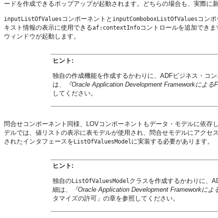
ードを作成できるポップアップが起動されます。どちらの場合も、実際に
コンポーネントと
コンポ
inputListOfValues
inputComboboxListOfValues
キスト情報の表示に使用できる
コントロールを追加できま
af:contextInfo
ウィンドウが起動します。
ヒント:
独自の作成機能を作成するかわりに、ADFビジネス・コン
は、
『Oracle Application Development Framewo
してください。
問合せコンポーネント同様、LOVコンポーネントもデータ・モデルに依存
デルでは、値リストの表示に表モデルが使用され、問合せモデルにアクセス
されたインタフェースを
に実装する必要があります。
ListOfValuesModel
ヒント:
独自の
クラスを作成するかわりに、A
ListOfValuesModel
細は、
『Oracle Application Development Frame
タマイズの許可」の章を参照してください。