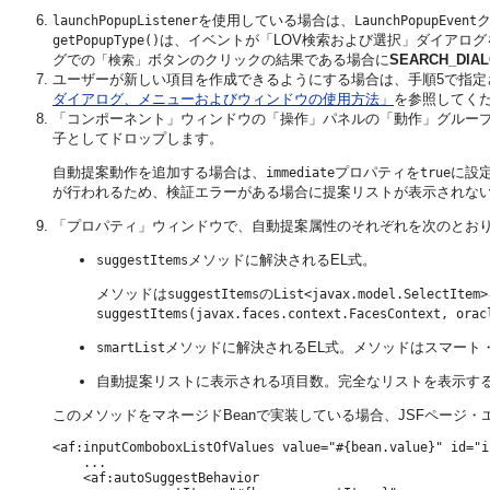
を使用している場合は、
launchPopupListener
LaunchPopupEvent
は、イベントが「LOV検索および選択」ダイアロ
getPopupType()
グでの
ボタンのクリックの結果である場合に
SEARCH_DIA
「検索」
ユーザーが新しい項目を作成できるようにする場合は、手順5で指定
ダイアログ、メニューおよびウィンドウの使用方法」
を参照してく
「コンポーネント」ウィンドウの「操作」パネルの「動作」グルー
子としてドロップします。
自動提案動作を追加する場合は、
プロパティを
に設
immediate
true
が行われるため、検証エラーがある場合に提案リストが表示されな
「プロパティ」ウィンドウで、自動提案属性のそれぞれを次のとお
メソッドに解決されるEL式。
suggestItems
メソッドは
の
suggestItems
List<javax.model.SelectItem>
suggestItems(javax.faces.context.FacesContext, orac
メソッドに解決されるEL式。メソッドはスマート
smartList
自動提案リストに表示される項目数。完全なリストを表示する
このメソッドをマネージドBeanで実装している場合、JSFページ
<af:inputComboboxListOfValues value="#{bean.value}" id="in
    ...

    <af:autoSuggestBehavior 
