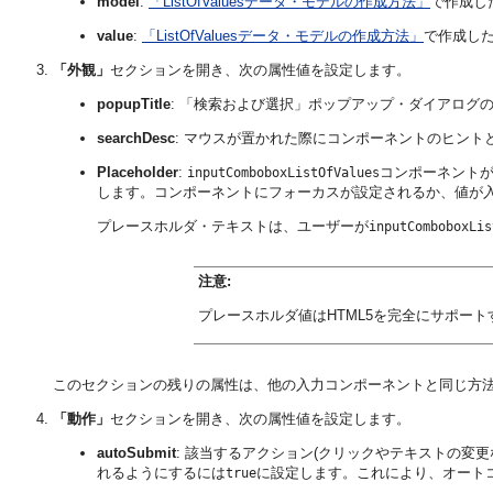
model
:
「ListOfValuesデータ・モデルの作成方法」
で作成し
value
:
「ListOfValuesデータ・モデルの作成方法」
で作成し
「外観」
セクションを開き、次の属性値を設定します。
popupTitle
: 「検索および選択」ポップアップ・ダイアログ
searchDesc
: マウスが置かれた際にコンポーネントのヒント
Placeholder
:
コンポーネント
inputComboboxListOfValues
します。コンポーネントにフォーカスが設定されるか、値が
プレースホルダ・テキストは、ユーザーが
inputComboboxLis
注意:
プレースホルダ値はHTML5を完全にサポー
このセクションの残りの属性は、他の入力コンポーネントと同じ方
「動作」
セクションを開き、次の属性値を設定します。
autoSubmit
: 該当するアクション(クリックやテキストの変
れるようにするには
に設定します。これにより、オート
true