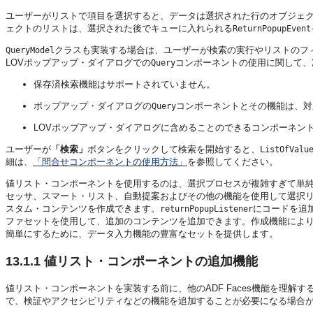
ユーザーがリストで項目を選択すると、データは選択された行のオブジェク
ェクトのリストは、選択された後でキューに入れられる
ReturnPopupEvent
クラスも実装する場合は、ユーザーが検索の実行やリストのフ
QueryModel
LOVポップアップ・ダイアログでの
コンポーネントの使用に関して、
Query
保存済検索機能はサポートされていません。
ポップアップ・ダイアログの
コンポーネントとその機能は、対
Query
LOVポップアップ・ダイアログに含めることのできるコンポーネン
ユーザーが
「検索」
ボタンをクリックして検索を開始すると、
ListOfValu
細は、
「問合せコンポーネントの使用方法」
を参照してください。
値リスト・コンポーネントを使用するのは、選択プロセスが複雑すぎて単
セッサ、スマート・リスト、自動提案およびその他の機能を使用して選択
スタム・コンテンツを作成できます。
にコードを追
returnPopupListener
ファセットを使用して、追加のコンテンツを追加できます。作成機能によ
簡単にするために、データ入力機能の豊富なセットを提供します。
13.1.1
値リスト・コンポーネントの追加機能
値リスト・コンポーネントを実装する前に、他のADF Faces機能を理
で、検証やアクセシビリティなどの機能を追加することが必要になる場合