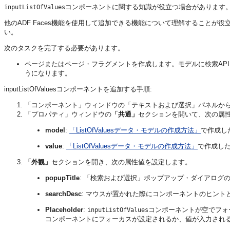
コンポーネントに関する知識が役立つ場合があります
inputListOfValues
他のADF Faces機能を使用して追加できる機能について理解することが
い。
次のタスクを完了する必要があります。
ページまたはページ・フラグメントを作成します。モデルに検索AP
うになります。
inputListOfValuesコンポーネントを追加する手順:
「コンポーネント」ウィンドウの「テキストおよび選択」パネルか
「プロパティ」ウィンドウの
「共通」
セクションを開いて、次の属
model
:
「ListOfValuesデータ・モデルの作成方法」
で作成し
value
:
「ListOfValuesデータ・モデルの作成方法」
で作成し
「外観」
セクションを開き、次の属性値を設定します。
popupTitle
: 「検索および選択」ポップアップ・ダイアログ
searchDesc
: マウスが置かれた際にコンポーネントのヒント
Placeholder
:
コンポーネントが空でフォ
inputListOfValues
コンポーネントにフォーカスが設定されるか、値が入力され