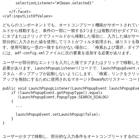
      selectionListener="#{bean.selected}"

      ...

   </f:facet>

どちらのコンポーネントでも、オートコンプリート機能がサポートされてい
ルドから移動すると、条件の一部に一致する1つまたは複数の行がダイアロ
にタブまたはクリックでフィールドから移動した場合に、入力した値がサ
部分的に入力された値を使用してリストがフィルタ処理され、値リストを取得す
す。使用可能な一意の一致する行がない場合に、「検索および選択」ダイア
には、
ファイルに次の要素を追加する必要があります。
adf-config.xml
ユーザーが部分的なエントリを入力した後でタブまたはクリックで移動し
必要があります。
コードで、
LaunchPopupListener()
launchPopupEvent.
スタム・ポップアップが起動しないようにします。「検索」リンクをクリ
アップを無効にするために使用されるマネージドBean内のリスナー・コー
public void LaunchPopupListener(LaunchPopupEvent launchPopupEve
    if (launchPopupEvent.getPopupType().equals

       (LaunchPopupEvent.PopupType.SEARCH_DIALOG)

    {

      ...

      launchPopupEvent.setLaunchPopup(false);

    }

}

ユーザーがタブで移動し、部分的な入力条件をオートコンプリートするのに