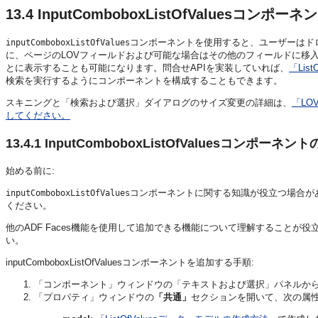
13.4
InputComboboxListOfValuesコンポ
コンポーネントを使用すると、ユーザーはド
inputComboboxListOfValues
に、ページのLOVフィールドおよび可能な場合はその他のフィールドに移
とに表示することも可能になります。問合せAPIを実装していれば、
「Lis
検索を実行するようにコンポーネントを構成することもできます。
スキニングと「検索および選択」ダイアログのサイズ変更の詳細は、
「L
してください。
13.4.1
InputComboboxListOfValuesコンポーネ
始める前に:
コンポーネントに関する知識が役立つ場合が
inputComboboxListOfValues
ください。
他のADF Faces機能を使用して追加できる機能について理解することが
い。
inputComboboxListOfValuesコンポーネントを追加する手順:
「コンポーネント」ウィンドウの「テキストおよび選択」パネルか
「プロパティ」ウィンドウの
「共通」
セクションを開いて、次の属