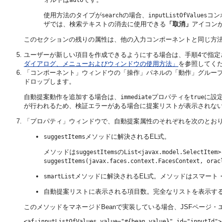
auto
使用方法のタイプが
の場合、
コン
search
inputListOfValues
ザでは、検索テキストの消去に使用できる
「取消」
アイコン
このセクションの残りの属性は、他の入力コンポーネントと同じ方
ユーザーが新しい項目を作成できるようにする場合は、手順4で指定
ダイアログ、メニューおよびウィンドウの使用方法」
を参照してく
「コンポーネント」ウィンドウの「操作」パネルの「動作」グルー
ドロップします。
自動提案動作を追加する場合は、
プロパティを
に設
immediate
true
が行われるため、検証エラーがある場合に提案リストが表示されな
「プロパティ」ウィンドウで、自動提案属性のそれぞれを次のとお
メソッドに解決されるEL式。
suggestItems
メソッドは
の
suggestItems
List<javax.model.SelectItem>
suggestItems(javax.faces.context.FacesContext, orac
メソッドに解決されるEL式。メソッドはスマート
smartList
自動提案リストに表示される項目数。完全なリストを表示する
このメソッドをマネージドBeanで実装している場合、JSFページ
<af:inputListOfValues value="#{bean.value}" id="inputId">
