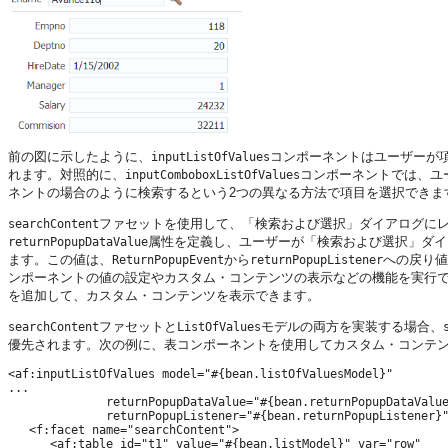
前の図に示したように、
コンポーネントはユーザーが
inputListOfValues
れます。対照的に、
コンポーネントでは、ユ
inputComboboxListOfValues
ネントの場合のように検索するという2つの異なる方法で項目を選択できま
ファセットを使用して、「検索および選択」ダイアログに
searchContent
属性を定義し、ユーザーが「検索および選択」ダイ
returnPopupDataValue
ます。この値は、
から
への戻り値
ReturnPopupEvent
returnPopupListener
ンポーネントの値の設定やカスタム・コンテンツの表示などの機能を実行
を追加して、カスタム・コンテンツを表示できます。
ファセットと
モデルの両方を実装する場合、
searchContent
ListOfValues
優先されます。次の例に、表コンポーネントを使用してカスタム・コンテ
<af:inputListOfValues model="#{bean.listOfValuesModel}"

...

              returnPopupDataValue="#{bean.returnPopupDataValue
              returnPopupListener="#{bean.returnPopupListener}"
   <f:facet name="searchContent"> 

      <af:table id="t1" value="#{bean.listModel}" var="row" 
