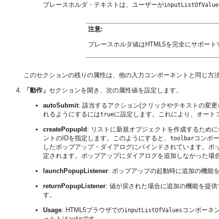
プレースホルダ・テキストは、ユーザーが
inputListOfValue
注意:
プレースホルダ値はHTML5を完全にサポー
このセクションの残りの属性は、他の入力コンポーネントと同じ方
「動作」
セクションを開き、次の属性値を設定します。
autoSubmit
: 該当するアクション(クリックやテキストの変
れるようにするには
に設定します。これにより、オート
true
createPopupId
: リストに新規オブジェクトを作成するため
ントのIDを指定します。このようにすると、
コンポ
toolbar
したポップアップ・ダイアログにバインドされています。ポ
定されます。ポップアップにダイアログを追加しなかった場
launchPopupListener
: ポップアップの起動時に追加の機能
returnPopupListener
: 値が戻された場合に追加の機能を提
す。
Usage
: HTML5ブラウザでの
コンポーネ
inputListOfValues
ォルトは
です。