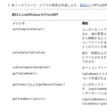
各インタフェース・クラスの実装を作成します。
表13-1
にAPIを説
表13-1 ListOfValuesモデルのAPI
メソッド
機能
autoCompleteValue()
コンポーネントで
るか、値が変更さ
から移動するとコ
コンプリートする
クトのリストが戻
valueSelected(value)
値が「検索および
にコールされます
できます。
isAutoCompleteEnabled()
オートコンプリー
getTableModel()
クラ
TableModel
づいて作成されま
および
コンボボックス・
getItems()
getRecentItems()
す。
inputCombob
ンポーネントにはn
getItemDescriptors()
inputComboboxLi
columnDescripto