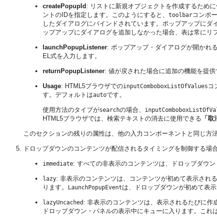
createPopupId
: リストに新規オブジェクトを作成するため
ントのIDを指定します。このようにすると、
コンポ
toolbar
したダイアログにバインドされています。ポップアップにダ
ップアップにダイアログを追加しなかった場合、表は常にリ
launchPopupListener
: ポップアップ・ダイアログが開かれ
EL式を入力します。
returnPopupListener
: 値が戻された場合に追加の機能を提
Usage
: HTML5ブラウザでの
コ
inputComboboxListOfValues
す。デフォルトは
です。
auto
使用方法のタイプが
の場合、
search
inputComboboxListOfVa
HTML5ブラウザでは、検索テキストの消去に使用できる
「取
このセクションの残りの属性は、他の入力コンポーネントと同じ方
ドロップダウンのコンテンツが配信されるタイミングを制御する場
: すべての非表示のコンテンツは、ドロップダウ
immediate
: 非表示のコンテンツは、コンテンツが初めて表示され
lazy
ります。
は、ドロップダウンが初めて表示
LaunchPopupEvent
: 非表示のコンテンツは、表示されるたびに
lazyUncached
ドロップダウン・パネルの表示中にキューに入ります。これ