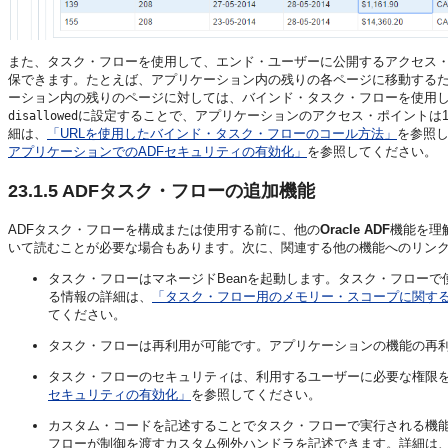
また、タスク・フローを使用して、エンド・ユーザーに公開するアクセス
保できます。たとえば、アプリケーション内の残りの各ページに移動するた
ーション内の残りのページに対しては、バインド・タスク・フローを使用し
に設定することで、アプリケーションのアクセス・ポイントは1
disallowed
細は、
「URLを使用したバインド・タスク・フローのコール方法」
を参照し
アプリケーションでのADFセキュリティの有効化」
を参照してください。
23.1.5
ADFタスク・フローの追加機能
ADFタスク・フローを構成または使用する前に、他の
Oracle ADF
機能を理
いて読むことが必要な場合もあります。次に、関連する他の機能へのリン
タスク・フローはマネージドBeanを起動します。タスク・フローで
る情報の詳細は、
「タスク・フロー用のメモリー・スコープに関す
てください。
タスク・フローは再利用が可能です。アプリケーションの機能の再
タスク・フローのセキュリティは、利用するユーザーに必要な権限
セキュリティの有効化」
を参照してください。
カスタム・コードを記述することでタスク・フローで実行される機
フローが制御を渡すカスタム例外ハンドラを記述できます。詳細は