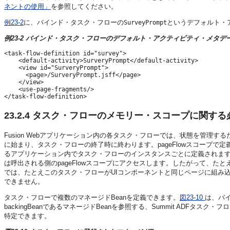
ネントの使用」
を参照してください。
例23-2
に、バインド・タスク・フローの
というデフォルト・
SurveyPrompt
例23-2 バインド・タスク・フローのデフォルト・アクティビティ・メタデ
<task-flow-definition id="survey">

    <default-activity>SurveryPrompt</default-activity>

    <view id="SurveryPrompt">

      <page>/SurveryPrompt.jsff</page>

    </view>

    <use-page-fragments/>

23.2.4
タスク・フローのメモリー・スコープに関する
Fusion Webアプリケーション
内の各タスク・フローでは、状態を管理するために
に始まり、タスク・フローの終了時に終わります。pageFlowスコープ
るアプリケーション内でタスク・フローのインスタンスごとに定義されま
は呼出される側のpageFlowスコープにアクセスします。したがって、た
では、たとえこのタスク・フローがUIコンポーネントと同じページに組み込ま
できません。
タスク・フローで複数のマネージドBeanを定義できます。
図23-10
は、バ
backingBeanであるマネージドBeanを参照する、Summit ADF
特定できます。