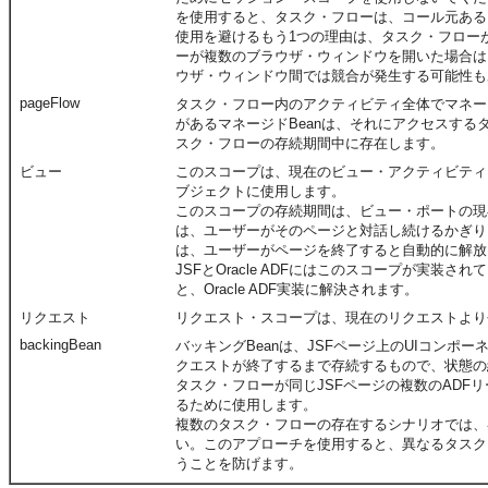
を使用すると、タスク・フローは、コール元ある
使用を避けるもう1つの理由は、タスク・フロー
ーが複数のブラウザ・ウィンドウを開いた場合は
ウザ・ウィンドウ間では競合が発生する可能性も
pageFlow
タスク・フロー内のアクティビティ全体でマネージド
があるマネージドBeanは、それにアクセスするタ
スク・フローの存続期間中に存在します。
ビュー
このスコープは、現在のビュー・アクティビティ
ブジェクトに使用します。
このスコープの存続期間は、ビュー・ポートの現
は、ユーザーがそのページと対話し続けるかぎり
は、ユーザーがページを終了すると自動的に解放
JSFとOracle ADFにはこのスコープが実装さ
と、Oracle ADF実装に解決されます。
リクエスト
リクエスト・スコープは、現在のリクエストより
backingBean
バッキングBeanは、JSFページ上のUIコンポ
クエストが終了するまで存続するもので、状態の
タスク・フローが同じJSFページの複数のADF
るために使用します。
複数のタスク・フローの存在するシナリオでは、
い。このアプローチを使用すると、異なるタスク・フ
うことを防げます。