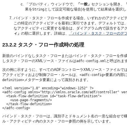
「プロパティ」ウィンドウで、
「一般」
セクションを開き、
果を
として設定可能な場合)を使用して結果値を選択し
String
バインド・タスク・フローを作成する場合、いずれかのアクティビ
この特定のアクティビティを最初に実行できます。デフォルトでは、J
なアクティビティに変更する場合は、ダイアグラム内で該当するア
ィ」
の順に選択します。詳細は、
「バインド・タスク・フローのデ
23.2.2
タスク・フロー作成時の処理
新規のバインドなしタスク・フローまたはバインド・タスク・フローを作成
しタスク・フローのXMLソース・ファイルは
と呼ばれま
adfc-config.xml
次の例に示すように、すべてのADFコントローラXMLソース・ファイルで
アクティビティおよび制御フロー・ルールは、
要素の内部
<adfc-config>
メタデータ要素によって識別されます。
definition>
<?xml version="1.0" encoding="windows-1252" ?>

<adfc-config xmlns="http://xmlns.oracle.com/adf/controller" ver
  <task-flow-definition id="task-flow-definition">

    <use-page-fragments/>

  </task-flow-definition>

バインド・タスク・フローは、識別子とドキュメント名の一意な組合せで
ル・アクティビティ内のタスク・フロー参照の例を示しています。