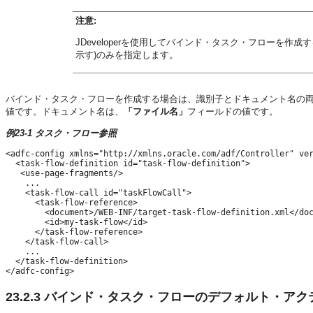
注意:
JDeveloperを使用してバインド・タスク・フローを作
示す)のみを指定します。
バインド・タスク・フローを作成する場合は、識別子とドキュメント名の
値です。ドキュメント名は、
「ファイル名」
フィールドの値です。
例23-1 タスク・フロー参照
<adfc-config xmlns="http://xmlns.oracle.com/adf/Controller" ver
  <task-flow-definition id="task-flow-definition">

   <use-page-fragments/>

    ...

    <task-flow-call id="taskFlowCall">

      <task-flow-reference>

        <document>/WEB-INF/target-task-flow-definition.xml</doc
        <id>my-task-flow</id>

      </task-flow-reference>

    </task-flow-call>

    ...

  </task-flow-definition>

</adfc-config>
23.2.3
バインド・タスク・フローのデフォルト・アク