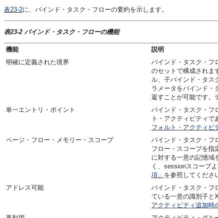
表23-2
に、バインド・タスク・フローの要約を示します。
表23-2 バインド・タスク・フローの機能
機能
説明
明確に定義された境界
バインド・タスク・フ
のセットで構成されま
ル、子バインド・タス
ラメータをバインド・
返すことが可能です。
単一エントリ・ポイント
バインド・タスク・フ
ト・アクティビティで
フォルト・アクティビ
ページ・フロー
・メモリー・スコープ
バインド・タスク・フ
フロー・スコープ
を指
に対する一意の記憶域を
く、sessionスコー
項」
を参照してくださ
アドレス可能
バインド・タスク・フ
ている一意の識別子と
アクティビティ追加時
再利用
アクティビティ・グル