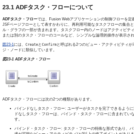
23.1
ADFタスク・フローについて
ADFタスク・フロー
では、
Fusion Webアプリケーション
の制御フローを定
JSFページフローとして表すかわりに、再利用可能なタスクフローの集合
ル・グラフの一部が含まれます。タスクフロー内のノードはアクティビテ
または別のタスク・フローのコールなど、シンプルな論理的操作が表示さ
図23-1
には、
と
と呼ばれる2つのビュー・アクティビティが
Create
Confirm
ジ・ノードに類似しています。
図23-1 ADFタスク・フロー
ADFタスク・フローには次の2つの種類があります。
バインドなしタスク・フロー
: ユーザーがタスクを完了できるよう
ドなしタスク・フローは、バインド・タスク・フローに含まれてい
す。
バインド・タスク・フロー
: タスク・フローの特殊な形式であり、
求が可能なビュー・アクティビティ)と0以上の終了ポイントがありま