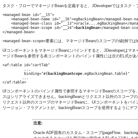
タスク・フローでマネージドBeanを定義すると、JDeveloperではタ
<managed-bean id="__15">

    <managed-bean-name id="__16">egBackingBean</managed-bean-na
    <managed-bean-class id="__13">oracle....egBackingBean</mana
    <managed-bean-scope id="__14">
backingBean
</managed-bean-sco
要素には、マネージドBeanのスコープの値(例では
<managed-bean-scope>
UIコンポーネントをマネージドBeanにバインドすると、JDeveloperは
ージドBeanを参照する表コンポーネントのバインド属性には次のEL式があ
<af:table id="cartTab"

	  ...

	  binding="#{
backingBeanScope
.egBackingBean.table}"

	 ...

UIコンポーネントのバインド属性で参照するマネージドBeanのスコープを、
スはシリアライズできません。backingBeanとリクエスト以外のスコープ
リクエスト以外のスコープのマネージドBeanに、UIコンポーネントをバイン
リージョン・フラグメントが、backingBeanスコープを使用するように
注意:
Oracle ADF固有のカスタム・スコープ(pageFlow、b